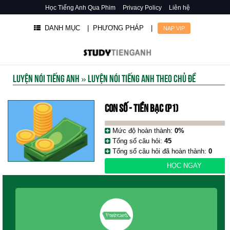
Học Tiếng Anh Qua Phim
Privacy Policy
Liên hệ
DANH MỤC
| PHƯƠNG PHÁP
|
NẠP VIP
LUYỆN NÓI TIẾNG ANH
»
LUYỆN NÓI TIẾNG ANH THEO CHỦ ĐỀ
CON SỐ - TIỀN BẠC (P1)
Mức độ hoàn thành:
0%
Tổng số câu hỏi:
45
Tổng số câu hỏi đã hoàn thành:
0
HỌC NGAY