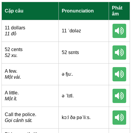
Phát
Cặp câu
Pronunciation
âm
11 dollars
11 ˈdɒləz
11 đô
52 cents
52 sɛnts
52 xu.
A few.
ə fjuː.
Một vài.
A little.
ə ˈlɪtl.
Một ít.
Call the police.
kɔːl ðə pəˈliːs.
Gọi cảnh sát.