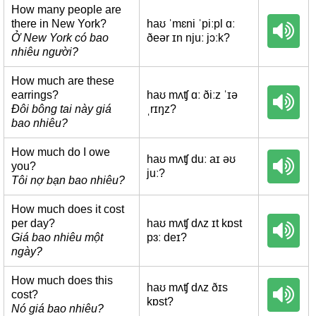
How many people are
there in New York?
haʊ ˈmɛni ˈpiːpl ɑː
Ở New York có bao
ðeər ɪn njuː jɔːk?
nhiêu người?
How much are these
earrings?
haʊ mʌʧ ɑː ðiːz ˈɪə
Đôi bông tai này giá
ˌrɪŋz?
bao nhiêu?
How much do I owe
haʊ mʌʧ duː aɪ əʊ
you?
juː?
Tôi nợ bạn bao nhiêu?
How much does it cost
per day?
haʊ mʌʧ dʌz ɪt kɒst
Giá bao nhiêu một
pɜː deɪ?
ngày?
How much does this
haʊ mʌʧ dʌz ðɪs
cost?
kɒst?
Nó giá bao nhiêu?