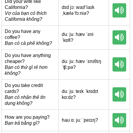
Did your wife like
California?
dɪd jɔː waɪf laɪk
Vợ của bạn có thích
ˌkæləˈfɔːniə?
California không?
Do you have any
duː juː hæv ˈɛni
coffee?
ˈkɒfi?
Bạn có cà phê không?
Do you have anything
cheaper?
duː juː hæv ˈɛnɪθɪŋ
Bạn có thứ gì rẻ hơn
ˈʧiːpə?
không?
Do you take credit
cards?
duː juː teɪk ˈkrɛdɪt
Bạn có nhận thẻ tín
kɑːdz?
dụng không?
How are you paying?
haʊ ɑː juː ˈpeɪɪŋ?
Bạn trả bằng gì?