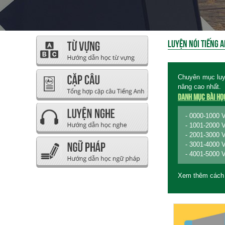
LUYỆN NÓI TIẾNG 
Chuyên mục luy
nâng cao nhất.
Danh mục bài họ
- 0000-1000
- 1001-2000
- 2001-3000
- 3001-4000
- 4001-5000
Xem thêm cách 