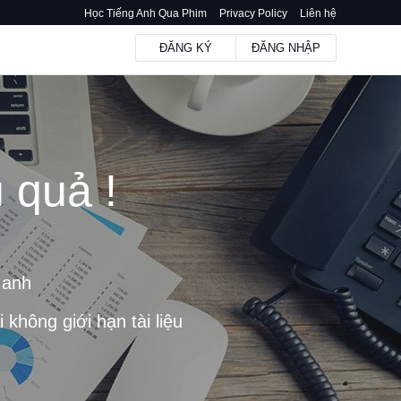
Học Tiếng Anh Qua Phim
Privacy Policy
Liên hệ
ĐĂNG KÝ
ĐĂNG NHẬP
 quả !
m
 anh
không giới hạn tài liệu