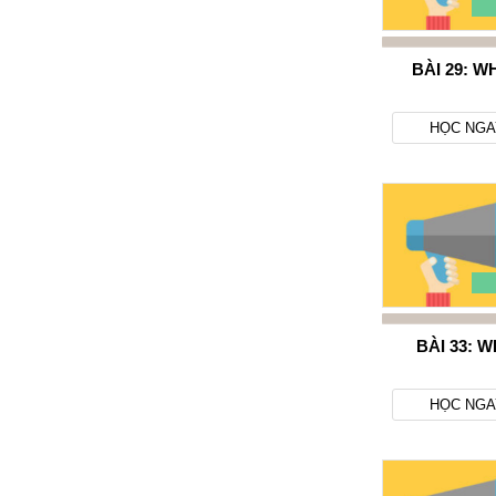
BÀI 29: W
HỌC NGA
BÀI 33: 
HỌC NGA