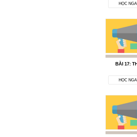
HỌC NGA
BÀI 17: T
HỌC NGA