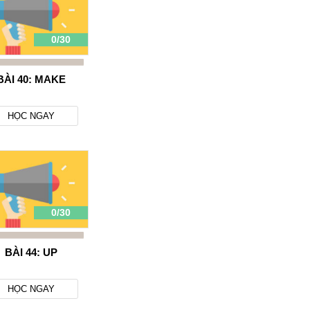
Tùng Nguyễn
0/30
Em chào anh/ chị ạ.
Sáng nay em đã đăng ký vip vào tài
khoản của em ở trang web
BÀI 40: MAKE
studyphim, vậy nên em muốn hỏi là
bao giờ anh chị xác nhận vê việc
chuyển khoản và nâng vip cho tài
HỌC NGAY
khoản của em ạ
em cảm ơn nh ạ
2018-07-20 16:09:01
Trả lời
admin
Quản trị viên
0/30
Chào bạn. Tài khoản ở
studyphim bạn gọi đến số
01677867319 để xác nhận nhé.
BÀI 44: UP
2018-07-20 16:10:22
HỌC NGAY
Vân Anh Đào