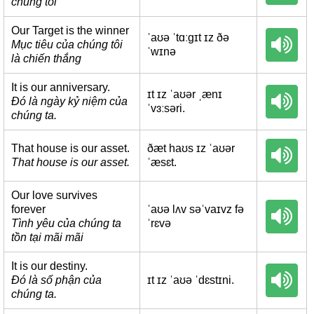
chúng tôi
Our Target is the winner
ˈaʊə ˈtɑːgɪt ɪz ðə
Mục tiêu của chúng tôi
ˈwɪnə
là chiến thắng
It is our anniversary.
ɪt ɪz ˈaʊər ˌænɪ
Đó là ngày kỷ niệm của
ˈvɜːsəri.
chúng ta.
That house is our asset.
ðæt haʊs ɪz ˈaʊər
That house is our asset.
ˈæsɛt.
Our love survives
forever
ˈaʊə lʌv səˈvaɪvz fə
Tình yêu của chúng ta
ˈrɛvə
tồn tại mãi mãi
It is our destiny.
Đó là số phận của
ɪt ɪz ˈaʊə ˈdɛstɪni.
chúng ta.