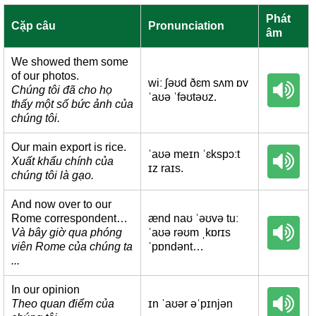
Phát
Cặp câu
Pronunciation
âm
We showed them some
of our photos.
wiː ʃəʊd ðɛm sʌm ɒv
Chúng tôi đã cho họ
ˈaʊə ˈfəʊtəʊz.
thấy một số bức ảnh của
chúng tôi.
Our main export is rice.
ˈaʊə meɪn ˈɛkspɔːt
Xuất khẩu chính của
ɪz raɪs.
chúng tôi là gạo.
And now over to our
Rome correspondent…
ænd naʊ ˈəʊvə tuː
Và bây giờ qua phóng
ˈaʊə rəʊm ˌkɒrɪs
viên Rome của chúng ta
ˈpɒndənt…
...
In our opinion
Theo quan điểm của
ɪn ˈaʊər əˈpɪnjən