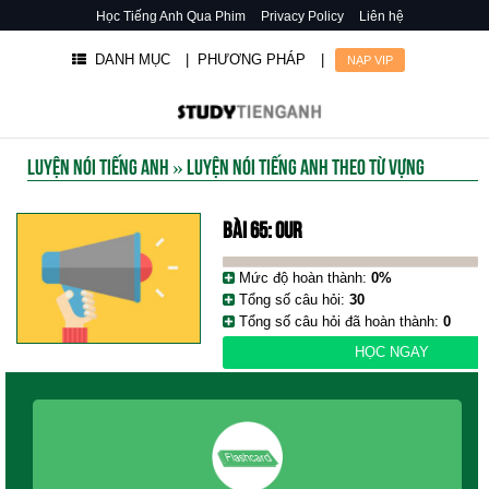
Học Tiếng Anh Qua Phim
Privacy Policy
Liên hệ
DANH MỤC
| PHƯƠNG PHÁP
|
NẠP VIP
LUYỆN NÓI TIẾNG ANH
»
LUYỆN NÓI TIẾNG ANH THEO TỪ VỰNG
BÀI 65: OUR
Mức độ hoàn thành:
0%
Tổng số câu hỏi:
30
Tổng số câu hỏi đã hoàn thành:
0
HỌC NGAY