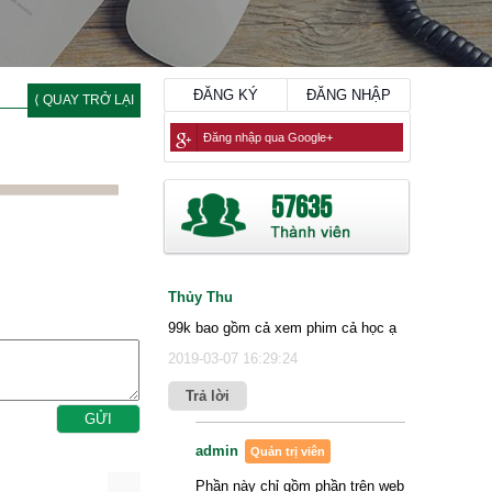
ĐĂNG KÝ
ĐĂNG NHẬP
⟨ QUAY TRỞ LẠI
Đăng nhập qua Google+
57635
Thủy Thu
99k bao gồm cả xem phim cả học ạ
2019-03-07 16:29:24
Trả lời
admin
Quản trị viên
Phần này chỉ gồm phần trên web