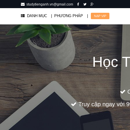
studytienganh.vn@gmail.com
DANH MỤC
| PHƯƠNG PHÁP
|
NẠP VIP
Học T
G
Truy cập ngay với 99