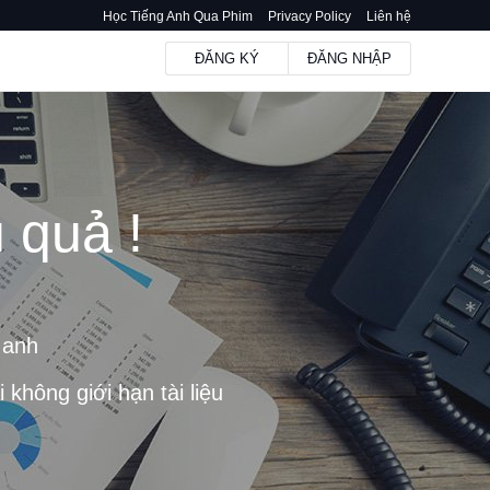
Học Tiếng Anh Qua Phim
Privacy Policy
Liên hệ
ĐĂNG KÝ
ĐĂNG NHẬP
 quả !
m
 anh
không giới hạn tài liệu