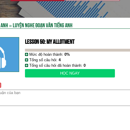
 ANH
»
LUYỆN NGHE ĐOẠN VĂN TIẾNG ANH
LESSON 50: MY ALLOTMENT
Mức độ hoàn thành:
0%
Tổng số câu hỏi:
4
Tổng số câu hỏi đã hoàn thành:
0
HỌC NGAY
)