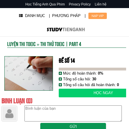
Học Tiếng Anh Qua Phim
Privacy Policy
Liên hệ
DANH MỤC
| PHƯƠNG PHÁP
|
NẠP VIP
LUYỆN THI TOEIC
»
THI THỬ TOEIC | PART 4
ĐỀ SỐ 14
Mức độ hoàn thành:
0%
Tổng số câu hỏi:
30
Tổng số câu hỏi đã hoàn thành:
0
HỌC NGAY
BÌNH LUẬN (0)