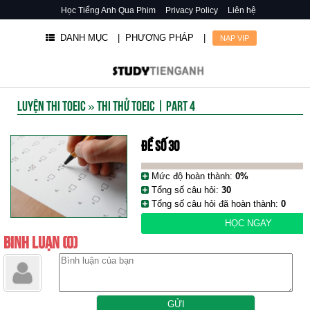
Học Tiếng Anh Qua Phim
Privacy Policy
Liên hệ
DANH MỤC
| PHƯƠNG PHÁP
|
NẠP VIP
LUYỆN THI TOEIC
»
THI THỬ TOEIC | PART 4
ĐỀ SỐ 30
Mức độ hoàn thành:
0%
Tổng số câu hỏi:
30
Tổng số câu hỏi đã hoàn thành:
0
HỌC NGAY
BÌNH LUẬN (0)