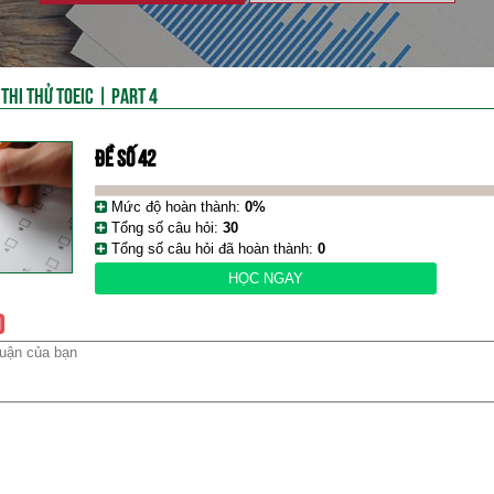
»
THI THỬ TOEIC | PART 4
ĐỀ SỐ 42
Mức độ hoàn thành:
0%
Tổng số câu hỏi:
30
Tổng số câu hỏi đã hoàn thành:
0
HỌC NGAY
)