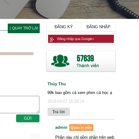
ĐĂNG KÝ
ĐĂNG NHẬP
⟨ QUAY TRỞ LẠI
Đăng nhập qua Google+
57639
Thủy Thu
99k bao gồm cả xem phim cả học ạ
2019-03-07 16:29:24
Trả lời
admin
Quản trị viên
Phần này chỉ gồm phần trên web