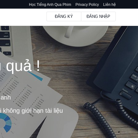
Học Tiếng Anh Qua Phim
Privacy Policy
Liên hệ
ĐĂNG KÝ
ĐĂNG NHẬP
 quả !
m
 anh
không giới hạn tài liệu