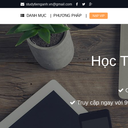
studytienganh.vn@gmail.com
DANH MỤC
| PHƯƠNG PHÁP
|
NẠP VIP
Học T
G
Truy cập ngay với 99