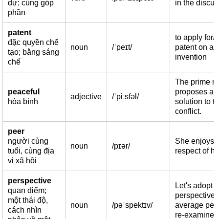
dự; cùng góp
in the discus
phần
patent
to apply for/
đặc quyền chế
noun
/ˈpeɪt/
patent on an
tạo; bằng sáng
invention
chế
The prime mi
peaceful
proposes a 
adjective
/ˈpiːsfəl/
hòa bình
solution to th
conflict.
peer
người cùng
She enjoys 
noun
/pɪər/
tuổi, cùng địa
respect of he
vị xã hội
perspective
Let's adopt t
quan điểm;
perspective 
một thái độ,
noun
/pəˈspektɪv/
average per
cách nhìn
re-examine 