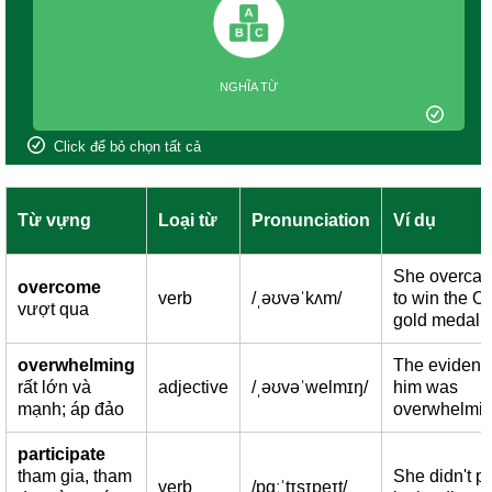
NGHĨA TỪ
Click để bỏ chọn tất cả
Từ vựng
Loại từ
Pronunciation
Ví dụ
She overcam
overcome
verb
/ˌəʊvəˈkʌm/
to win the O
vượt qua
gold medal.
overwhelming
The evidenc
rất lớn và
adjective
/ˌəʊvəˈwelmɪŋ/
him was
mạnh; áp đảo
overwhelmin
participate
tham gia, tham
She didn't pa
verb
/pɑːˈtɪsɪpeɪt/