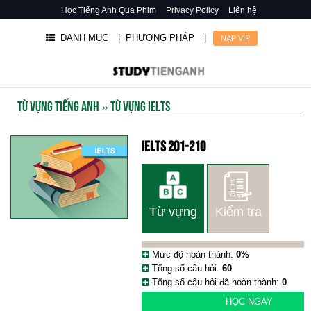
Học Tiếng Anh Qua Phim
Privacy Policy
Liên hệ
DANH MỤC
| PHƯƠNG PHÁP
|
NẠP VIP
TỪ VỰNG TIẾNG ANH
»
TỪ VỰNG IELTS
IELTS 201-210
Từ vựng
Kiểm tra
Mức độ hoàn thành:
0%
Tổng số câu hỏi:
60
Tổng số câu hỏi đã hoàn thành:
0
HỌC NGAY