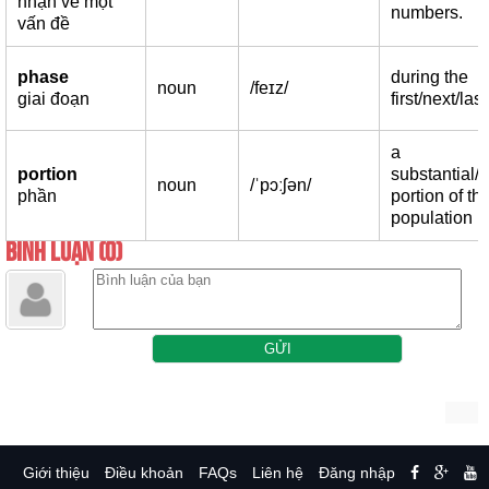
nhận về một
numbers.
vấn đề
phase
during the
noun
/feɪz/
giai đoạn
first/next/la
a
portion
substantial/s
noun
/ˈpɔːʃən/
phần
portion of th
population
BÌNH LUẬN (0)
Giới thiệu
Điều khoản
FAQs
Liên hệ
Đăng nhập