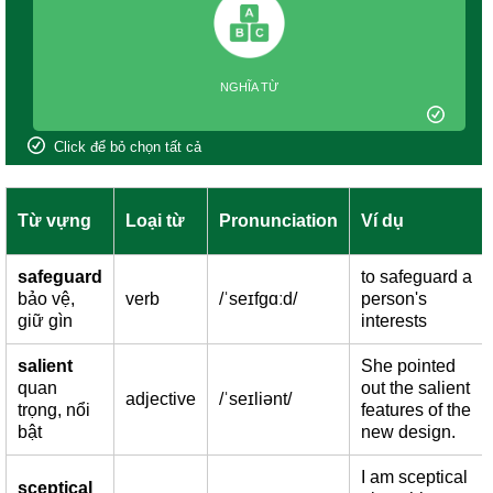
NGHĨA TỪ
Click để bỏ chọn tất cả
Từ vựng
Loại từ
Pronunciation
Ví dụ
safeguard
to safeguard a
bảo vệ,
verb
/ˈseɪfɡɑːd/
person's
giữ gìn
interests
salient
She pointed
quan
out the salient
adjective
/ˈseɪliənt/
trọng, nổi
features of the
bật
new design.
I am sceptical
sceptical