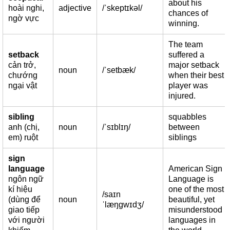
about his
hoài nghi,
adjective
/ˈskeptɪkəl/
chances of
ngờ vực
winning.
The team
setback
suffered a
cản trở,
major setback
noun
/ˈsetbæk/
chướng
when their best
ngại vật
player was
injured.
sibling
squabbles
anh (chị,
noun
/ˈsɪblɪŋ/
between
em) ruột
siblings
sign
language
American Sign
ngôn ngữ
Language is
kí hiệu
one of the most
/saɪn
(dùng để
noun
beautiful, yet
ˈlæŋɡwɪdʒ/
giao tiếp
misunderstood
với người
languages in