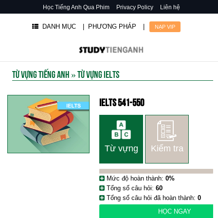
Học Tiếng Anh Qua Phim
Privacy Policy
Liên hệ
DANH MỤC
| PHƯƠNG PHÁP
|
NẠP VIP
TỪ VỰNG TIẾNG ANH
»
TỪ VỰNG IELTS
IELTS 541-550
Từ vựng
Kiểm tra
Mức độ hoàn thành:
0%
Tổng số câu hỏi:
60
Tổng số câu hỏi đã hoàn thành:
0
HỌC NGAY