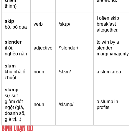
khiếm
the world.
thính)
I often skip
skip
verb
/skɪp/
breakfast
bỏ, bỏ qua
altogether.
slender
to win by a
ít ỏi,
adjective
/ˈslendər/
slender
nghèo nàn
margin/majority
slum
khu nhà ổ
noun
/slʌm/
a slum area
chuột
slump
sự sụt
giảm đột
a slump in
noun
/slʌmp/
ngột (giá,
profits
doanh số,
giá trị...)
BÌNH LUẬN (0)