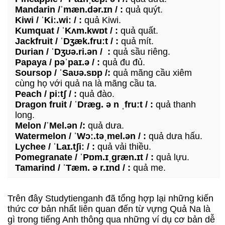
Mandarin /ˈmæn.dər.ɪn / :
quả quýt.
Kiwi / ˈKiː.wiː / :
quả Kiwi.
Kumquat / ˈKʌm.kwɒt / :
quả quất.
Jackfruit / ˈDʒæk.fruːt / :
quả mít.
Durian / ˈDʒʊə.ri.ən / :
quả sầu riêng.
Papaya / pəˈpaɪ.ə / :
quả đu đủ.
Soursop / ˈSaʊə.sɒp /:
quả mãng cầu xiêm
cùng họ với quả na là mãng cầu ta.
Peach / piːtʃ / :
quả đào.
Dragon fruit / ˈDræɡ. ə n ˌfruːt / :
quả thanh
long.
Melon /ˈMel.ən /:
quả dưa.
Watermelon / ˈWɔː.təˌmel.ən / :
quả dưa hấu.
Lychee / ˈLaɪ.tʃiː / :
quả vải thiều.
Pomegranate / ˈPɒm.ɪˌɡræn.ɪt / :
quả lựu.
Tamarind / ˈTæm. ə r.ɪnd / :
quả me.
Trên đây Studytienganh đã tổng hợp lại những kiến
thức cơ bản nhất liên quan đến từ vựng Quả Na là
gì trong tiếng Anh thông qua những ví dụ cơ bản dễ