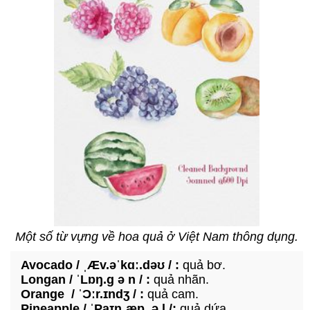
Một số từ vựng về hoa quả ở Việt Nam thông dụng.
Avocado / ˌÆv.əˈkɑː.dəʊ / :
quả bơ.
Longan / ˈLɒŋ.ɡ ə n / :
quả nhãn.
Orange / ˈƆːr.ɪndʒ / :
quả cam.
Pineapple / ˈPaɪnˌæp. ə l /:
quả dứa.