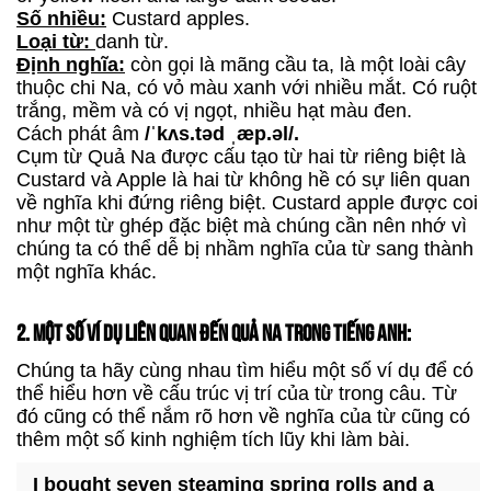
Số nhiều:
Custard apples.
Loại từ:
danh từ.
Định nghĩa:
còn gọi là mãng cầu ta, là một loài cây
thuộc chi Na, có vỏ màu xanh với nhiều mắt. Có ruột
trắng, mềm và có vị ngọt, nhiều hạt màu đen.
Cách phát âm
/ˈkʌs.təd ˌæp.əl/.
Cụm từ Quả Na được cấu tạo từ hai từ riêng biệt là
Custard và Apple là hai từ không hề có sự liên quan
về nghĩa khi đứng riêng biệt. Custard apple được coi
như một từ ghép đặc biệt mà chúng cần nên nhớ vì
chúng ta có thể dễ bị nhầm nghĩa của từ sang thành
một nghĩa khác.
2. MỘT SỐ VÍ DỤ LIÊN QUAN ĐẾN QUẢ NA TRONG TIẾNG ANH:
Chúng ta hãy cùng nhau tìm hiểu một số ví dụ để có
thể hiểu hơn về cấu trúc vị trí của từ trong câu. Từ
đó cũng có thể nắm rõ hơn về nghĩa của từ cũng có
thêm một số kinh nghiệm tích lũy khi làm bài.
I bought seven steaming spring rolls and a