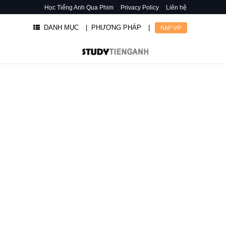
Học Tiếng Anh Qua Phim
Privacy Policy
Liên hệ
DANH MỤC
| PHƯƠNG PHÁP
|
NẠP VIP