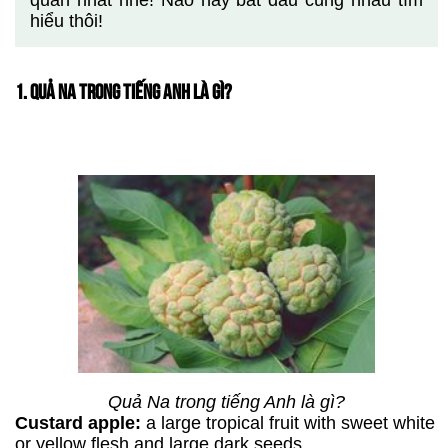
quan nhất nhé! Nào hãy bắt đầu cùng nhau tìm
hiểu thôi!
1. QUẢ NA TRONG TIẾNG ANH LÀ GÌ?
Quả Na trong tiếng Anh là gì?
Custard apple:
a large tropical fruit with sweet white
or yellow flesh and large dark seeds.