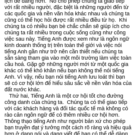
lịch dễ dàng hơn. Nó cho phép chúng ta giao tiếp
với rất nhiều người, đặc biệt là những người đến từ
các quốc gia và nền văn hóa khác nhau và chúng ta
cũng có thể học hỏi được rất nhiều điều từ họ. Khi
chúng ta có nhiều bạn bè chắc chắn sẽ giúp ích cho
chúng ta rất nhiều trong cuộc sống cũng như công
việc sau này. Tiếng Anh được xem như là ngôn ngữ
kinh doanh thống trị trên toàn thế giới và việc nói
tiếng Anh gần như trở nên cần thiết nếu chúng ta
sẵn sàng tham gia vào một môi trường làm việc toàn
cầu hoá. Gặp gỡ những người mới từ một quốc gia
khác có thể khó khăn nếu bạn không thể nói tiếng
Anh. Vì vậy, nếu bạn nói tiếng Anh lưu loát thì bạn
sẽ có cơ hội lớn để hiểu sâu sắc về nền văn hóa của
đất nước khác.
Thứ hai, Tiếng Anh là một cơ hội tốt cho đường
công danh của chúng ta. Chúng ta có thể giao tiếp
với các khách hàng và đối tác quốc tế mà không có
rào cản ngôn ngữ để có thêm nhiều cơ hội hơn.
Thông thạo tiếng Anh như người bản xứ cho phép
bạn truyền đạt ý tưởng một cách rõ ràng và hiệu quả
hơn ở dạng nói và dạng viết để bạn có thể dễ dàng