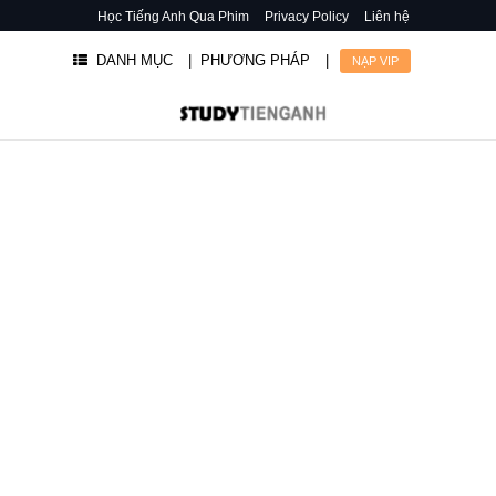
Học Tiếng Anh Qua Phim
Privacy Policy
Liên hệ
DANH MỤC
| PHƯƠNG PHÁP
|
NẠP VIP