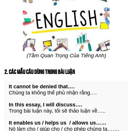
(Tầm Quan Trọng Của Tiếng Anh)
2. CÁC MẪU CÂU DÙNG TRONG BÀI LUẬN
It cannot be denied that….
Chúng ta không thể phủ nhận rằng….
In this essay, I will discuss….
Trong bài luận này, tôi sẽ thảo luận về…..
It enables us / helps us / allows us……
Nó làm cho / giúp cho / cho phép chúng ta…….