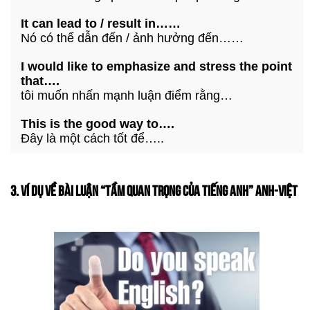
It can lead to / result in……
Nó có thể dẫn đến / ảnh hưởng đến……
I would like to emphasize and stress the point
that….
tôi muốn nhấn mạnh luận điểm rằng…
This is the good way to….
Đây là một cách tốt để…..
3. VÍ DỤ VỀ BÀI LUẬN “TẦM QUAN TRỌNG CỦA TIẾNG ANH” ANH-VIỆT