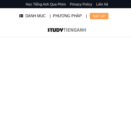
Học Tiếng Anh Qua Phim
Privacy Policy
Liên hệ
DANH MỤC
| PHƯƠNG PHÁP
|
NẠP VIP