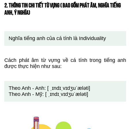
2. THÔNG TIN CHI TIẾT TỪ VỰNG ( BAO GỒM PHÁT ÂM, NGHĨA TIẾNG
ANH, Ý NGHĨA)
Nghĩa tiếng anh của cá tính là Individuality
Cách phát âm từ vựng về cá tính trong tiếng anh
được thực hiện như sau:
Theo Anh - Anh: [ ˌɪndɪˌvɪdʒuˈæləti]
Theo Anh - Mỹ: [ ˌɪndɪˌvɪdʒuˈæləti]