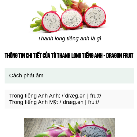
Thanh long tiếng anh là gì
THÔNG TIN CHI TIẾT CỦA TỪ THANH LONG TIẾNG ANH - DRAGON FRUIT
Cách phát âm
Trong tiếng Anh Anh: /ˈdræɡ.ən | fruːt/
Trong tiếng Anh Mỹ: /ˈdræɡ.ən | fruːt/