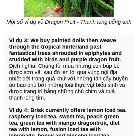
Một số ví dụ về Dragon Fruit - Thanh long tiếng anh
Ví dụ 3: We buy painted dolls then weave
through the tropical hinterland past
fantastical trees shrouded in epiphytes and
studded with birds and purple dragon fruit.
Dịch nghĩa: Chúng tôi mua những con búp bê
được sơn vẽ, sau đó len lỏi qua vùng nội địa
nhiệt đới trong quá khứ với những tán cây huyền
ảo bao phủ bởi những loài thực vật biểu sinh và
được trang trí bằng những chú chim và quả
thanh long tím.
Ví dụ 4: Brisk currently offers lemon iced tea,
raspberry iced tea, sweet tea, peach green
tea, green tea with mango dragonfruit, diet
tea with lemon, fusion iced tea with
lemonade, honey and ginseng iced tea,