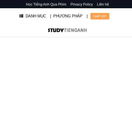
Học Tiếng Anh Qua Phim
Privacy Policy
Liên hệ
DANH MỤC
| PHƯƠNG PHÁP
|
NẠP VIP