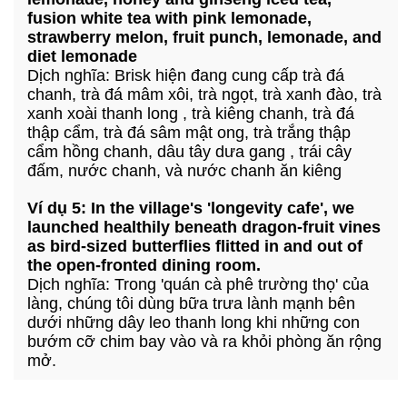
fusion white tea with pink lemonade,
strawberry melon, fruit punch, lemonade, and
diet lemonade
Dịch nghĩa: Brisk hiện đang cung cấp trà đá
chanh, trà đá mâm xôi, trà ngọt, trà xanh đào, trà
xanh xoài thanh long , trà kiêng chanh, trà đá
thập cẩm, trà đá sâm mật ong, trà trắng thập
cẩm hồng chanh, dâu tây dưa gang , trái cây
đấm, nước chanh, và nước chanh ăn kiêng
Ví dụ 5: In the village's 'longevity cafe', we
launched healthily beneath dragon-fruit vines
as bird-sized butterflies flitted in and out of
the open-fronted dining room.
Dịch nghĩa: Trong 'quán cà phê trường thọ' của
làng, chúng tôi dùng bữa trưa lành mạnh bên
dưới những dây leo thanh long khi những con
bướm cỡ chim bay vào và ra khỏi phòng ăn rộng
mở.