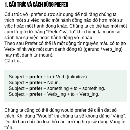
1. CẤU TRÚC VÀ CÁCH DÙNG PREFER
Cấu trúc với prefer được sử dụng để nói rằng chúng ta
thích một sự việc hoặc một hành động nào đó hơn một sự
việc hoặc một hành động khác. Chúng ta có thể tạo một một
cụm từ giới từ bằng “Prefer” và “to” khi chúng ta muốn so
sánh hai sự việc hoặc hành động với nhau.
Theo sau Prefer có thể là một động từ nguyên mẫu có to (to
Verb-infinitive); một cụm danh động từ (gerund / verb_ing)
hay một danh từ (noun).
Cấu trúc:
Subject +
prefer
+ to + Verb (infinitive).
Subject +
prefer
+ Noun.
Subject +
prefer
+ something + to + something.
Subject +
prefer
+ Verb_ing + to + Verb_ing.
Chúng ta cũng có thể dùng would prefer để diễn đạt sở
thích. Khi dùng "Would" thì chúng ta sẽ không dùng "V-ing".
Do đó bạn chỉ cần loại bỏ các trường hợp sử dụng V-ing ở
trên.