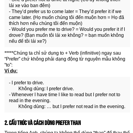
lái xe vào ban đêm)
- They’d prefer us to come later = They’d prefer it if we
came later. (Họ muốn chúng tôi đến muộn hơn = Họ đã
thích hơn nếu chúng tôi đến muộn)
- Would you prefer me to drive? = Would you prefer it if I
drove? (Bạn muốn tôi lái xe không? = bạn muốn không
nếu để tôi lái xe?)
*****Chúng ta chỉ sử dụng to + Verb (infinitive) ngay sau
“Prefer” chứ không phải dạng động từ nguyên mẫu không
“to”:
Ví dụ:
- I prefer to drive.
Không dùng: I prefer drive.
- Whenever I have time I like to read but I prefer not to
read in the evening.
Không dùng: … but I prefer not read in the evening.
2. CẤU TRÚC VÀ CÁCH DÙNG PREFER THAN
Trong tiếng Anh, chúng ta không thể dùng “than” để thay thế