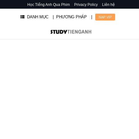
Học Tiếng Anh Qua Phim
Privacy Policy
Liên hệ
DANH MỤC
| PHƯƠNG PHÁP
|
NẠP VIP