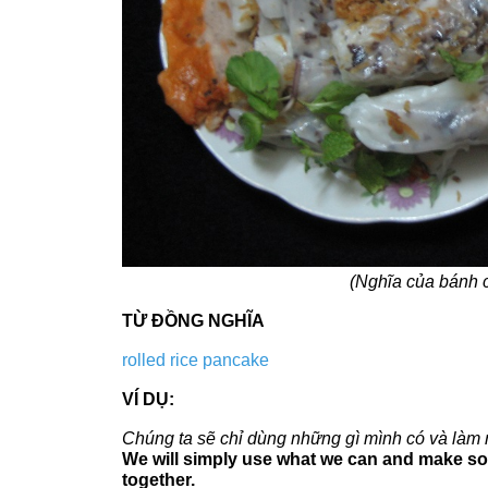
(Nghĩa của bánh c
TỪ ĐỒNG NGHĨA
rolled rice pancake
VÍ DỤ:
Chúng ta sẽ chỉ dùng những gì mình có và làm 
We will simply use what we can and make som
together.