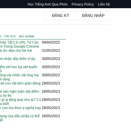
Học Tiếng Anh Qua Phim
Privacy Policy
Liên hệ
ĐĂNG KÝ
ĐĂNG NHẬP
G
TIN TỨC
BÀI GIẢNG
hép Tất Cả URL Từ Các
09/04/2025
ở Trong Google Chrome
i tóc đẹp cho bé trai
31/05/2023
m nhận đây thôn vĩ dạ
30/05/2023
iểm xét học bạ xét tuyển
30/05/2023
23
óng vai nhân vật ông hai
30/05/2023
ện làng
vẽ con vật đơn giản đáng
28/05/2023
i văn nghị luận đạt điểm
28/05/2023
c kỳ thi
y gì ai tặng quà cho ai? Có
28/05/2023
a biết
n con trai theo ý nghĩa hay
28/05/2023
dụng của dấu phẩy có thể
28/05/2023
ết