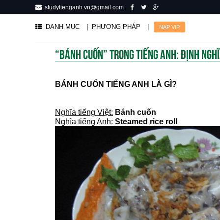
studytienganh.vn@gmail.com
DANH MỤC
| PHƯƠNG PHÁP
|
NẠP VIP
“BÁNH CUỐN” TRONG TIẾNG ANH: ĐỊNH NGHĨA
BÁNH CUỐN TIẾNG ANH LÀ GÌ?
Steamed rice roll (Noun)
Nghĩa tiếng Việt:
Bánh cuốn
Nghĩa tiếng Anh:
Steamed rice roll