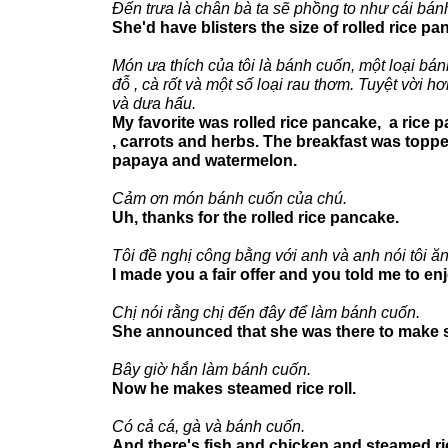
Đến trưa là chân bà ta sẽ phồng to như cái bán
She'd have blisters the size of rolled rice pa
Món ưa thích của tôi là bánh cuốn, một loại bán
đỗ , cà rốt và một số loại rau thơm. Tuyệt vời hơ
và dưa hấu.
My favorite was rolled rice pancake, a rice p
, carrots and herbs. The breakfast was topp
papaya and watermelon.
Cảm ơn món bánh cuốn của chú.
Uh, thanks for the rolled rice pancake.
Tôi đề nghị công bằng với anh và anh nói tôi ă
I made you a fair offer and you told me to en
Chị nói rằng chị đến đây để làm bánh cuốn.
She announced that she was there to make st
Bây giờ hắn làm bánh cuốn.
Now he makes steamed rice roll.
Có cả cá, gà và bánh cuốn.
And there's fish and chicken and steamed ric