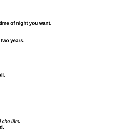
ime of night you want.
 two years.
ll.
 cho lắm.
d.