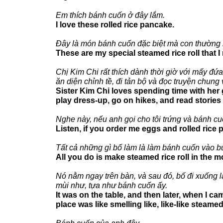
Em thích bánh cuốn ở đây lắm.
I love these rolled rice pancake.
Đây là món bánh cuốn đặc biệt mà con thường
These are my special steamed rice roll that 
Chị Kim Chi rất thích dành thời giờ với mấy đứ
ăn diện chỉnh tề, đi tản bộ và đọc truyện chung 
Sister Kim Chi loves spending time with her 
play dress-up, go on hikes, and read stories 
Nghe này, nếu anh gọi cho tôi trứng và bánh cuố
Listen, if you order me eggs and rolled rice
Tất cả những gì bố làm là làm bánh cuốn vào b
All you do is make steamed rice roll in the m
Nó nằm ngay trên bàn, và sau đó, bố đi xuống l
mùi như, tựa như bánh cuốn ấy.
It was on the table, and then later, when I 
place was like smelling like, like-like steamed 