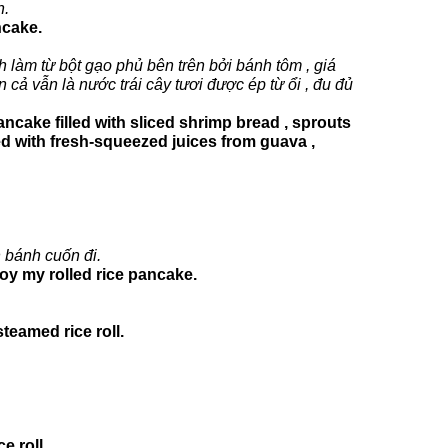
h.
ncake.
h làm từ bột gạo phủ bên trên bởi bánh tôm , giá
n cả vẫn là nước trái cây tươi được ép từ ổi , đu đủ
ancake filled with sliced shrimp bread , sprouts
ed with fresh-squeezed juices from guava ,
n bánh cuốn đi.
joy my rolled rice pancake.
eamed rice roll.
e roll.