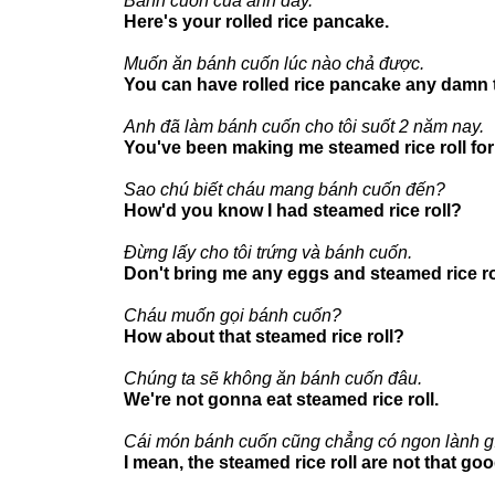
Bánh cuốn của anh đây.
Here's your rolled rice pancake.
Muốn ăn bánh cuốn lúc nào chả được.
You can have rolled rice pancake any damn t
Anh đã làm bánh cuốn cho tôi suốt 2 năm nay.
You've been making me steamed rice roll for
Sao chú biết cháu mang bánh cuốn đến?
How'd you know I had steamed rice roll?
Đừng lấy cho tôi trứng và bánh cuốn.
Don't bring me any eggs and steamed rice ro
Cháu muốn gọi bánh cuốn?
How about that steamed rice roll?
Chúng ta sẽ không ăn bánh cuốn đâu.
We're not gonna eat steamed rice roll.
Cái món bánh cuốn cũng chẳng có ngon lành gì
I mean, the steamed rice roll are not that goo