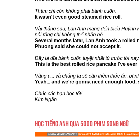
Thậm chí còn không phải bánh cuốn.
It wasn't even good steamed rice roll.
Vài tháng sau, Lan Anh mang đến biếu Huỳnh
nói rằng chị không thể nhận nó.
Several months later, Lan Anh took a rolle
Phuong said she could not accept it.
Đây là dĩa bánh cuốn tuyệt nhất từ trước tới nay
This is the best rolled rice pancake I've ever
Vâng ạ... và chúng ta sẽ cần thêm thức ăn, bá
Yeah... and we're gonna need enough food, st
Chúc các bạn học tốt!
Kim Ngân
HỌC TIẾNG ANH QUA 5000 PHIM SONG NGỮ