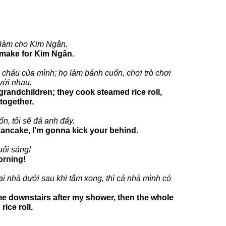
 làm cho Kim Ngân.
I make for Kim Ngân.
a cháu của mình; họ làm bánh cuốn, chơi trò chơi
với nhau.
grandchildren; they cook steamed rice roll,
together.
n, tôi sẽ đá anh đấy.
 pancake, I'm gonna kick your behind.
uổi sáng!
orning!
ại nhà dưới sau khi tắm xong, thì cả nhà mình có
came downstairs after my shower, then the whole
rice roll.