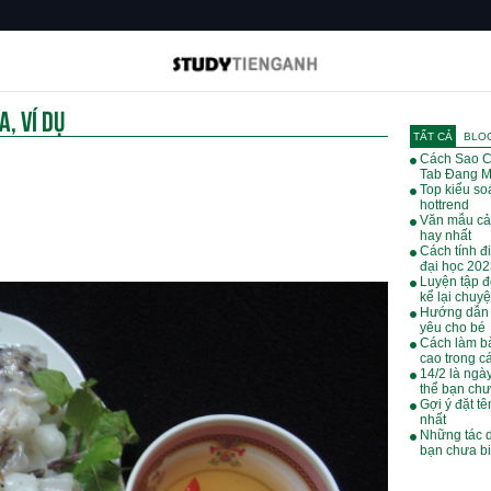
, VÍ DỤ
TẤT CẢ
BLO
Cách Sao C
Tab Đang M
Top kiểu soá
hottrend
Văn mẫu cả
hay nhất
Cách tính đ
đại học 20
Luyện tập đ
kể lại chuy
Hướng dẫn 
yêu cho bé
Cách làm bà
cao trong cá
14/2 là ngà
thể bạn chư
Gợi ý đặt tê
nhất
Những tác 
bạn chưa bi