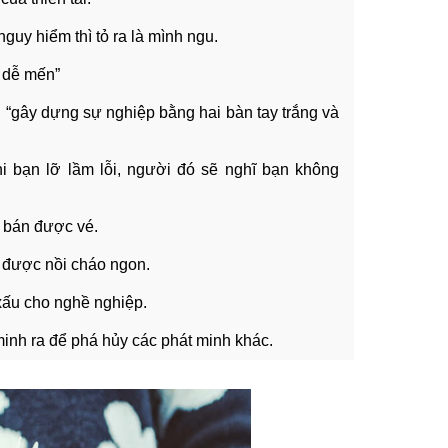
guy hiểm thì tỏ ra là mình ngu.
g dễ mến”
i: “gây dựng sự nghiệp bằng hai bàn tay trắng và
hi bạn lỡ lầm lỗi, người đó sẽ nghĩ bạn không
g bán được vé.
óc được nồi cháo ngon.
 xấu cho nghề nghiệp.
inh ra để phá hủy các phát minh khác.