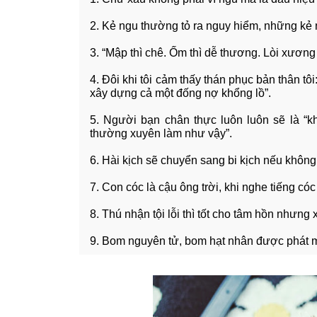
2. Kẻ ngu thường tỏ ra nguy hiểm, những kẻ n
3. “Mập thì chê. Ốm thì dễ thương. Lòi xươn
4. Đôi khi tôi cảm thấy thán phục bản thân tô
xây dựng cả một đống nợ khổng lồ”.
5. Người bạn chân thực luôn luôn sẽ là “k
thường xuyên làm như vậy”.
6. Hài kịch sẽ chuyển sang bi kịch nếu khôn
7. Con cóc là cậu ông trời, khi nghe tiếng c
8. Thú nhận tội lỗi thì tốt cho tâm hồn nhưng
9. Bom nguyên tử, bom hạt nhân được phát m