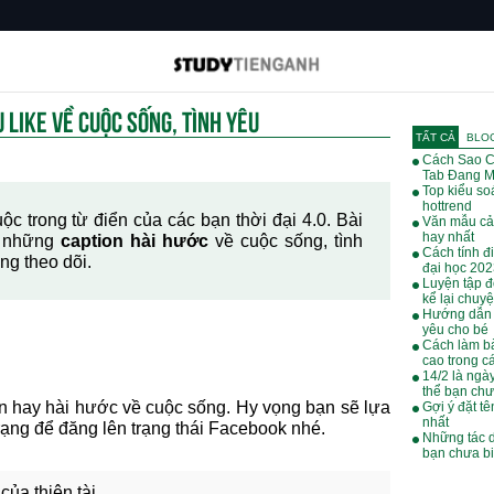
 LIKE VỀ CUỘC SỐNG, TÌNH YÊU
TẤT CẢ
BLO
Cách Sao C
Tab Đang M
Top kiểu soá
hottrend
ộc trong từ điển của các bạn thời đại 4.0. Bài
Văn mẫu cả
hay nhất
p những
caption hài hước
về cuộc sống, tình
Cách tính đ
ùng theo dõi.
đại học 20
Luyện tập đ
kể lại chuy
Hướng dẫn 
yêu cho bé
Cách làm bà
cao trong cá
14/2 là ngà
thể bạn chư
n hay hài hước về cuộc sống. Hy vọng bạn sẽ lựa
Gợi ý đặt tê
nhất
rạng để đăng lên trạng thái Facebook nhé.
Những tác 
bạn chưa bi
ủa thiên tài.