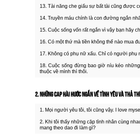
13. Tài năng che giấu sự bất tài cũng được co
14. Truyền máu chính là con đường ngắn nhất
15. Cuộc sống vốn rất ngắn vì vậy bạn hãy ch
16. Có một thứ mà tiền không thể nào mua
17. Không có phụ nữ xấu. Chỉ có người phụ 
18. Cuộc sống đừng bao giờ níu kéo những 
thuộc về mình thì thôi.
2. NHỮNG CAP HÀI HƯỚC NGẮN VỀ TÌNH YÊU VÀ THẢ T
1. Mọi người yêu tôi, tôi cũng vậy. I love myse
2. Khi tôi thấy những cặp tình nhân cùng nh
mang theo dao đi làm gì?