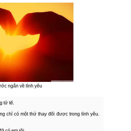
ớc ngắn về tình yêu
g tử tế.
ưng chỉ có một thứ thay đổi được trong tình yêu.
đã có em rồi.