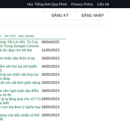
Học Tiếng Anh Qua Phim
Privacy Policy
Liên hệ
ĐĂNG KÝ
ĐĂNG NHẬP
G
TIN TỨC
BÀI GIẢNG
hép Tất Cả URL Từ Các
09/04/2025
ở Trong Google Chrome
i tóc đẹp cho bé trai
31/05/2023
m nhận đây thôn vĩ dạ
30/05/2023
iểm xét học bạ xét tuyển
30/05/2023
23
óng vai nhân vật ông hai
30/05/2023
ện làng
vẽ con vật đơn giản đáng
28/05/2023
i văn nghị luận đạt điểm
28/05/2023
c kỳ thi
y gì ai tặng quà cho ai? Có
28/05/2023
a biết
n con trai theo ý nghĩa hay
28/05/2023
dụng của dấu phẩy có thể
28/05/2023
ết