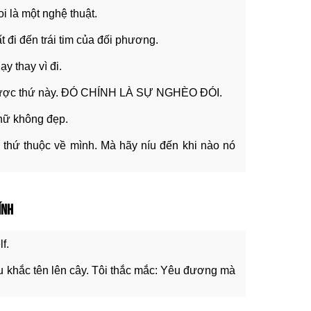
i là một nghệ thuật.
 đi đến trái tim của đối phương.
ạy thay vì đi.
 được thứ này. ĐÓ CHÍNH LÀ SỰ NGHÈO ĐÓI.
nữ không đẹp.
thứ thuộc về mình. Mà hãy níu đến khi nào nó
HÍNH
lf.
au khắc tên lên cây. Tôi thắc mắc: Yêu đương mà