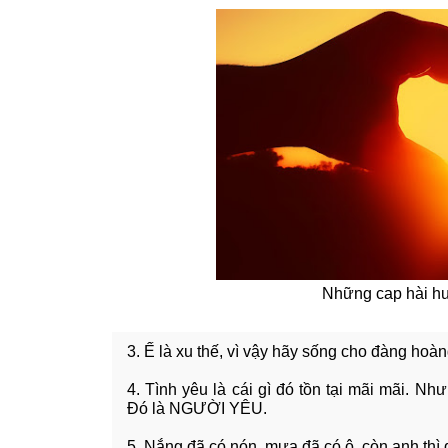
Những cap hài hư
3. Ế là xu thế, vì vậy hãy sống cho đàng hoàn
4. Tình yêu là cái gì đó tồn tại mãi mãi. Nh
Đó là NGƯỜI YÊU.
5. Nắng đã có nón, mưa đã có ô, còn anh thì 