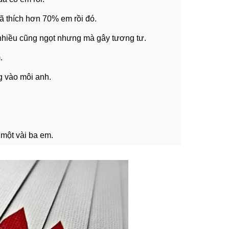
ã thích hơn 70% em rồi đó.
h nhiều cũng ngọt nhưng mà gây tương tư.
m.
g vào môi anh.
i một vài ba em.