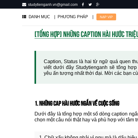
studytienganh.vn@gmail.com
DANH MỤC
| PHƯƠNG PHÁP
|
NẠP VIP
[TỔNG HỢP] NHỮNG CAPTION HÀI HƯỚC TRIỆU
Caption, Status là hai từ ngữ quá quen thu
viết dưới đây Studytienganh sẽ tổng hợ
yêu ấn tượng nhất thời đại. Mời các bạn c
1. NHỮNG CAP HÀI HƯỚC NGẮN VỀ CUỘC SỐNG
Dưới đây là tổng hợp một số dòng caption ngắ
chọn một câu nói thật hay và phù hợp với tâm t
1. Chữ xấu không phải vì ngu mà là dấu hiệu c