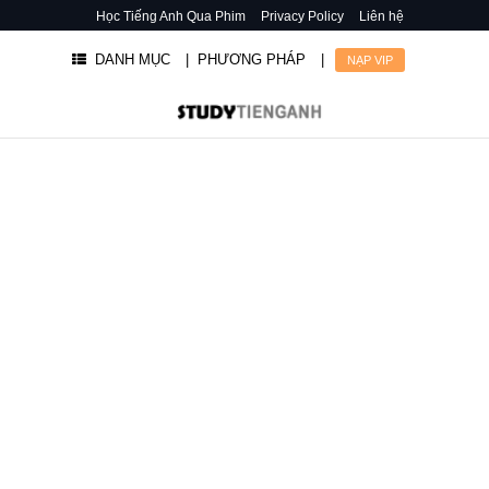
Học Tiếng Anh Qua Phim
Privacy Policy
Liên hệ
DANH MỤC
| PHƯƠNG PHÁP
|
NẠP VIP