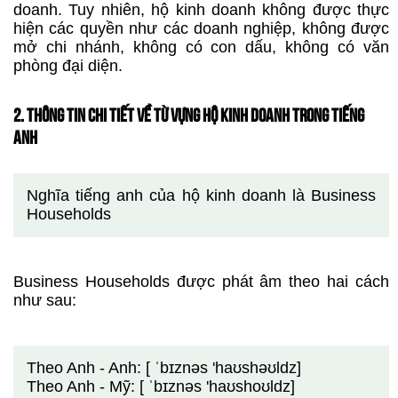
doanh. Tuy nhiên, hộ kinh doanh không được thực
hiện các quyền như các doanh nghiệp, không được
mở chi nhánh, không có con dấu, không có văn
phòng đại diện.
2. THÔNG TIN CHI TIẾT VỀ TỪ VỰNG HỘ KINH DOANH TRONG TIẾNG
ANH
Nghĩa tiếng anh của hộ kinh doanh là Business
Households
Business Households được phát âm theo hai cách
như sau:
Theo Anh - Anh: [ ˈbɪznəs 'haʊshəʊldz]
Theo Anh - Mỹ: [ ˈbɪznəs 'haʊshoʊldz]