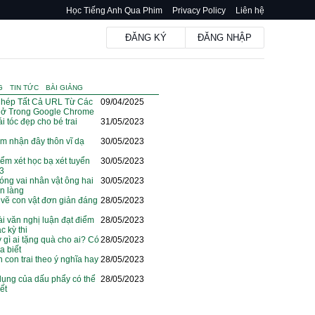
Học Tiếng Anh Qua Phim
Privacy Policy
Liên hệ
ĐĂNG KÝ
ĐĂNG NHẬP
G
TIN TỨC
BÀI GIẢNG
hép Tất Cả URL Từ Các
09/04/2025
ở Trong Google Chrome
i tóc đẹp cho bé trai
31/05/2023
m nhận đây thôn vĩ dạ
30/05/2023
iểm xét học bạ xét tuyển
30/05/2023
23
óng vai nhân vật ông hai
30/05/2023
ện làng
vẽ con vật đơn giản đáng
28/05/2023
i văn nghị luận đạt điểm
28/05/2023
c kỳ thi
y gì ai tặng quà cho ai? Có
28/05/2023
a biết
n con trai theo ý nghĩa hay
28/05/2023
dụng của dấu phẩy có thể
28/05/2023
ết