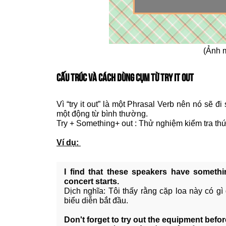
(Ảnh 
CẤU TRÚC VÀ CÁCH DÙNG CỤM TỪ TRY IT OUT
Vì “try it out” là một Phrasal Verb nên nó sẽ đ
một động từ bình thường.
Try + Something+ out : Thử nghiệm kiểm tra thứ
Ví dụ:
I find that these speakers have somethi
concert starts.
Dịch nghĩa: Tôi thấy rằng cặp loa này có g
biểu diễn bắt đầu.
Don't forget to try out the equipment before