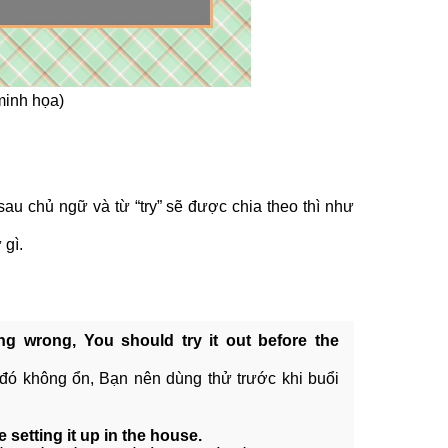
minh họa)
i sau chủ ngữ và từ “try” sẽ được chia theo thì như
 gì.
ng wrong, You should try it out before the
ì đó không ổn, Bạn nên dùng thử trước khi buổi
 setting it up in the house.