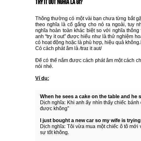
TRY IT OUT NGHĨA LÀ GÌ?
Thông thường có một vài bạn chưa từng bắt gặp
theo nghĩa là cố gắng cho nó ra ngoài, tuy 
nghĩa hoàn toàn khác biệt so với nghĩa thông
anh “try it out” được hiểu như là thử nghiệm h
có hoạt động hoặc là phù hợp, hiệu quả không.
Có cách phát âm là /traɪ it aʊt/
Để có thể nắm được cách phát âm một cách chí
nói nhé.
Ví dụ:
When he sees a cake on the table and he sa
Dịch nghĩa: Khi anh ấy nhìn thấy chiếc bánh 
được không”
I just bought a new car so my wife is trying 
Dịch nghĩa: Tôi vừa mua một chiếc ô tô mới v
sự tốt không.