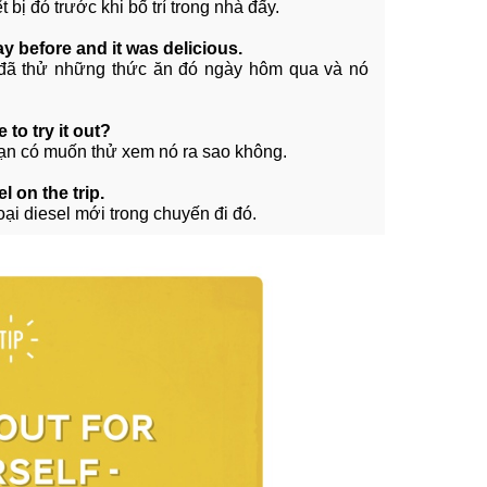
bị đó trước khi bố trí trong nhà đấy.
ay before and it was delicious.
y đã thử những thức ăn đó ngày hôm qua và nó
to try it out?
. Bạn có muốn thử xem nó ra sao không.
l on the trip.
ại diesel mới trong chuyến đi đó.