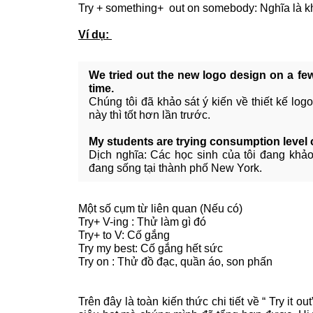
Try + something+ out on somebody: Nghĩa là kh
Ví dụ:
We tried out the new logo design on a few
time.
Chúng tôi đã khảo sát ý kiến về thiết kế log
này thì tốt hơn lần trước.
My students are trying consumption level o
Dịch nghĩa: Các học sinh của tôi đang khả
đang sống tại thành phố New York.
Một số cụm từ liên quan (Nếu có)
Try+ V-ing : Thử làm gì đó
Try+ to V: Cố gắng
Try my best: Cố gắng hết sức
Try on : Thử đồ đạc, quần áo, son phấn
Trên đây là toàn kiến thức chi tiết về “ Try it 