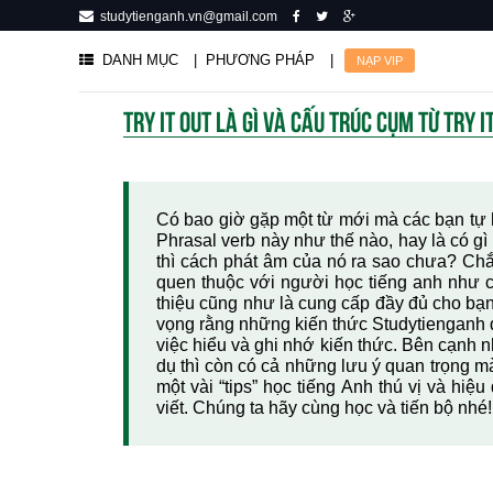
studytienganh.vn@gmail.com
DANH MỤC
| PHƯƠNG PHÁP
|
NẠP VIP
TRY IT OUT LÀ GÌ VÀ CẤU TRÚC CỤM TỪ TRY 
Có bao giờ gặp một từ mới mà các bạn tự hỏ
Phrasal verb này như thế nào, hay là có gì c
thì cách phát âm của nó ra sao chưa? Chắc
quen thuộc với người học tiếng anh như ch
thiệu cũng như là cung cấp đầy đủ cho bạn 
vọng rằng những kiến thức Studytienganh đ
việc hiểu và ghi nhớ kiến thức. Bên cạnh n
dụ thì còn có cả những lưu ý quan trọng mà
một vài “tips” học tiếng Anh thú vị và hi
viết. Chúng ta hãy cùng học và tiến bộ nhé!