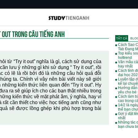
IT OUT TRONG CÂU TIẾNG ANH
TẤT CẢ
BLO
Cách Sao C
Tab Đang M
Top kiểu soá
hottrend
i từ “Try it out” nghĩa là gì, cách sử dụng của
Văn mẫu cả
hay nhất
ần lưu ý những gì khi sử dụng “ Try it out”, rồi
Cách tính đ
 có lẽ là rồi bởi đó là những câu hỏi quá đỗi
đại học 20
úng ta. Chính vì vậy nên bài viết này sẽ giới
Luyện tập đ
kể lại chuy
những kiến thức liên quan đến “Try it out”. Hy
Hướng dẫn 
ưa ra sẽ giúp ích cho các bạn thật nhiều trong
yêu cho bé
hững kiến thức về mặt phát âm, ý nghĩa, hay ví
Cách làm bà
cao trong cá
 rất cần thiết cho việc học tiếng anh cũng như
14/2 là ngà
ệu quả sẽ được lồng ghép khi phù hợp trong bài
thể bạn chư
Gợi ý đặt tê
nhất
Những tác 
bạn chưa bi