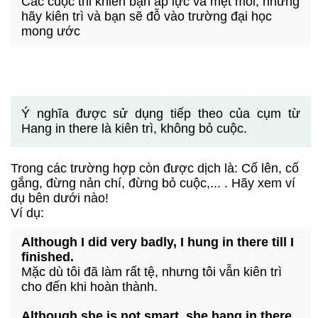
Các cuộc thi khiến bạn áp lực và mệt mỏi, nhưng
hãy kiên trì và bạn sẽ đỗ vào trường đại học
mong ước
Ý nghĩa được sử dụng tiếp theo của cụm từ
Hang in there là kiên trì, không bỏ cuộc.
Trong các trường hợp còn được dịch là: Cố lên, cố
gắng, đừng nản chí, đừng bỏ cuộc,... . Hãy xem ví
dụ bên dưới nào!
Ví dụ:
Although I did very badly, I hung in there till I
finished.
Mặc dù tôi đã làm rất tệ, nhưng tôi vẫn kiên trì
cho đến khi hoàn thành.
Although she is not smart, she hang in there