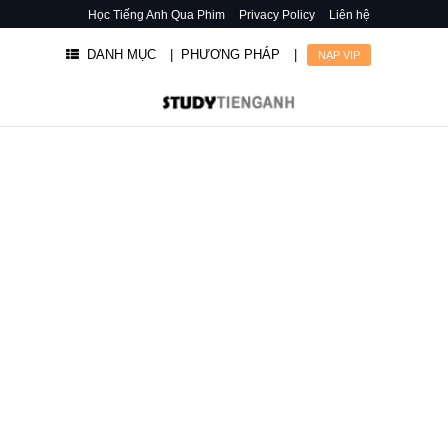
Học Tiếng Anh Qua Phim
Privacy Policy
Liên hệ
DANH MỤC
| PHƯƠNG PHÁP
|
NẠP VIP