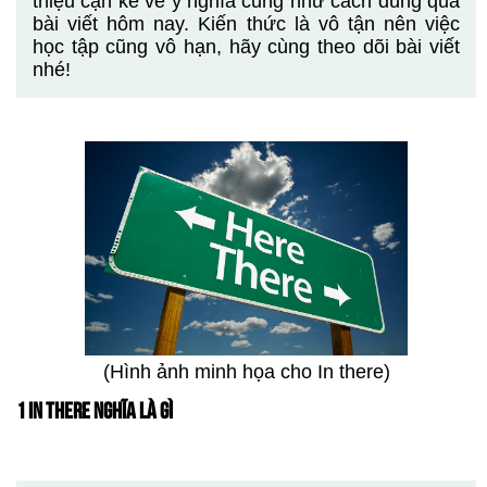
thiệu cặn kẽ về ý nghĩa cũng như cách dùng qua
bài viết hôm nay. Kiến thức là vô tận nên việc
học tập cũng vô hạn, hãy cùng theo dõi bài viết
nhé!
(Hình ảnh minh họa cho In there)
1 IN THERE NGHĨA LÀ GÌ