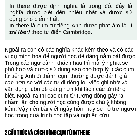
In there được định nghĩa là trong đó, đây là
nghĩa được biết đến nhiều nhất và được sử
dụng phổ biến nhất.
In there là cụm từ tiếng Anh được phát âm là
/
ɪn/ /ðer/
theo từ điển Cambridge.
Ngoài ra còn có các nghĩa khác kèm theo và có các
ví dụ minh họa để người học dễ dàng nắm bắt được.
Trong các ngữ cảnh khác nhau thì mỗi ý nghĩa sẽ
phù hợp và được sử dụng sao cho hợp lý. Các cụm
từ tiếng Anh đi thành cụm thường được đánh giá
cao hơn so với các từ đi riêng lẻ. Việc ghi nhớ và
vận dụng luôn dễ dàng hơn khi tách các từ riêng
biệt. Ngoài ra thì các cụm từ tương đồng gây ra
nhầm lẫn cho người học cũng được chú ý không
kém. Vậy nên bài viết ngày hôm nay sẽ hỗ trợ người
học trong quá trình học tập và nghiện cứu.
2 CẤU TRÚC VÀ CÁCH DÙNG CỤM TỪ IN THERE