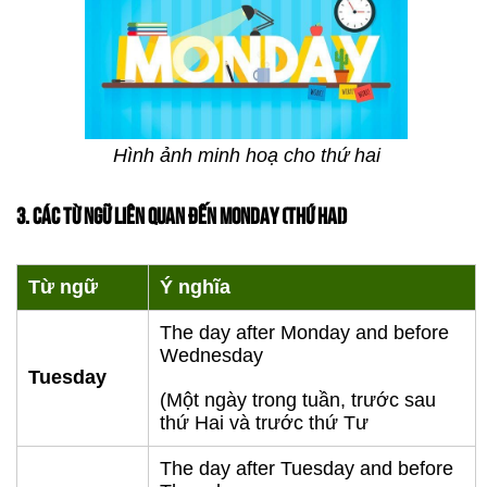
Hình ảnh minh hoạ cho thứ hai
3. CÁC TỪ NGỮ LIÊN QUAN ĐẾN MONDAY (THỨ HAI)
Từ ngữ
Ý nghĩa
The day after Monday and before
Wednesday
Tuesday
(Một ngày trong tuần, trước sau
thứ Hai và trước thứ Tư
The day after Tuesday and before