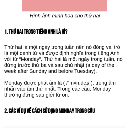
Hình ảnh minh hoạ cho thứ hai
1. THỨ HAI TRONG TIẾNG ANH LÀ GÌ?
Thứ hai là một ngày trong tuần nên nó đóng vai trò
là một danh từ và được định nghĩa trong tiếng Anh
với từ “Monday”. Thứ hai là một ngày trong tuần, nó
đứng trước thứ ba và sau chủ nhật (a day of the
week after Sunday and before Tuesday).
Monday được phát âm là ( /ˈmʌn.deɪ/ ), trọng âm
nhấn vào âm thứ nhất. Trong các câu, Monday
thường đứng sau giới từ on.
2. CÁC VÍ DỤ VỀ CÁCH SỬ DỤNG MONDAY TRONG CÂU