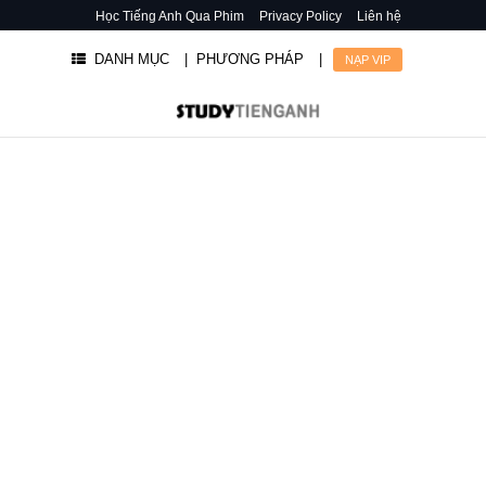
Học Tiếng Anh Qua Phim
Privacy Policy
Liên hệ
DANH MỤC
| PHƯƠNG PHÁP
|
NẠP VIP