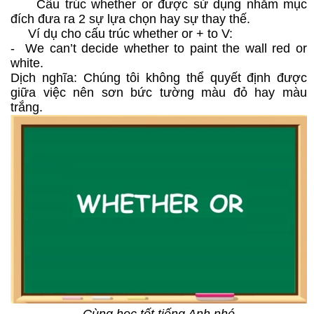
Cấu trúc whether or được sử dụng nhằm mục
đích đưa ra 2 sự lựa chọn hay sự thay thế.
Ví dụ cho cấu trúc whether or + to V:
- We can’t decide whether to paint the wall red or
white.
Dịch nghĩa: Chúng tôi không thể quyết định được
giữa việc nên sơn bức tường màu đỏ hay màu
trắng.