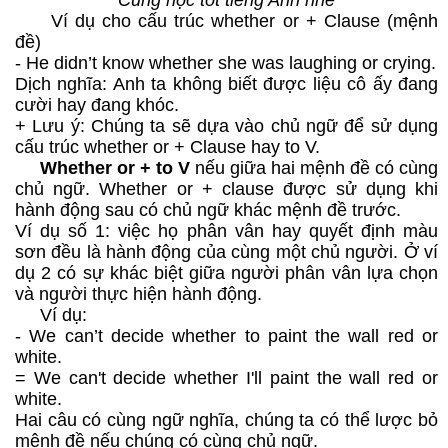
Cùng học tốt tiếng Anh nhé
Ví dụ cho cấu trúc whether or + Clause (mệnh
đề)
- He didn’t know whether she was laughing or crying.
Dịch nghĩa: Anh ta không biết được liệu cô ấy đang
cười hay đang khóc.
+ Lưu ý: Chúng ta sẽ dựa vào chủ ngữ để sử dụng
cấu trúc whether or + Clause hay to V.
Whether or + to V
nếu giữa hai mệnh đề có cùng
chủ ngữ. Whether or + clause được sử dụng khi
hành động sau có chủ ngữ khác mệnh đề trước.
Ví dụ số 1: việc họ phân vân hay quyết định màu
sơn đều là hành động của cùng một chủ người. Ở ví
dụ 2 có sự khác biệt giữa người phân vân lựa chọn
và người thực hiện hành động.
Ví dụ:
- We can’t decide whether to paint the wall red or
white.
= We can't decide whether I'll paint the wall red or
white.
Hai câu có cùng ngữ nghĩa, chúng ta có thể lược bỏ
mệnh đề nếu chúng có cùng chủ ngữ.