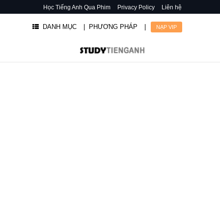
Học Tiếng Anh Qua Phim
Privacy Policy
Liên hệ
DANH MỤC
| PHƯƠNG PHÁP
|
NẠP VIP