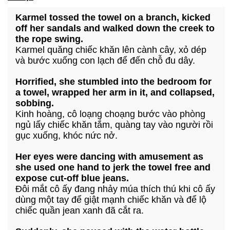
Karmel tossed the towel on a branch, kicked
off her sandals and walked down the creek to
the rope swing.
Karmel quăng chiếc khăn lên cành cây, xỏ dép
và bước xuống con lạch để đến chỗ đu dây.
Horrified, she stumbled into the bedroom for
a towel, wrapped her arm in it, and collapsed,
sobbing.
Kinh hoàng, cô loạng choạng bước vào phòng
ngủ lấy chiếc khăn tắm, quàng tay vào người rồi
gục xuống, khóc nức nở.
Her eyes were dancing with amusement as
she used one hand to jerk the towel free and
expose cut-off blue jeans.
Đôi mắt cô ấy đang nhảy múa thích thú khi cô ấy
dùng một tay để giật mạnh chiếc khăn và để lộ
chiếc quần jean xanh đã cắt ra.