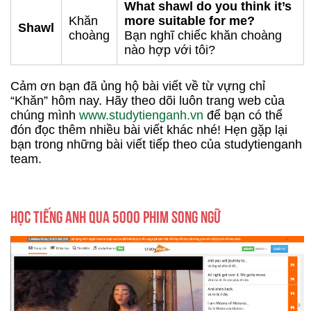
What shawl do you think it’s
Khăn
more suitable for me?
Shawl
choàng
Bạn nghĩ chiếc khăn choàng
nào hợp với tôi?
Cảm ơn bạn đã ủng hộ bài viết về từ vựng chỉ
“Khăn” hôm nay. Hãy theo dõi luôn trang web của
chúng mình
www.studytienganh.vn
để bạn có thể
đón đọc thêm nhiều bài viết khác nhé! Hẹn gặp lại
bạn trong những bài viết tiếp theo của studytienganh
team.
HỌC TIẾNG ANH QUA 5000 PHIM SONG NGỮ