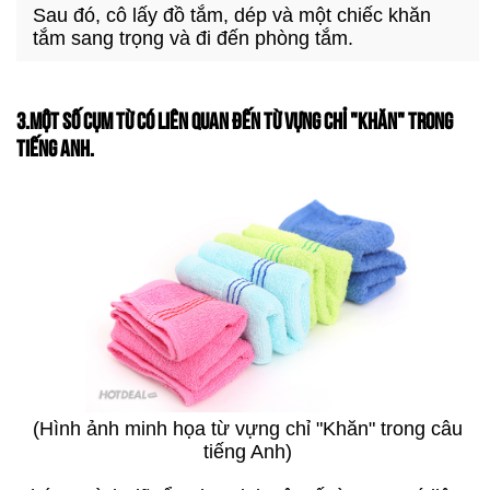
Sau đó, cô lấy đồ tắm, dép và một chiếc khăn
tắm sang trọng và đi đến phòng tắm.
3.MỘT SỐ CỤM TỪ CÓ LIÊN QUAN ĐẾN TỪ VỰNG CHỈ "KHĂN" TRONG
TIẾNG ANH.
(Hình ảnh minh họa từ vựng chỉ "Khăn" trong câu
tiếng Anh)