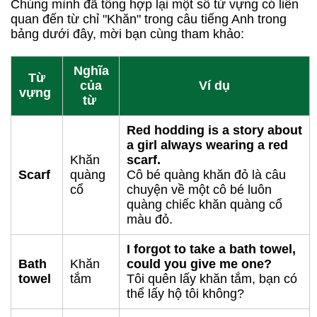
Chúng mình đã tổng hợp lại một số từ vựng có liên
quan đến từ chỉ "Khăn" trong câu tiếng Anh trong
bảng dưới đây, mời bạn cùng tham khảo:
Nghĩa
Từ
của
Ví dụ
vựng
từ
Red hodding is a story about
a girl always wearing a red
Khăn
scarf.
Scarf
quàng
Cô bé quàng khăn đỏ là câu
cổ
chuyện về một cô bé luôn
quàng chiếc khăn quàng cổ
màu đỏ.
I forgot to take a bath towel,
Bath
Khăn
could you give me one?
towel
tắm
Tôi quên lấy khăn tắm, bạn có
thể lấy hộ tôi không?