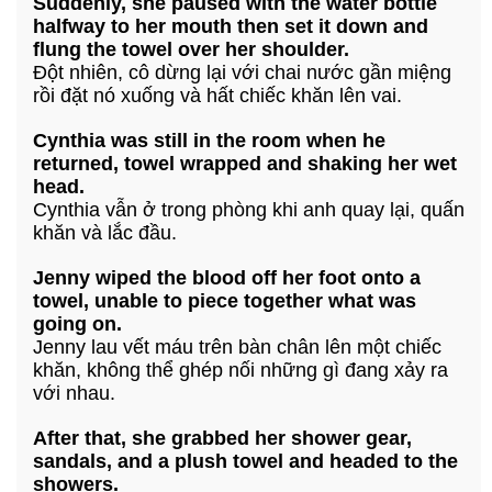
Suddenly, she paused with the water bottle
halfway to her mouth then set it down and
flung the towel over her shoulder.
Đột nhiên, cô dừng lại với chai nước gần miệng
rồi đặt nó xuống và hất chiếc khăn lên vai.
Cynthia was still in the room when he
returned, towel wrapped and shaking her wet
head.
Cynthia vẫn ở trong phòng khi anh quay lại, quấn
khăn và lắc đầu.
Jenny wiped the blood off her foot onto a
towel, unable to piece together what was
going on.
Jenny lau vết máu trên bàn chân lên một chiếc
khăn, không thể ghép nối những gì đang xảy ra
với nhau.
After that, she grabbed her shower gear,
sandals, and a plush towel and headed to the
showers.