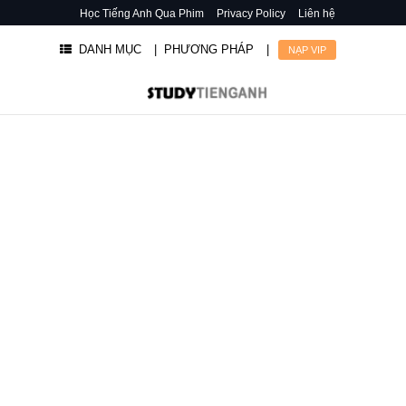
Học Tiếng Anh Qua Phim
Privacy Policy
Liên hệ
DANH MỤC
| PHƯƠNG PHÁP
|
NẠP VIP