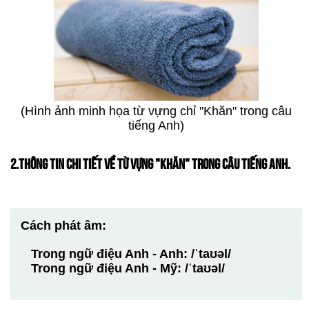
(Hình ảnh minh họa từ vựng chỉ "Khăn" trong câu
tiếng Anh)
2.THÔNG TIN CHI TIẾT VỀ TỪ VỰNG "KHĂN" TRONG CÂU TIẾNG ANH.
Cách phát âm:
Trong ngữ điệu Anh - Anh: /ˈtaʊəl/
Trong ngữ điệu Anh - Mỹ: /ˈtaʊəl/