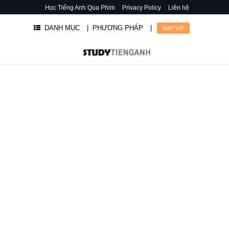
Học Tiếng Anh Qua Phim
Privacy Policy
Liên hệ
DANH MỤC
| PHƯƠNG PHÁP
|
NẠP VIP