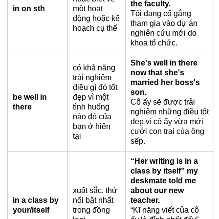
the faculty.
in on sth
một hoạt
Tôi đang cố gắng
động hoặc kế
tham gia vào dự án
hoạch cụ thể
nghiên cứu mới do
khoa tổ chức.
She's well in there
có khả năng
now that she's
trải nghiệm
married her boss's
điều gì đó tốt
son.
be well in
đẹp vì một
Cô ấy sẽ được trải
there
tình huống
nghiệm những điều tốt
nào đó của
đẹp vì cô ấy vừa mới
bạn ở hiện
cưới con trai của ông
tại
sếp.
“Her writing is in a
class by itself” my
deskmate told me
xuất sắc, thứ
about our new
in a class by
nổi bật nhất
teacher.
your/itself
trong đồng
“Kĩ năng viết của cô