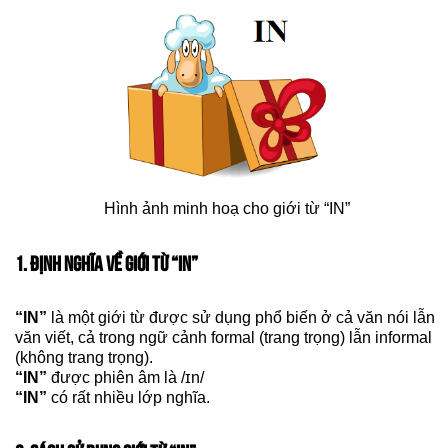
Hình ảnh minh hoạ cho giới từ “IN”
1. ĐỊNH NGHĨA VỀ GIỚI TỪ “IN”
“IN”
là một giới từ được sử dụng phổ biến ở cả văn nói lẫn
văn viết, cả trong ngữ cảnh formal (trang trọng) lẫn informal
(không trang trọng).
“IN”
được phiên âm là /ɪn/
“IN”
có rất nhiều lớp nghĩa.