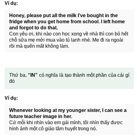
Ví dụ:
Honey, please put all the milk I’ve bought in the
fridge when you get home from school. I left home
and forgot to do that.
Con yêu ơi, khi nào con học xong về nhà thì con bỏ hết
chỗ sữa mẹ mới mua vào tủ lạnh nhé. Mẹ đi ra ngoài
rồi mà quên mất không làm.
Thứ ba,
“IN”
có nghĩa là tạo thành một phần của cái gì
đó
Ví dụ:
Whenever looking at my younger sister, I can see a
future teacher image in her.
Cứ mỗi khi nhìn vào em gái mình, tôi nhìn thấy được
hình ảnh một cô giáo tâm huyết trong nó.