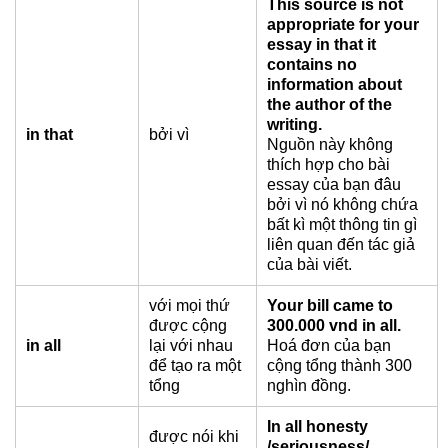
This source is not
appropriate for your
essay in that it
contains no
information about
the author of the
writing.
in that
bởi vì
Nguồn này không
thích hợp cho bài
essay của bạn đâu
bởi vì nó không chứa
bất kì một thông tin gì
liên quan đến tác giả
của bài viết.
với mọi thứ
Your bill came to
được cộng
300.000 vnd in all.
in all
lại với nhau
Hoá đơn của bạn
để tạo ra một
cộng tổng thành 300
tổng
nghìn đồng.
In all honesty
được nói khi
/seriousness/