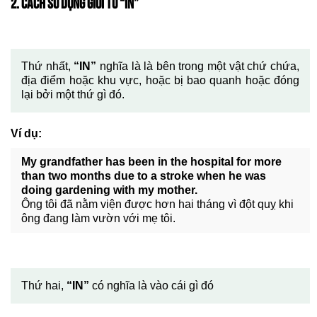
2. CÁCH SỬ DỤNG GIỚI TỪ “IN”
Thứ nhất,
“IN”
nghĩa là là bên trong một vật chứ chứa,
địa điểm hoặc khu vực, hoặc bị bao quanh hoặc đóng
lại bởi một thứ gì đó.
Ví dụ:
My grandfather has been in the hospital for more
than two months due to a stroke when he was
doing gardening with my mother.
Ông tôi đã nằm viện được hơn hai tháng vì đột quỵ khi
ông đang làm vườn với mẹ tôi.
Thứ hai,
“IN”
có nghĩa là vào cái gì đó