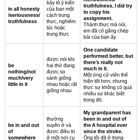
bày tỏ ý kiến
truthfulness, I did try
in all honesty
của bạn một
to copy his
/seriousness/
cách trung
assignment.
truthfulness
thực, nghiêm
Thành thực mà nói,
túc hoặc
em đã cố gắng chép
trung thực
bài của bạn ấy.
One candidate
performed better, but
được nói khi
there’s really not
be
hai thứ đang
much in it.
nothing/not
được so
Một ứng cử viên thể
much/very
sánh giống
hiện tốt hơn, nhưng
little in it
nhau hoặc rất
thực sự không có quá
giống nhau
nhiều sự khác biệt
trong đó.
My grandparent has
thường
been in and out of
be in and out
xuyên ở và
the A hospital ever
of
được điều trị
since the stroke.
somewhere
ở một nơi cụ
Ông tôi đã ở trong