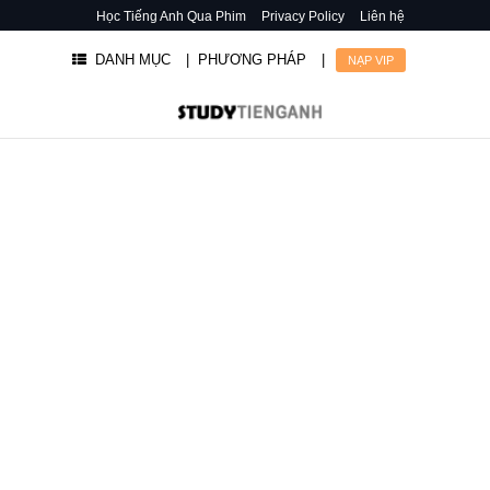
Học Tiếng Anh Qua Phim
Privacy Policy
Liên hệ
DANH MỤC
| PHƯƠNG PHÁP
|
NẠP VIP