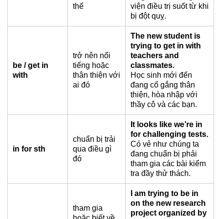
thể
viện điều trị suốt từ khi
bị đột quỵ.
The new student is
trying to get in with
trở nên nổi
teachers and
be / get in
tiếng hoặc
classmates.
with
thân thiện với
Học sinh mới đến
ai đó
đang cố gắng thân
thiện, hòa nhập với
thầy cô và các bạn.
It looks like we’re in
for challenging tests.
chuẩn bị trải
Có vẻ như chúng ta
in for sth
qua điều gì
đang chuẩn bị phải
đó
tham gia các bài kiểm
tra đầy thử thách.
I am trying to be in
on the new research
tham gia
project organized by
hoặc biết về