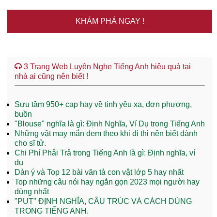
KHÁM PHÁ NGAY !
3 Trang Web Luyện Nghe Tiếng Anh hiệu quả tại
nhà ai cũng nên biết !
Sưu tầm 950+ cap hay về tình yêu xa, đơn phương,
buồn
"Blouse" nghĩa là gì: Định Nghĩa, Ví Dụ trong Tiếng Anh
Những vật may mắn đem theo khi đi thi nên biết dành
cho sĩ tử.
Chi Phí Phải Trả trong Tiếng Anh là gì: Định nghĩa, ví
dụ
Dàn ý và Top 12 bài văn tả con vật lớp 5 hay nhất
Top những câu nói hay ngắn gọn 2023 mọi người hay
dùng nhất
"PUT" ĐỊNH NGHĨA, CẤU TRÚC VÀ CÁCH DÙNG
TRONG TIẾNG ANH.