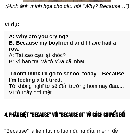
(Hình ảnh minh họa cho câu hỏi “Why? Because…”)
Ví dụ:
A: Why are you crying?
B: Because my boyfriend and I have had a
row.
A: Tại sao cậu lại khóc?
B:
Vì bạn trai và tớ vừa cãi nhau.
I don't think I'll go to school today... Because
I'm feeling a bit tired.
Tớ không nghĩ tớ sẽ đến trường hôm nay đâu....
Vì tớ thấy hơi mệt.
4. PHÂN BIỆT “BECAUSE” VỚI “BECAUSE OF” VÀ CÁCH CHUYỂN ĐỔI
“Because” là liên từ, nó luôn đứng đầu mệnh đề