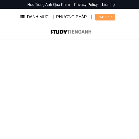
Học Tiếng Anh Qua Phim
Privacy Policy
Liên hệ
DANH MỤC
| PHƯƠNG PHÁP
|
NẠP VIP