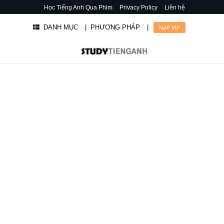
Học Tiếng Anh Qua Phim
Privacy Policy
Liên hệ
DANH MỤC
| PHƯƠNG PHÁP
|
NẠP VIP