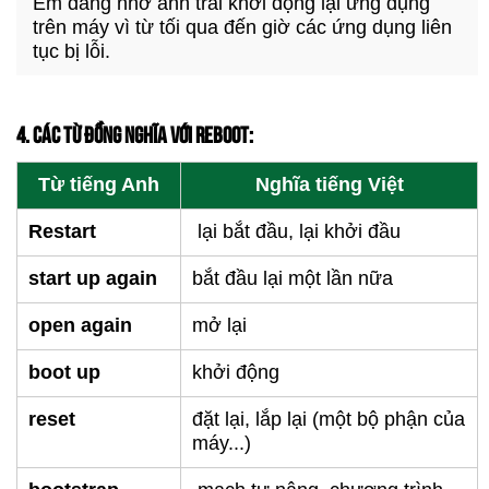
Em đang nhờ anh trai khởi động lại ứng dụng
trên máy vì từ tối qua đến giờ các ứng dụng liên
tục bị lỗi.
4. CÁC TỪ ĐỒNG NGHĨA VỚI REBOOT:
Từ tiếng Anh
Nghĩa tiếng Việt
Restart
lại bắt đầu, lại khởi đầu
start up again
bắt đầu lại một lần nữa
open again
mở lại
boot up
khởi động
reset
đặt lại, lắp lại (một bộ phận của
máy...)