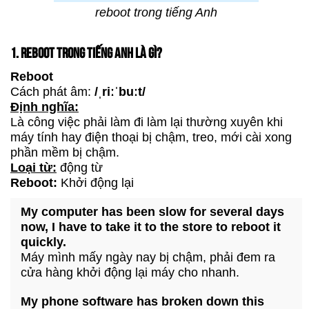
reboot trong tiếng Anh
1. REBOOT TRONG TIẾNG ANH LÀ GÌ?
Reboot
Cách phát âm:
/ˌriːˈbuːt/
Định nghĩa:
Là công việc phải làm đi làm lại thường xuyên khi
máy tính hay điện thoại bị chậm, treo, mới cài xong
phần mềm bị chậm.
Loại từ:
động từ
Reboot:
Khởi động lại
My computer has been slow for several days
now, I have to take it to the store to reboot it
quickly.
Máy mình mấy ngày nay bị chậm, phải đem ra
cửa hàng khởi động lại máy cho nhanh.
My phone software has broken down this