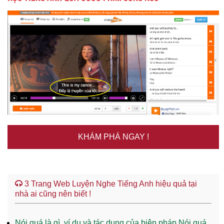
KHÁM PHÁ NGAY !
3 Trang Web Luyện Nghe Tiếng Anh hiệu quả tại
nhà ai cũng nên biết !
Nói quá là gì, ví dụ và tác dụng của biện pháp Nói quá