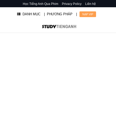
Học Tiếng Anh Qua Phim
Privacy Policy
Liên hệ
DANH MỤC
| PHƯƠNG PHÁP
|
NẠP VIP