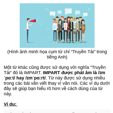
(Hình ảnh minh họa cụm từ chỉ "Truyền Tải" trong
tiếng Anh)
Một từ khác cũng được sử dụng với nghĩa "Truyền
Tải" đó là IMPART.
IMPART được phát âm là /ɪm
ˈpɑːt/ hay /ɪmˈpɑːrt/
. Từ này được sử dụng nhiều
trong các bài văn viết thay vì văn nói. Các ví dụ dưới
đây sẽ giúp bạn hiểu rõ hơn về cách dùng của từ
này.
Ví dụ: