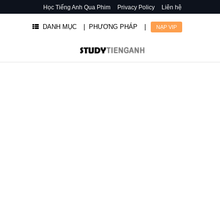
Học Tiếng Anh Qua Phim
Privacy Policy
Liên hệ
DANH MỤC
| PHƯƠNG PHÁP
|
NẠP VIP