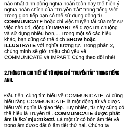
nào nhất định đồng nghĩa hoàn toàn hay thể hiện ý
nghĩa hoàn chỉnh của "Truyền Tải" trong tiếng Việt.
Trong giao tiếp bạn có thể sử dụng động từ
COMMUNICATE
hoặc chỉ việc truyền tải của một sự
việc nào đó, động từ
IMPART
sẽ được ưa chuộng
và sử dụng nhiều hơn,... Trong một số các hiểu
khác, bạn cũng có thể dịch
SHOW hoặc
ILLUSTRATE
với nghĩa tương tự. Trong phần 2,
chúng mình sẽ giới thiệu chủ yếu về
COMMUNICATE và IMPART. Cùng theo dõi nhé!
2.THÔNG TIN CHI TIẾT VỀ TỪ VỰNG CHỈ "TRUYỀN TẢI" TRONG TIẾNG
ANH.
Đầu tiên, cùng tìm hiểu về COMMUNICATE. Ai cũng
hiểu rằng COMMUNICATE là một động từ và được
hiểu với nghĩa là giao tiếp. Tuy nhiên, từ này cũng có
thể hiểu là Truyền tải.
COMMUNICATE được phát
âm là /kəˈmjuːnɪkeɪt/.
Là một từ có bốn âm tiết và
trọng âm được đặt ở âm tiết thứ hai. Chúng ta