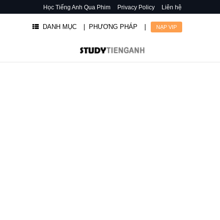
Học Tiếng Anh Qua Phim
Privacy Policy
Liên hệ
DANH MỤC
| PHƯƠNG PHÁP
|
NẠP VIP