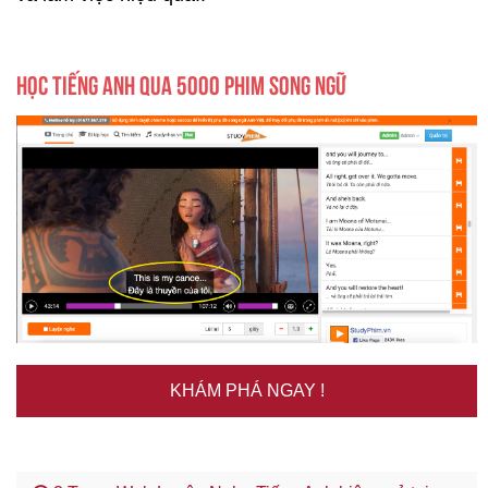
HỌC TIẾNG ANH QUA 5000 PHIM SONG NGỮ
KHÁM PHÁ NGAY !