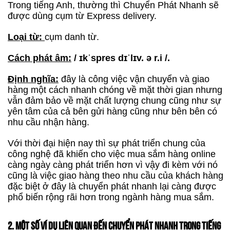
Trong tiếng Anh, thường thì Chuyển Phát Nhanh sẽ
được dùng cụm từ Express delivery.
Loại từ:
cụm danh từ.
Cách phát âm:
/ ɪkˈspres dɪˈlɪv. ə r.i /.
Định nghĩa:
đây là công việc vận chuyển và giao
hàng một cách nhanh chóng về mặt thời gian nhưng
vẫn đảm bảo về mặt chất lượng chung cũng như sự
yên tâm của cả bên gửi hàng cũng như bên bên có
nhu cầu nhận hàng.
Với thời đại hiện nay thì sự phát triển chung của
công nghệ đã khiến cho việc mua sắm hàng online
càng ngày càng phát triển hơn vì vậy đi kèm với nó
cũng là việc giao hàng theo nhu cầu của khách hàng
đặc biệt ở đây là chuyển phát nhanh lại càng được
phổ biến rộng rãi hơn trong ngành hàng mua sắm.
2. MỘT SỐ VÍ DỤ LIÊN QUAN ĐẾN CHUYỂN PHÁT NHANH TRONG TIẾNG