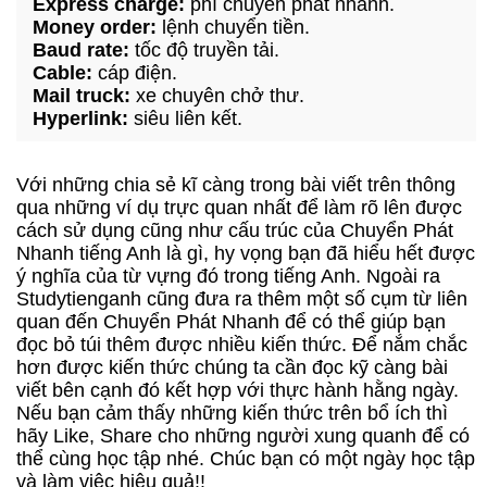
Express charge:
phí chuyển phát nhanh.
Money order:
lệnh chuyển tiền.
Baud rate:
tốc độ truyền tải.
Cable:
cáp điện.
Mail truck:
xe chuyên chở thư.
Hyperlink:
siêu liên kết.
Với những chia sẻ kĩ càng trong bài viết trên thông
qua những ví dụ trực quan nhất để làm rõ lên được
cách sử dụng cũng như cấu trúc của Chuyển Phát
Nhanh tiếng Anh là gì, hy vọng bạn đã hiểu hết được
ý nghĩa của từ vựng đó trong tiếng Anh. Ngoài ra
Studytienganh cũng đưa ra thêm một số cụm từ liên
quan đến Chuyển Phát Nhanh để có thể giúp bạn
đọc bỏ túi thêm được nhiều kiến thức. Để nắm chắc
hơn được kiến thức chúng ta cần đọc kỹ càng bài
viết bên cạnh đó kết hợp với thực hành hằng ngày.
Nếu bạn cảm thấy những kiến thức trên bổ ích thì
hãy Like, Share cho những người xung quanh để có
thể cùng học tập nhé. Chúc bạn có một ngày học tập
và làm việc hiệu quả!!