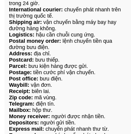
trong 24 giờ.
International courier:
chuyển phát nhanh trên
thị trường quốc tế.
Shipping air:
vận chuyển bằng máy bay hay
đường hàng không.
Logistics:
hậu cần chuỗi cung ứng.
Postal money order:
lệnh chuyển tiền qua
đường bưu điện.
Address:
địa chỉ.
Postcard:
bưu thiếp.
Parcel:
bưu kiện hàng được gửi.
Postage:
tiền cước phí vận chuyển.
Post office:
bưu điện.
Waybill:
vận đơn.
Receipt:
biên lai.
Zip code:
mã vùng.
Telegram:
điện tín.
Mailbox:
hộp thư.
Money receiver:
người được nhận tiền.
Depositors:
người gửi tiền.
Express mail:
chuyển phát nhanh thư từ.