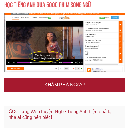
HỌC TIẾNG ANH QUA 5000 PHIM SONG NGỮ
KHÁM PHÁ NGAY !
3 Trang Web Luyện Nghe Tiếng Anh hiệu quả tại
nhà ai cũng nên biết !