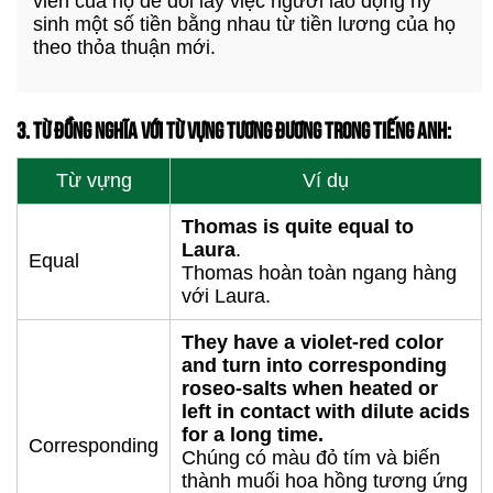
viên của họ để đổi lấy việc người lao động hy
sinh một số tiền bằng nhau từ tiền lương của họ
theo thỏa thuận mới.
3. TỪ ĐỒNG NGHĨA VỚI TỪ VỰNG TƯƠNG ĐƯƠNG TRONG TIẾNG ANH:
Từ vựng
Ví dụ
Thomas is quite equal to
Laura
.
Equal
Thomas hoàn toàn ngang hàng
với Laura.
They have a violet-red color
and turn into corresponding
roseo-salts when heated or
left in contact with dilute acids
for a long time.
Corresponding
Chúng có màu đỏ tím và biến
thành muối hoa hồng tương ứng