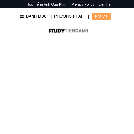
Học Tiếng Anh Qua Phim
Privacy Policy
Liên hệ
DANH MỤC
| PHƯƠNG PHÁP
|
NẠP VIP