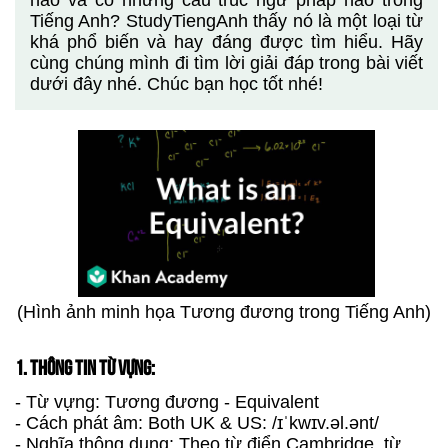
nào và có những cấu trúc ngữ pháp nào trong
Tiếng Anh? StudyTiengAnh thấy nó là một loại từ
khá phổ biến và hay đáng được tìm hiểu. Hãy
cùng chúng mình đi tìm lời giải đáp trong bài viết
dưới đây nhé. Chúc bạn học tốt nhé!
(Hình ảnh minh họa Tương đương trong Tiếng Anh)
1. THÔNG TIN TỪ VỰNG:
- Từ vựng: Tương đương - Equivalent
- Cách phát âm: Both UK & US: /ɪˈkwɪv.əl.ənt/
- Nghĩa thông dụng: Theo từ điển Cambridge, từ