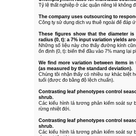
Tỷ lệ thất nghiệp ở các quận riêng lẻ không 
The company uses outsourcing to respond
Công ty sử dụng dịch vụ thuê ngoài để đáp 
These figures show that the diameter is 
radius (0, t): a 7% input variation yields 
Những số liệu này cho thấy đường kính cũ
ổn định (0, t): biến thể đầu vào 7% mang lại
We find more variation between items in t
(as measured by the standard deviation).
Chúng tôi nhận thấy có nhiều sự khác biệt h
tuổi (được đo bằng độ lệch chuẩn).
Contrasting leaf phenotypes control seasona
shrub.
Các kiểu hình lá tương phản kiểm soát sự 
rừng nhiệt đới.
Contrasting leaf phenotypes control seasona
shrub.
Các kiểu hình lá tương phản kiểm soát sự 