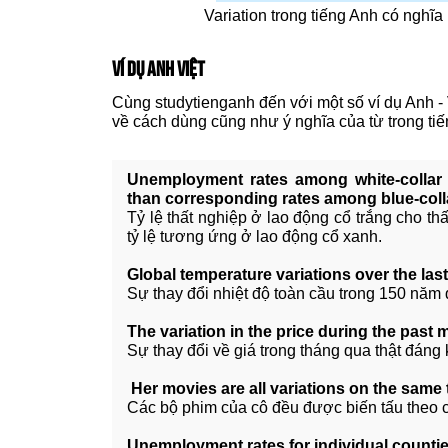
Variation trong tiếng Anh có nghĩa 
VÍ DỤ ANH VIỆT
Cùng studytienganh đến với một số ví dụ Anh - V
về cách dùng cũng như ý nghĩa của từ trong ti
Unemployment rates among white-collar 
than corresponding rates among blue-coll
Tỷ lệ thất nghiệp ở lao động cổ trắng cho th
tỷ lệ tương ứng ở lao động cổ xanh.
Global temperature variations over the las
Sự thay đổi nhiệt độ toàn cầu trong 150 năm
The variation in the price during the past m
Sự thay đổi về giá trong tháng qua thật đáng 
Her movies are all variations on the same
Các bộ phim của cô đều được biến tấu theo 
Unemployment rates for individual counties