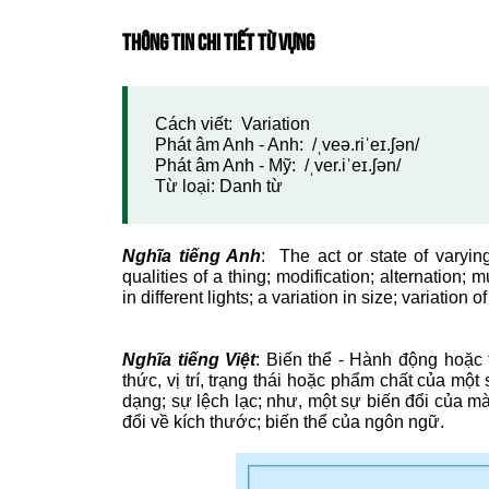
THÔNG TIN CHI TIẾT TỪ VỰNG
Cách viết: Variation
Phát âm Anh - Anh: /ˌveə.riˈeɪ.ʃən/
Phát âm Anh - Mỹ: /ˌver.iˈeɪ.ʃən/
Từ loại: Danh từ
Nghĩa tiếng Anh
: The act or state of varying
qualities of a thing; modification; alternation; mu
in different lights; a variation in size; variation 
Nghĩa tiếng Việt
: Biến thể - Hành động hoặc 
thức, vị trí, trạng thái hoặc phẩm chất của một
dạng; sự lệch lạc; như, một sự biến đổi của m
đổi về kích thước; biến thể của ngôn ngữ.