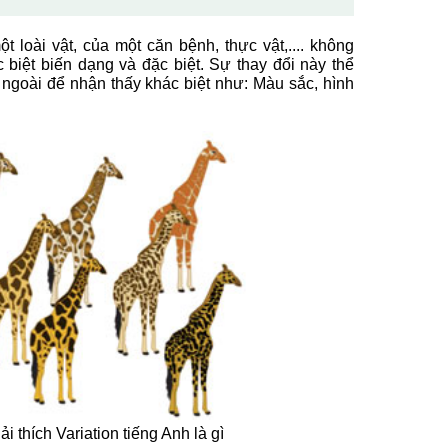
ột loài vật, của một căn bệnh, thực vật,.... không
biệt biến dạng và đặc biệt. Sự thay đổi này thể
n ngoài để nhận thấy khác biệt như: Màu sắc, hình
i thích Variation tiếng Anh là gì