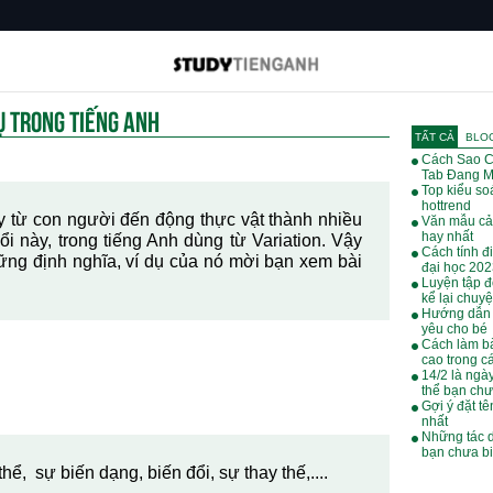
DỤ TRONG TIẾNG ANH
TẤT CẢ
BLO
Cách Sao C
Tab Đang M
Top kiểu soá
hottrend
 từ con người đến động thực vật thành nhiều
Văn mẫu cả
hay nhất
i này, trong tiếng Anh dùng từ Variation. Vậy
Cách tính đ
hững định nghĩa, ví dụ của nó mời bạn xem bài
đại học 20
Luyện tập đ
kể lại chuy
Hướng dẫn 
yêu cho bé
Cách làm bà
cao trong cá
14/2 là ngà
thể bạn chư
Gợi ý đặt tê
nhất
Những tác 
bạn chưa bi
hể, sự biến dạng, biến đổi, sự thay thế,....