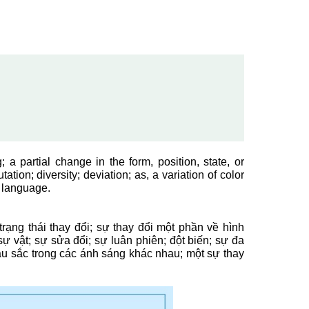
; a partial change in the form, position, state, or
tation; diversity; deviation; as, a variation of color
of language.
trạng thái thay đổi; sự thay đổi một phần về hình
 sự vật; sự sửa đổi; sự luân phiên; đột biến; sự đa
àu sắc trong các ánh sáng khác nhau; một sự thay