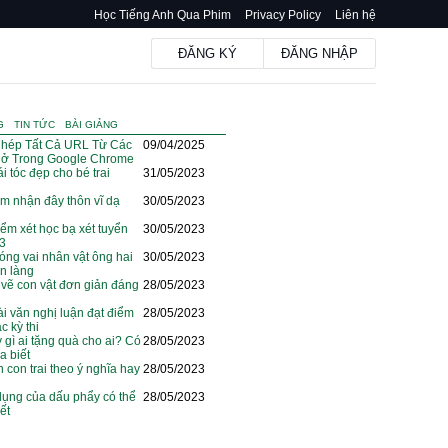
Học Tiếng Anh Qua Phim
Privacy Policy
Liên hệ
ĐĂNG KÝ
ĐĂNG NHẬP
G
TIN TỨC
BÀI GIẢNG
hép Tất Cả URL Từ Các
09/04/2025
ở Trong Google Chrome
i tóc đẹp cho bé trai
31/05/2023
m nhận đây thôn vĩ dạ
30/05/2023
iểm xét học bạ xét tuyển
30/05/2023
23
óng vai nhân vật ông hai
30/05/2023
ện làng
vẽ con vật đơn giản đáng
28/05/2023
i văn nghị luận đạt điểm
28/05/2023
c kỳ thi
y gì ai tặng quà cho ai? Có
28/05/2023
a biết
n con trai theo ý nghĩa hay
28/05/2023
dụng của dấu phẩy có thể
28/05/2023
ết