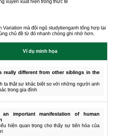
ng xuyên xuất hiện trong thực tế
 Variation mà đội ngũ studytienganh tổng hợp lại
cùng chủ đề từ đó nhanh chóng ghi nhớ hơn.
Ví dụ minh họa
 really different from other siblings in the
h ta thật sự khác biệt so với những người anh
hác trong gia đình
 an important manifestation of human
n
iểu hiện quan trọng cho thấy sự tiến hóa của
ời