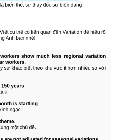
là biến thể, sự thay đổi, sự biến dạng
iệt cụ thể có liên quan đến Variation để hiểu rõ
ếng Anh bạn nhé!
workers show much less regional variation
ar workers.
ấy sự khác biệt theo khu vực ít hơn nhiều so với
t 150 years
 qua
onth is startling.
kinh ngạc.
 theme.
cùng một chủ đề.
 are not adjusted for seasonal variations.