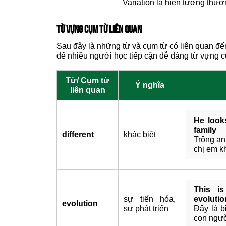
Variation là hiện tượng thườ
TỪ VỰNG CỤM TỪ LIÊN QUAN
Sau đây là những từ và cụm từ có liên quan đến
để nhiều người học tiếp cận dễ dàng từ vựng 
Từ/ Cụm từ
Ý nghĩa
liên quan
He looks
family
different
khác biệt
Trông an
chị em k
This is
sự tiến hóa,
evolutio
evolution
sự phát triển
Đây là b
con ngư