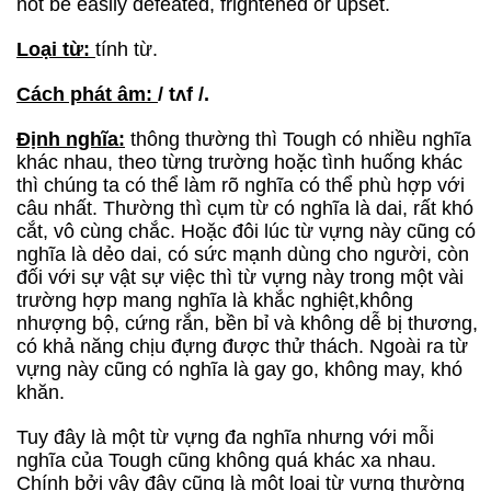
not be easily defeated, frightened or upset.
Loại từ:
tính từ.
Cách phát âm:
/ tʌf /.
Định nghĩa:
thông thường thì Tough có nhiều nghĩa
khác nhau, theo từng trường hoặc tình huống khác
thì chúng ta có thể làm rõ nghĩa có thể phù hợp với
câu nhất. Thường thì cụm từ có nghĩa là dai, rất khó
cắt, vô cùng chắc. Hoặc đôi lúc từ vựng này cũng có
nghĩa là dẻo dai, có sức mạnh dùng cho người, còn
đối với sự vật sự việc thì từ vựng này trong một vài
trường hợp mang nghĩa là khắc nghiệt,không
nhượng bộ, cứng rắn, bền bỉ và không dễ bị thương,
có khả năng chịu đựng được thử thách. Ngoài ra từ
vựng này cũng có nghĩa là gay go, không may, khó
khăn.
Tuy đây là một từ vựng đa nghĩa nhưng với mỗi
nghĩa của Tough cũng không quá khác xa nhau.
Chính bởi vậy đây cũng là một loại từ vựng thường