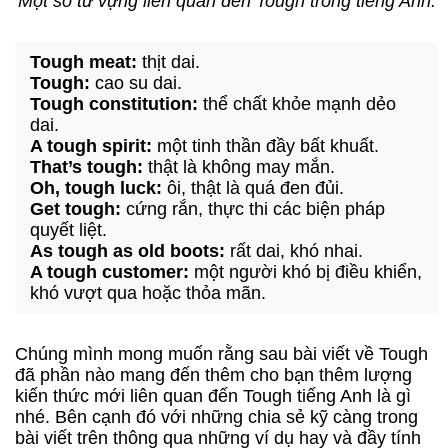
Một số từ vựng liên quan đến Tough trong tiếng Anh.
Tough meat:
thịt dai.
Tough:
cao su dai.
Tough constitution:
thể chất khỏe mạnh dẻo
dai.
A tough spirit:
một tinh thần đầy bất khuất.
That’s tough:
thật là không may mắn.
Oh, tough luck:
ôi, thật là quá đen đủi.
Get tough:
cứng rắn, thực thi các biện pháp
quyết liệt.
As tough as old boots:
rất dai, khó nhai.
A tough customer:
một người khó bị điều khiển,
khó vượt qua hoặc thỏa mãn.
Chúng mình mong muốn rằng sau bài viết về Tough
đã phần nào mang đến thêm cho bạn thêm lượng
kiến thức mới liên quan đến Tough tiếng Anh là gì
nhé. Bên cạnh đó với những chia sẻ kỹ càng trong
bài viết trên thông qua những ví dụ hay và đầy tính