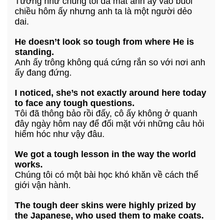
Tưởng như chúng tôi đã mất anh ấy vào buổi
chiều hôm ấy nhưng anh ta là một người dẻo
dai.
He doesn’t look so tough from where He is
standing.
Anh ấy trông không quá cứng rắn so với nơi anh
ấy đang đứng.
I noticed, she’s not exactly around here today
to face any tough questions.
Tôi đã thông bảo rồi đấy, cô ấy không ở quanh
đây ngày hôm nay để đối mặt với những câu hỏi
hiểm hóc như vậy đâu.
We got a tough lesson in the way the world
works.
Chúng tôi có một bài học khó khăn về cách thế
giới vận hành.
The tough deer skins were highly prized by
the Japanese, who used them to make coats.