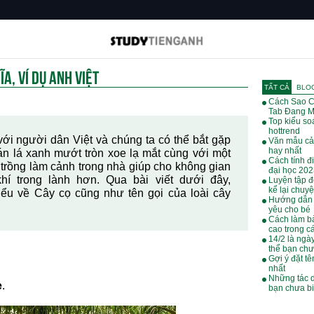
ĨA, VÍ DỤ ANH VIỆT
TẤT CẢ
BLO
Cách Sao C
Tab Đang M
Top kiểu soá
hottrend
 với người dân Việt và chúng ta có thể bắt gặp
Văn mẫu cả
hay nhất
án lá xanh mướt tròn xoe lạ mắt cùng với một
Cách tính đ
 trồng làm cảnh trong nhà giúp cho không gian
đại học 20
í trong lành hơn. Qua bài viết dưới đây,
Luyện tập đ
kể lại chuy
iểu về Cây cọ cũng như tên gọi của loài cây
Hướng dẫn 
yêu cho bé
Cách làm bà
cao trong cá
14/2 là ngà
thể bạn chư
Gợi ý đặt tê
nhất
Những tác 
e
.
bạn chưa bi