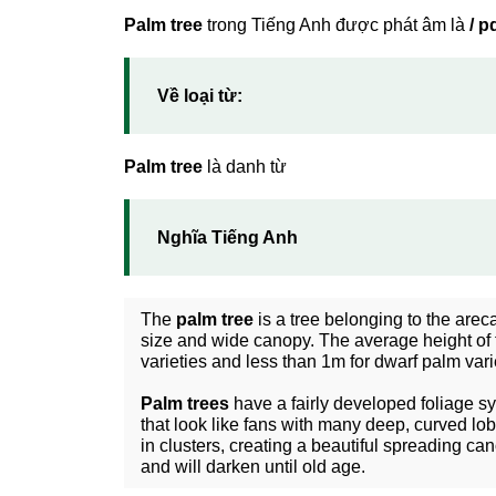
Palm tree
trong Tiếng Anh được phát âm là
/ p
Về loại từ:
Palm tree
là danh từ
Nghĩa Tiếng Anh
The
palm tree
is a tree belonging to the ar
size and wide canopy. The average height of
varieties and less than 1m for dwarf palm vari
Palm trees
have a fairly developed foliage sy
that look like fans with many deep, curved lo
in clusters, creating a beautiful spreading c
and will darken until old age.