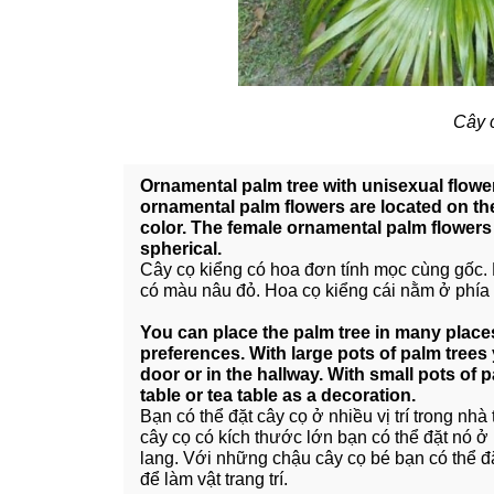
Cây 
Ornamental palm tree with unisexual flow
ornamental palm flowers are located on the
color. The female ornamental palm flowers 
spherical.
Cây cọ kiểng có hoa đơn tính mọc cùng gốc. H
có màu nâu đỏ. Hoa cọ kiểng cái nằm ở phía
You can place the palm tree in many plac
preferences. With large pots of palm trees 
door or in the hallway. With small pots of 
table or tea table as a decoration.
Bạn có thể đặt cây cọ ở nhiều vị trí trong nh
cây cọ có kích thước lớn bạn có thể đặt nó 
lang. Với những chậu cây cọ bé bạn có thể đặ
để làm vật trang trí.