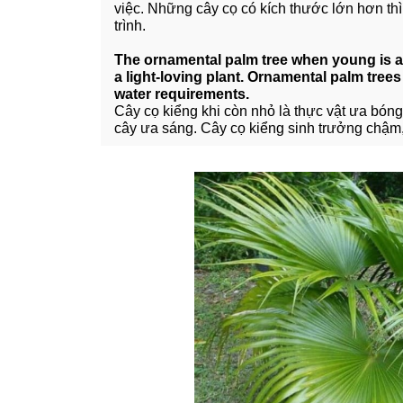
việc. Những cây cọ có kích thước lớn hơn th
trình.
The ornamental palm tree when young is a s
a light-loving plant. Ornamental palm tree
water requirements.
Cây cọ kiểng khi còn nhỏ là thực vật ưa bóng 
cây ưa sáng. Cây cọ kiểng sinh trưởng chậm,