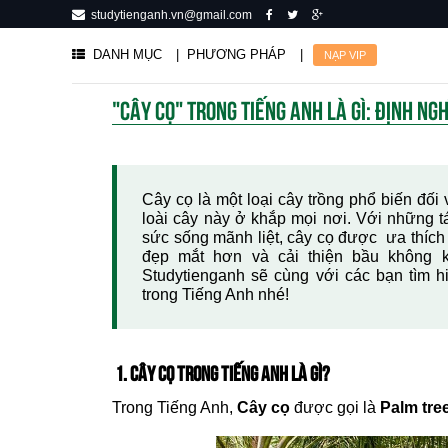
studytienganh.vn@gmail.com
DANH MỤC
| PHƯƠNG PHÁP
|
NẠP VIP
"CÂY CỌ" TRONG TIẾNG ANH LÀ GÌ: ĐỊNH NGH
Cây cọ là một loại cây trồng phổ biến đối
loài cây này ở khắp mọi nơi. Với những t
sức sống mãnh liệt, cây cọ được ưa thích
đẹp mắt hơn và cải thiện bầu không kh
Studytienganh sẽ cùng với các bạn tìm h
trong Tiếng Anh nhé!
1. CÂY CỌ TRONG TIẾNG ANH LÀ GÌ?
Trong Tiếng Anh,
Cây cọ
được gọi là
Palm tre