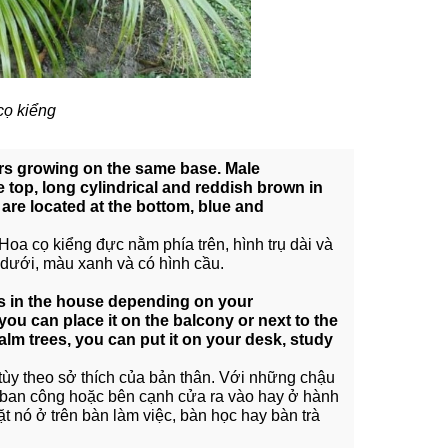
cọ kiểng
ers growing on the same base. Male
 top, long cylindrical and reddish brown in
are located at the bottom, blue and
oa cọ kiểng đực nằm phía trên, hình trụ dài và
 dưới, màu xanh và có hình cầu.
es in the house depending on your
you can place it on the balcony or next to the
palm trees, you can put it on your desk, study
à tùy theo sở thích của bản thân. Với những chậu
ở ban công hoặc bên cạnh cửa ra vào hay ở hành
t nó ở trên bàn làm việc, bàn học hay bàn trà