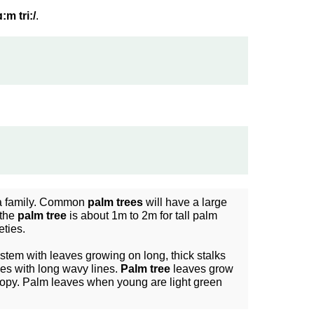
ɑ:m tri:/
.
eca family. Common
palm trees
will have a large
 the
palm tree
is about 1m to 2m for tall palm
eties.
stem with leaves growing on long, thick stalks
bes with long wavy lines.
Palm tree
leaves grow
anopy. Palm leaves when young are light green