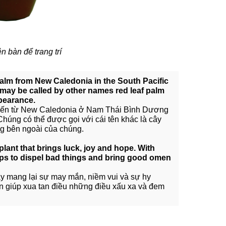
n bàn để trang trí
palm from New Caledonia in the South Pacific
 may be called by other names red leaf palm
ppearance.
ỡ đến từ New Caledonia ở Nam Thái Bình Dương
 Chúng có thể được gọi với cái tên khác là cây
ng bên ngoài của chúng.
 plant that brings luck, joy and hope. With
helps to dispel bad things and bring good omen
ây mang lại sự may mắn, niềm vui và sự hy
lớn giúp xua tan điều những điều xấu xa và đem