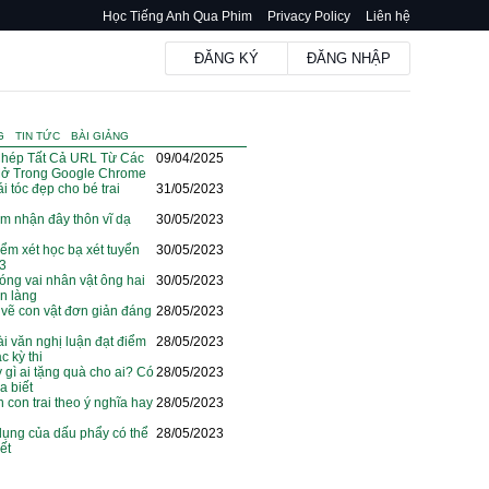
Học Tiếng Anh Qua Phim
Privacy Policy
Liên hệ
ĐĂNG KÝ
ĐĂNG NHẬP
G
TIN TỨC
BÀI GIẢNG
hép Tất Cả URL Từ Các
09/04/2025
ở Trong Google Chrome
i tóc đẹp cho bé trai
31/05/2023
m nhận đây thôn vĩ dạ
30/05/2023
iểm xét học bạ xét tuyển
30/05/2023
23
óng vai nhân vật ông hai
30/05/2023
ện làng
vẽ con vật đơn giản đáng
28/05/2023
i văn nghị luận đạt điểm
28/05/2023
c kỳ thi
y gì ai tặng quà cho ai? Có
28/05/2023
a biết
n con trai theo ý nghĩa hay
28/05/2023
dụng của dấu phẩy có thể
28/05/2023
ết