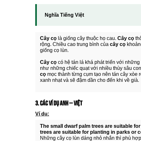
Nghĩa Tiếng Việt
Cây cọ
là giống cây thuộc họ cau.
Cây cọ
th
rộng. Chiều cao trung bình của
cây cọ
khoảng
giống cọ lùn.
Cây cọ
có hệ tán lá khá phát triển với những
như những chiếc quạt với nhiều thùy sâu co
cọ
mọc thành từng cụm tạo nên tán cây xòe r
xanh nhạt và sẽ đậm dần cho đến khi về già.
3. CÁC VÍ DỤ ANH – VIỆT
Ví dụ:
The small dwarf palm trees are suitable for
trees are suitable for planting in parks or 
Những cây cọ lùn dáng nhỏ nhắn thì phù hợp 