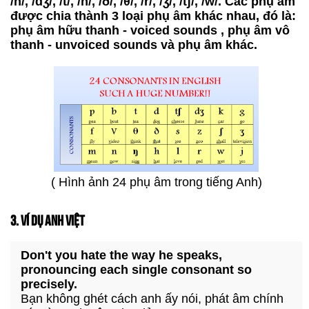
/n/, /dʒ/, /t/, /h/, /ð/, /θ/, /r/, /ʒ/, /tʃ/, /w/. Các phụ âm
được chia thành 3 loại phụ âm khác nhau, đó là:
phụ âm hữu thanh - voiced sounds , phụ âm vô
thanh - unvoiced sounds và phụ âm khác.
( Hình ảnh 24 phụ âm trong tiếng Anh)
3. VÍ DỤ ANH VIỆT
Don't you hate the way he speaks,
pronouncing each single consonant so
precisely.
Bạn không ghét cách anh ấy nói, phát âm chính