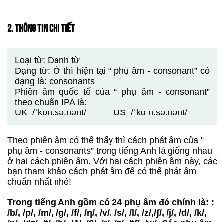
2. THÔNG TIN CHI TIẾT
Loại từ: Danh từ
Dạng từ: Ở thì hiện tại “ phụ âm - consonant” có
dạng là: consonants
Phiên âm quốc tế của “ phụ âm - consonant”
theo chuẩn IPA là:
UK /ˈkɒn.sə.nənt/ US /ˈkɑːn.sə.nənt/
Theo phiên âm có thể thấy thì cách phát âm của “
phụ âm - consonants” trong tiếng Anh là giống nhau
ở hai cách phiên âm. Với hai cách phiên âm này, các
bạn tham khảo cách phát âm để có thể phát âm
chuẩn nhất nhé!
Trong tiếng Anh gồm có 24 phụ âm đó chính là: :
/b/, /p/, /m/, /g/, /f/, /η/, /v/, /s/, /l/, /z/,/ʃ/, /j/, /d/, /k/,