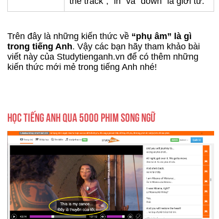
the track", "in" và "down" là giới từ.
Trên đây là những kiến thức về
“phụ âm” là gì
trong tiếng Anh
. Vậy các bạn hãy tham khảo bài
viết này của Studytienganh.vn để có thêm những
kiến thức mới mẻ trong tiếng Anh nhé!
HỌC TIẾNG ANH QUA 5000 PHIM SONG NGỮ