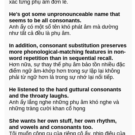
xác từng phụ âm đơn lẻ.
He's got some unpronounceable name that
seems to be all consonants.
Anh ấy có một số tên khó phát âm mà dường
như tất cả đều là phụ âm.
In addition, consonant substitution preserves
more phonological-matching features in non-
word repetition than in sequential recall.
Hơn nữa, sự thay thế phụ âm bảo tồn nhiều đặc
điểm ngữ âm-khớp hơn trong sự lặp lại không
phải từ ngữ hơn là trong sự nhớ lại nối tiếp.
He listened to the hard guttural consonants
and the throaty laughs.
Anh ấy lắng nghe những phụ âm khó nghe và
những tràng cười khan cổ họng
She wants her own stuff, her own rhythm,
and vowels and consonants too.
Tôi muốn công cụ của riêng cô ấy, nhịp điệu của