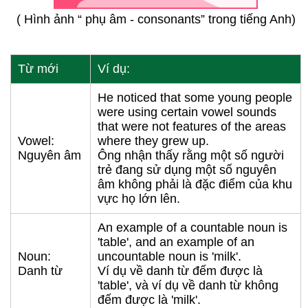
( Hình ảnh “ phụ âm - consonants” trong tiếng Anh)
Từ mới
Ví dụ:
He noticed that some young people
were using certain vowel sounds
that were not features of the areas
Vowel:
where they grew up.
Nguyên âm
Ông nhận thấy rằng một số người
trẻ đang sử dụng một số nguyên
âm không phải là đặc điểm của khu
vực họ lớn lên.
An example of a countable noun is
'table', and an example of an
Noun:
uncountable noun is 'milk'.
Danh từ
Ví dụ về danh từ đếm được là
'table', và ví dụ về danh từ không
đếm được là 'milk'.