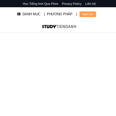
Học Tiếng Anh Qua Phim
Privacy Policy
Liên hệ
DANH MỤC
| PHƯƠNG PHÁP
|
NẠP VIP