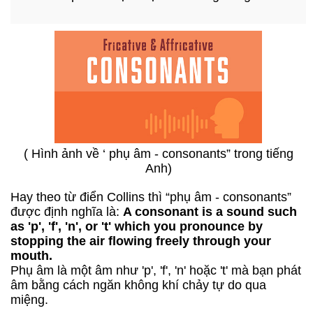
( Hình ảnh về ‘ phụ âm - consonants” trong tiếng
Anh)
Hay theo từ điển Collins thì “phụ âm - consonants”
được định nghĩa là:
A consonant is a sound such
as 'p', 'f', 'n', or 't' which you pronounce by
stopping the air flowing freely through your
mouth.
Phụ âm là một âm như 'p', 'f', 'n' hoặc 't' mà bạn phát
âm bằng cách ngăn không khí chảy tự do qua
miệng.