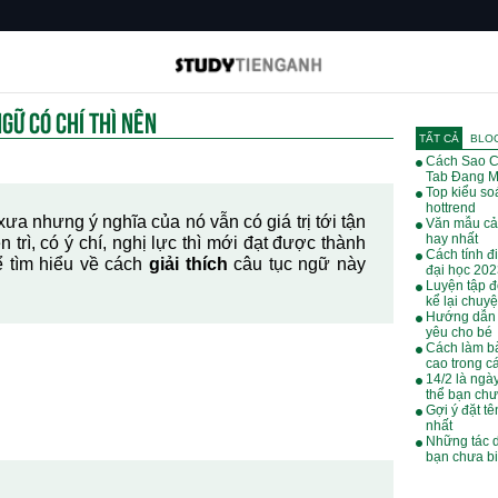
NGỮ CÓ CHÍ THÌ NÊN
TẤT CẢ
BLO
Cách Sao C
Tab Đang M
Top kiểu soá
hottrend
xưa nhưng ý nghĩa của nó vẫn có giá trị tới tận
Văn mẫu cả
hay nhất
 trì, có ý chí, nghị lực thì mới đạt được thành
Cách tính đ
ể tìm hiểu về cách
giải thích
câu tục ngữ này
đại học 20
Luyện tập đ
kể lại chuy
Hướng dẫn 
yêu cho bé
Cách làm bà
cao trong cá
14/2 là ngà
thể bạn chư
Gợi ý đặt tê
nhất
Những tác 
bạn chưa bi