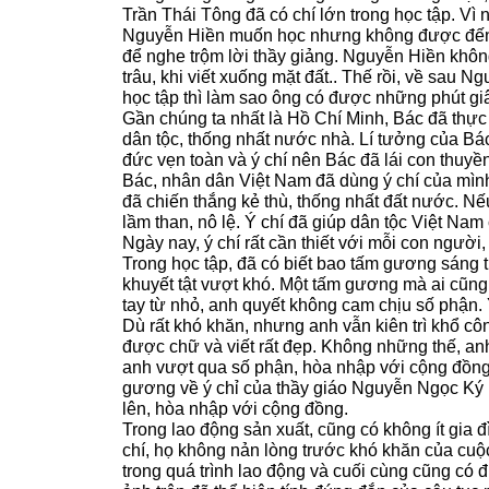
Trần Thái Tông đã có chí lớn trong học tập. Vì
Nguyễn Hiền muốn học nhưng không được đến t
để nghe trộm lời thầy giảng. Nguyễn Hiền không
trâu, khi viết xuống mặt đất.. Thế rồi, về sau
học tập thì làm sao ông có được những phút g
Gần chúng ta nhất là Hồ Chí Minh, Bác đã thực
dân tộc, thống nhất nước nhà. Lí tưởng của Bác
đức vẹn toàn và ý chí nên Bác đã lái con thu
Bác, nhân dân Việt Nam đã dùng ý chí của mình
đã chiến thắng kẻ thù, thống nhất đất nước. Nế
lầm than, nô lệ. Ý chí đã giúp dân tộc Việt Nam 
Ngày nay, ý chí rất cần thiết với mỗi con người
Trong học tập, đã có biết bao tấm gương sáng 
khuyết tật vượt khó. Một tấm gương mà ai cũng 
tay từ nhỏ, anh quyết không cam chịu số phận. Ý
Dù rất khó khăn, nhưng anh vẫn kiên trì khổ côn
được chữ và viết rất đẹp. Không những thế, anh 
anh vượt qua số phận, hòa nhập với cộng đồng 
gương về ý chỉ của thầy giáo Nguyễn Ngọc Ký 
lên, hòa nhập với cộng đồng.
Trong lao động sản xuất, cũng có không ít gia 
chí, họ không nản lòng trước khó khăn của cuộc
trong quá trình lao động và cuối cùng cũng c