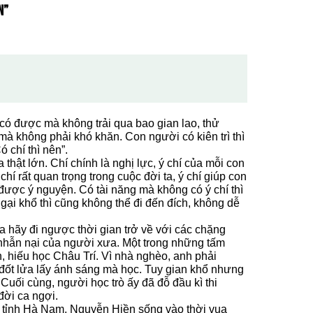
N”
có được mà không trải qua bao gian lao, thử
à không phải khó khăn. Con người có kiên trì thì
 chí thì nên”.
ật lớn. Chí chính là nghị lực, ý chí của mỗi con
hí rất quan trọng trong cuộc đời ta, ý chí giúp con
được ý nguyện. Có tài năng mà không có ý chí thì
gại khổ thì cũng không thể đi đến đích, không dễ
a hãy đi ngược thời gian trở về với các chặng
ì nhẫn nại của người xưa. Một trong những tấm
, hiếu học Châu Trí. Vì nhà nghèo, anh phải
đốt lửa lấy ánh sáng mà học. Tuy gian khổ nhưng
Cuối cùng, người học trò ấy đã đỗ đầu kì thi
đời ca ngợi.
tỉnh Hà Nam, Nguyễn Hiền sống vào thời vua