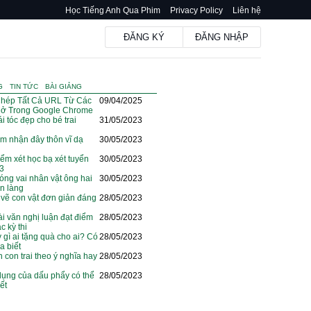
Học Tiếng Anh Qua Phim
Privacy Policy
Liên hệ
ĐĂNG KÝ
ĐĂNG NHẬP
G
TIN TỨC
BÀI GIẢNG
hép Tất Cả URL Từ Các
09/04/2025
ở Trong Google Chrome
i tóc đẹp cho bé trai
31/05/2023
m nhận đây thôn vĩ dạ
30/05/2023
iểm xét học bạ xét tuyển
30/05/2023
23
óng vai nhân vật ông hai
30/05/2023
ện làng
vẽ con vật đơn giản đáng
28/05/2023
i văn nghị luận đạt điểm
28/05/2023
c kỳ thi
y gì ai tặng quà cho ai? Có
28/05/2023
a biết
n con trai theo ý nghĩa hay
28/05/2023
dụng của dấu phẩy có thể
28/05/2023
ết