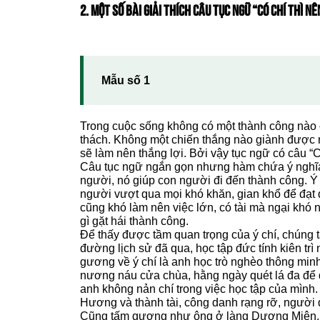
2. MỘT SỐ BÀI GIẢI THÍCH CÂU TỤC NGỮ “CÓ CHÍ THÌ NÊ
Mẫu số 1
Trong cuộc sống không có một thành công nào 
thách. Không một chiến thắng nào giành được m
sẽ làm nên thắng lợi. Bởi vậy tục ngữ có câu “Có
Câu tục ngữ ngắn gọn nhưng hàm chứa ý nghĩa th
người, nó giúp con người đi đến thành công. Ý c
người vượt qua mọi khó khăn, gian khổ để đạt 
cũng khó làm nên việc lớn, có tài mà ngại khó n
gì gặt hái thành công.
Để thấy được tầm quan trọng của ý chí, chúng t
đường lịch sử đã qua, học tập đức tính kiên tr
gương về ý chí là anh học trò nghèo thông minh
nương náu cửa chùa, hằng ngày quét lá đa để 
anh không nản chí trong việc học tập của mình. 
Hương và thành tài, công danh rạng rỡ, người 
Cũng tấm gương như ông ở làng Dương Miện, 