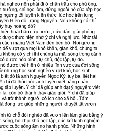
 nhà nghèo nên phải đi ở chăn trâu cho phú ông,
rường, chỉ học lỏm, đứng ngoài hè của lớp học
 ngừng tôi luyện kiến thức, lúc học trên lưng
 Nguyễn Hiền đỗ Trạng Nguyên. Nếu không có chí
iây huy hoàng đó?
 hiện hoài bão cứu nước, cứu dân, giải phóng
 được thực hiện nhờ ý chí và nghị lực. Nhờ tài
yền cách mạng Việt Nam đến bến bờ. Noi gương
 để vượt qua mọi khó khăn, gian khổ, chúng ta
u không có ý chí thì chúng ta mãi sống trong cảnh
có được hòa bình, tự chủ, độc lập, tự do.
, nó được thể hiện ở nhiều lĩnh vực của đời sống.
từ những học sinh nghèo vượt khó, học sinh
biết đó là anh Nguyễn Ngọc Ký, tuy bại liệt hai
 chí đã thôi thúc anh luyện viết bằng chân.
g tập luyện. Ý chí đã giúp anh đạt ý nguyện: viết
lại còn trở thành thầy giáo giỏi. Ý chí đã giúp
và trở thành người có ích cho xã hội. Tấm
là động lực giúp những người khuyết tật vươn
đình từ chỗ đói nghèo đã vươn lên làm giàu bằng ý
 sống, họ chịu khó học tập, đúc kết kinh nghiệm
ó được cuộc sống ấm no hạnh phúc. Những hình