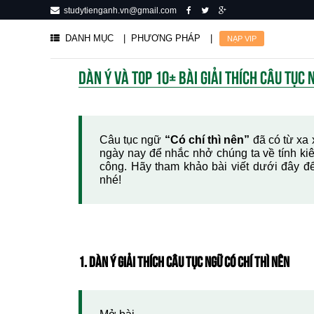
studytienganh.vn@gmail.com
DANH MỤC
| PHƯƠNG PHÁP
|
NẠP VIP
DÀN Ý VÀ TOP 10+ BÀI GIẢI THÍCH CÂU TỤC 
Câu tục ngữ
“Có chí thì nên”
đã có từ xa 
ngày nay để nhắc nhở chúng ta về tính kiên
công. Hãy tham khảo bài viết dưới đây đ
nhé!
1. DÀN Ý GIẢI THÍCH CÂU TỤC NGỮ CÓ CHÍ THÌ NÊN