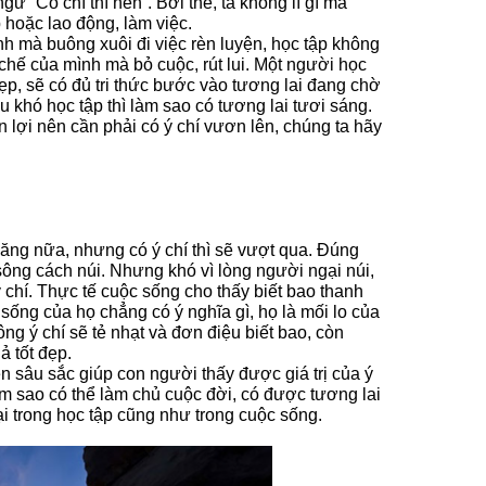
gữ “Có chí thì nên”. Bởi thế, ta không lí gì mà
hoặc lao động, làm việc.
h mà buông xuôi đi việc rèn luyện, học tập không
chế của mình mà bỏ cuộc, rút lui. Một người học
 đẹp, sẽ có đủ tri thức bước vào tương lai đang chờ
 khó học tập thì làm sao có tương lai tươi sáng.
n lợi nên cần phải có ý chí vươn lên, chúng ta hãy
ăng nữa, nhưng có ý chí thì sẽ vượt qua. Đúng
sông cách núi. Nhưng khó vì lòng người ngại núi,
 chí. Thực tế cuộc sống cho thấy biết bao thanh
sống của họ chẳng có ý nghĩa gì, họ là mối lo của
ng ý chí sẽ tẻ nhạt và đơn điệu biết bao, còn
ả tốt đẹp.
yên sâu sắc giúp con người thấy được giá trị của ý
làm sao có thể làm chủ cuộc đời, có được tương lai
ại trong học tập cũng như trong cuộc sống.