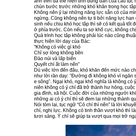
ảnh trên đã thể hiện tính đúng đắn của câu tục n
chùn bước trước những khó khăn trong học tập 
Không nên ỷ lại những năng lực sẵn có của mìn
ngừng. Cũng không nên tự ti bởi năng lực hạn 
sinh nếu chịu khó học tập thì sẽ có kết quả tốt
ở phía trước. Còn nếu ta sợ khổ cực, không chịu
Quá trình học tập không phải lúc nào cũng thuậ
thực hiện lời dạy của Bác:
“Không có việc gì khó
Chỉ sợ lòng không bền
Đào núi và lấp biển
Quyết chí ắt làm nên”
Dù việc lớn đến đâu, khó khăn đến mức nào ch
như lời răn dạy: "Đường đi không khó vì ngăn 
e sông". Ngại khó, ngại khổ nghĩa là không có ý
niên không có ý chí đã trở thành hư hỏng, cuộc 
gia đình, xã hội. Cuộc đời của những người khô
những ai có ý chí thì sẽ đem lại những thành qu
Nói tóm lại, tục ngữ “Có chí thì nên” là lời khu
chí, nghị lực. Không có tinh thần vượt khó thì 
tươi sáng. Ý chí sẽ giúp ta vượt qua mọi trở ng