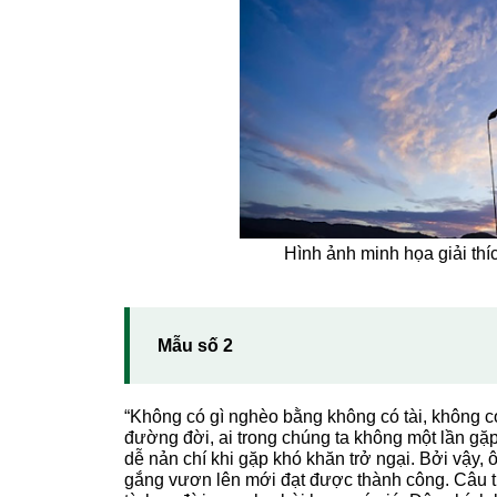
Hình ảnh minh họa giải thíc
Mẫu số 2
“Không có gì nghèo bằng không có tài, không c
đường đời, ai trong chúng ta không một lần gặp
dễ nản chí khi gặp khó khăn trở ngại. Bởi vậy,
gắng vươn lên mới đạt được thành công. Câu tụ