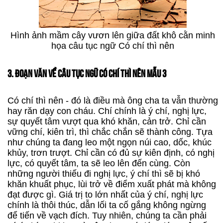
Hình ảnh mầm cây vươn lên giữa đất khô cằn minh
họa câu tục ngữ Có chí thì nên
3. ĐOẠN VĂN VỀ CÂU TỤC NGỮ CÓ CHÍ THÌ NÊN MẪU 3
Có chí thì nên - đó là điều mà ông cha ta vẫn thường
hay răn dạy con cháu. Chí chính là ý chí, nghị lực,
sự quyết tâm vượt qua khó khăn, cản trở. Chỉ cần
vững chí, kiên trì, thì chắc chắn sẽ thành công. Tựa
như chúng ta đang leo một ngọn núi cao, dốc, khúc
khủy, trơn trượt. Chỉ cần có đủ sự kiên định, có nghị
lực, có quyết tâm, ta sẽ leo lên đến cùng. Còn
những người thiếu đi nghị lực, ý chí thì sẽ bị khó
khăn khuất phục, lùi trở về điểm xuất phát mà không
đạt được gì. Giá trị to lớn nhất của ý chí, nghị lực
chính là thôi thúc, dẫn lối ta cố gắng không ngừng
để tiến về vạch đích. Tuy nhiên, chúng ta cần phải