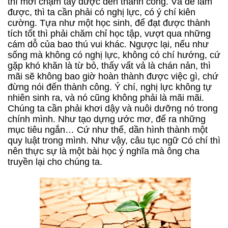
thì mới chạm tay được đến thành công. Và để làm
được, thì ta cần phải có nghị lực, có ý chí kiên
cường. Tựa như một học sinh, để đạt được thành
tích tốt thì phải chăm chỉ học tập, vượt qua những
cám dỗ của bao thú vui khác. Ngược lại, nếu như
sống mà không có nghị lực, không có chí hướng, cứ
gặp khó khăn là từ bỏ, thấy vất vả là chán nản, thì
mãi sẽ không bao giờ hoàn thành được việc gì, chứ
đừng nói đến thành công. Ý chí, nghị lực không tự
nhiên sinh ra, và nó cũng không phải là mãi mãi.
Chúng ta cần phải khơi dậy và nuôi dưỡng nó trong
chính mình. Như tạo dựng ước mơ, để ra những
mục tiêu ngắn… Cứ như thế, dần hình thành một
quy luật trong mình. Như vậy, câu tục ngữ Có chí thì
nên thực sự là một bài học ý nghĩa mà ông cha
truyền lại cho chúng ta.