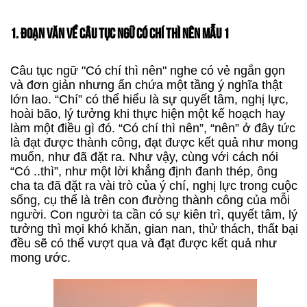
1. ĐOẠN VĂN VỀ CÂU TỤC NGỮ CÓ CHÍ THÌ NÊN MẪU 1
Câu tục ngữ "Có chí thì nên" nghe có vẻ ngắn gọn
và đơn giản nhưng ẩn chứa một tầng ý nghĩa thật
lớn lao. “Chí” có thể hiểu là sự quyết tâm, nghị lực,
hoài bão, lý tưởng khi thực hiện một kế hoạch hay
làm một điều gì đó. “Có chí thì nên”, “nên” ở đây tức
là đạt được thành công, đạt được kết quả như mong
muốn, như đã đặt ra. Như vậy, cùng với cách nói
“Có ..thì”, như một lời khẳng định đanh thép, ông
cha ta đã đặt ra vài trò của ý chí, nghị lực trong cuộc
sống, cụ thể là trên con đường thành công của mỗi
người. Con người ta cần có sự kiên trì, quyết tâm, lý
tưởng thì mọi khó khăn, gian nan, thử thách, thất bại
đều sẽ có thể vượt qua và đạt được kết quả như
mong ước.