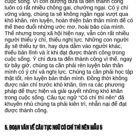
cuộc sống. Vì con đường đưa ta đến thành công
luôn có rất nhiều chông gai, chướng ngại. Có ý chí
vững vàng, chúng ta sẽ không ngần ngại vượt qua
khó khăn, rèn luyện, hoàn thiện bản thân mình để có
thể theo đuổi những ước mơ, hoài bão của mình.
Thế nhưng trong xã hội hiện nay, vẫn còn rất nhiều
người thiếu ý chí, thiếu nghị lực. Những con người
ấy sẽ thiếu tự tin, hay dựa dẫm vào người khác,
thiếu bản lĩnh và ít khi đạt được thành công trong
cuộc sống. Ý chí đưa ta đến thành công vì thế, ngay
từ bây giờ, chúng ta cần phải rèn luyện bản thân
mình có ý chí và nghị lực. Chúng ta cần phải học tập
thật tốt, rèn luyện bản thân mình. Đồng thời không
được nản chí trước khó khăn, tìm ra các phương
pháp để thực hiện và giải quyết những khó khăn
trong cuộc sống. Câu tục ngữ “Có chí thì nên” đã
khuyên nhủ chúng ta phải kiên trì, nhẫn nại để đạt
được thành công.
5. ĐOẠN VĂN VỀ CÂU TỤC NGỮ CÓ CHÍ THÌ NÊN MẪU 5