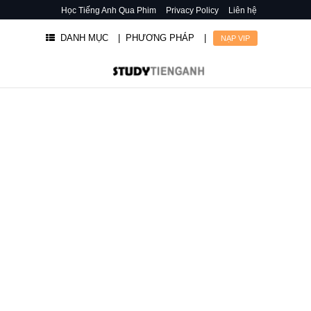
Học Tiếng Anh Qua Phim
Privacy Policy
Liên hệ
DANH MỤC
| PHƯƠNG PHÁP
|
NẠP VIP