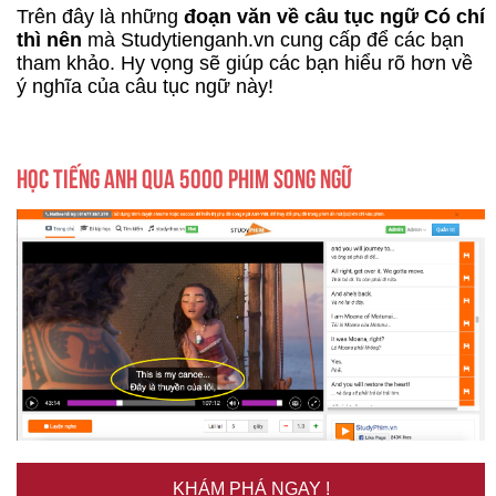
Trên đây là những
đoạn văn về câu tục ngữ Có chí
thì nên
mà Studytienganh.vn cung cấp để các bạn
tham khảo. Hy vọng sẽ giúp các bạn hiểu rõ hơn về
ý nghĩa của câu tục ngữ này!
HỌC TIẾNG ANH QUA 5000 PHIM SONG NGỮ
KHÁM PHÁ NGAY !