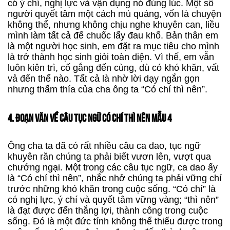
có ý chí, nghị lực và vận dụng nó đúng lúc. Một số
người quyết tâm một cách mù quáng, vốn là chuyện
không thể, nhưng không chịu nghe khuyên can, liều
mình làm tất cả để chuốc lấy đau khổ. Bản thân em
là một người học sinh, em đặt ra mục tiêu cho mình
là trở thành học sinh giỏi toàn diện. Vì thế, em vẫn
luôn kiên trì, cố gắng đến cùng, dù có khó khăn, vất
vả đến thế nào. Tất cả là nhờ lời dạy ngắn gọn
nhưng thấm thía của cha ông ta “Có chí thì nên”.
4. ĐOẠN VĂN VỀ CÂU TỤC NGỮ CÓ CHÍ THÌ NÊN MẪU 4
Ông cha ta đã có rất nhiều câu ca dao, tục ngữ
khuyên răn chúng ta phải biết vươn lên, vượt qua
chướng ngại. Một trong các câu tục ngữ, ca dao ấy
là “Có chí thì nên”, nhắc nhở chúng ta phải vững chí
trước những khó khăn trong cuộc sống. “Có chí” là
có nghị lực, ý chí và quyết tâm vững vàng; “thì nên”
là đạt được đến thắng lợi, thành công trong cuộc
sống. Đó là một đức tính không thể thiếu được trong