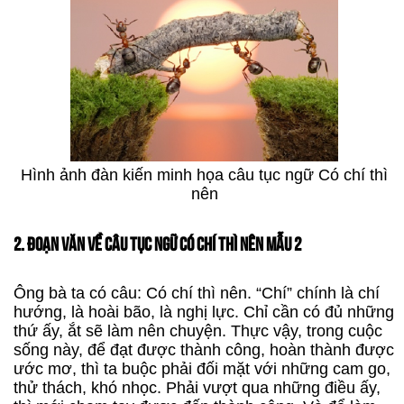
Hình ảnh đàn kiến minh họa câu tục ngữ Có chí thì
nên
2. ĐOẠN VĂN VỀ CÂU TỤC NGỮ CÓ CHÍ THÌ NÊN MẪU 2
Ông bà ta có câu: Có chí thì nên. “Chí” chính là chí
hướng, là hoài bão, là nghị lực. Chỉ cần có đủ những
thứ ấy, ắt sẽ làm nên chuyện. Thực vậy, trong cuộc
sống này, để đạt được thành công, hoàn thành được
ước mơ, thì ta buộc phải đối mặt với những cam go,
thử thách, khó nhọc. Phải vượt qua những điều ấy,