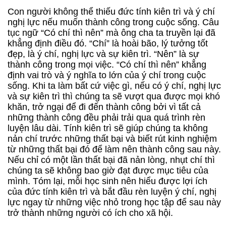
Con người không thể thiếu đức tính kiên trì và ý chí
nghị lực nếu muốn thành công trong cuộc sống. Câu
tục ngữ “Có chí thì nên” mà ông cha ta truyền lại đã
khẳng định điều đó. “Chí” là hoài bão, lý tưởng tốt
đẹp, là ý chí, nghị lực và sự kiên trì. “Nên” là sự
thành công trong mọi việc. “Có chí thì nên” khẳng
định vai trò và ý nghĩa to lớn của ý chí trong cuộc
sống. Khi ta làm bất cứ việc gì, nếu có ý chí, nghị lực
và sự kiên trì thì chúng ta sẽ vượt qua được mọi khó
khăn, trở ngại để đi đến thành công bởi vì tất cả
những thành công đều phải trải qua quá trình rèn
luyện lâu dài. Tính kiên trì sẽ giúp chúng ta không
nản chí trước những thất bại và biết rút kinh nghiệm
từ những thất bại đó để làm nên thành công sau này.
Nếu chỉ có một lần thất bại đã nản lòng, nhụt chí thì
chúng ta sẽ không bao giờ đạt được mục tiêu của
mình. Tóm lại, mỗi học sinh nên hiểu được lợi ích
của đức tính kiên trì và bắt đầu rèn luyện ý chí, nghị
lực ngay từ những việc nhỏ trong học tập để sau này
trở thành những người có ích cho xã hội.