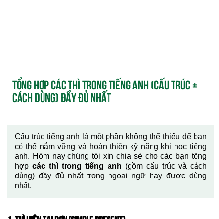
TỔNG HỢP CÁC THÌ TRONG TIẾNG ANH (CẤU TRÚC +
CÁCH DÙNG) ĐẦY ĐỦ NHẤT
Cấu trúc tiếng anh là một phần không thể thiếu để bạn
có thể nắm vững và hoàn thiện kỹ năng khi học tiếng
anh. Hôm nay chúng tôi xin chia sẻ cho các bạn tổng
hợp
các thì trong tiếng anh
(gồm cấu trúc và cách
dùng) đầy đủ nhất trong ngoại ngữ hay được dùng
nhất.
1. THÌ HIỆN TẠI ĐƠN (SIMPLE PRESENT)