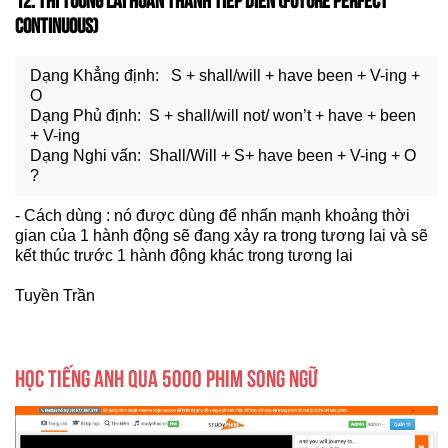
CONTINUOUS)
Dạng Khẳng định: S + shall/will + have been + V-ing +
O
Dạng Phủ định: S + shall/will not/ won’t + have + been
+ V-ing
Dạng Nghi vấn: Shall/Will + S+ have been + V-ing + O
?
- Cách dùng : nó được dùng để nhấn mạnh khoảng thời
gian của 1 hành động sẽ đang xảy ra trong tương lai và sẽ
kết thúc trước 1 hành động khác trong tương lai
Tuyền Trần
HỌC TIẾNG ANH QUA 5000 PHIM SONG NGỮ