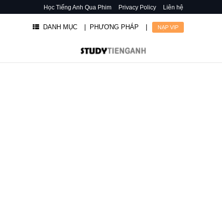
Học Tiếng Anh Qua Phim
Privacy Policy
Liên hệ
DANH MỤC
| PHƯƠNG PHÁP
|
NẠP VIP