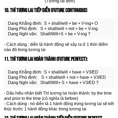
(Tương lai đơn)
10. THÌ TƯƠNG LAI TIẾP DIỄN (FUTURE CONTINUOUS)
Dạng Khẳng định: S + shall/will + be + V-ing+ O
Dạng Phủ định: S + shall/will + not + be + V-ing
Dạng Nghi vấn: Shall/Will+S + be + V-ing ?
- Cách dùng : diễn tả hành động sẽ xảy ra ở 1 thời điểm
nào đó trong tương lai
11. THÌ TƯƠNG LAI HOÀN THÀNH (FUTURE PERFECT):
Dạng Khẳng định: S + shall/will + have + V3/ED
Dạng Phủ định: S + shall/will + not + have + V3/ED
Dạng Nghi vấn: Shall/Will+ S + have + V3/ED ?
- Dấu hiệu nhận biết Thì tương lai hoàn thành: by the time
and prior to the time (có nghĩa là before)
- Cách dùng : nó diễn tả 1 hành động trong tương lai sẽ kết
thúc trước 1 hành động khác trong tương lai
12. THÌ TƯƠNG LAI HOÀN THÀNH TIẾP DIỄN (FUTURE PERFECT