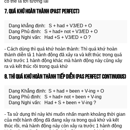
có thể là tới tương lai
7. QUÁ KHỨ HOÀN THÀNH (PAST PERFECT)
Dạng khẳng định: S + had + V3/ED + O
Dạng Phủ định: S + had+ not + V3/ED + O
Dạng Nghi vấn: Had +S + V3/ED + O ?
- Cách dùng thì quá khứ hoàn thành: Thì quá khứ hoàn
thành diễn tả 1 hành động đã xảy ra và kết thúc trong quá
khứ trước 1 hành động khác mà hành động này cũng xảy
ra và kết thúc rồi trong quá khứ
8. THÌ QUÁ KHỨ HOÀN THÀNH TIẾP DIỄN (PAS PERFECT CONTINUOUS)
Dạng Khẳng định: S + had + been + V-ing + O
Dạng Phủ định: S + had+ not + been + V-ing
Dạng Nghi vấn: Had + S + been + V-ing ?
- Ta sử dụng thì này khi muốn nhấn mạnh khoảng thời gian
của một hành động đã đang xảy ra trong quá khứ và kết
thúc rồi, mà hành động này còn xảy ra trước 1 hành động