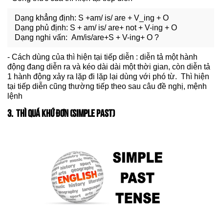
Dạng khẳng định: S +am/ is/ are + V_ing + O
Dạng phủ định: S + am/ is/ are+ not + V-ing + O
Dạng nghi vấn: Am/is/are+S + V-ing+ O ?
- Cách dùng của thì hiện tại tiếp diễn : diễn tả một hành
động đang diễn ra và kéo dài dài một thời gian, còn diễn tả
1 hành động xảy ra lặp đi lặp lại dùng với phó từ. Thì hiện
tại tiếp diễn cũng thường tiếp theo sau câu đề nghị, mệnh
lệnh
3. THÌ QUÁ KHỨ ĐƠN (SIMPLE PAST)