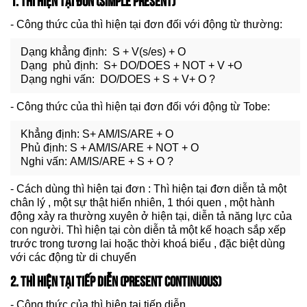
- Công thức của thì hiện tại đơn đối với động từ thường:
Dạng khẳng định: S + V(s/es) + O
Dạng phủ định: S+ DO/DOES + NOT + V +O
Dạng nghi vấn: DO/DOES + S + V+ O ?
- Công thức của thì hiện tại đơn đối với động từ Tobe:
Khẳng định: S+ AM/IS/ARE + O
Phủ định: S + AM/IS/ARE + NOT + O
Nghi vấn: AM/IS/ARE + S + O ?
- Cách dùng thì hiện tại đơn : Thì hiện tại đơn diễn tả một
chân lý , một sự thật hiển nhiên, 1 thói quen , một hành
động xảy ra thường xuyên ở hiện tại, diễn tả năng lực của
con người. Thì hiện tại còn diễn tả một kế hoạch sắp xếp
trước trong tương lai hoặc thời khoá biểu , đặc biệt dùng
với các động từ di chuyển
2. THÌ HIỆN TẠI TIẾP DIỄN (PRESENT CONTINUOUS)
- Công thức của thì hiện tại tiếp diễn