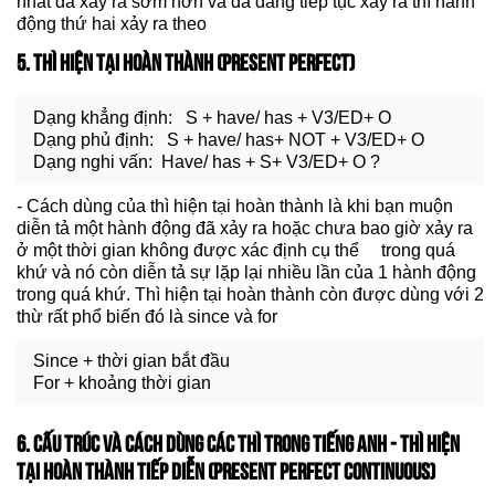
nhất đã xảy ra sớm hơn và đã đang tiếp tục xảy ra thì hành
động thứ hai xảy ra theo
5. THÌ HIỆN TẠI HOÀN THÀNH (PRESENT PERFECT)
Dạng khẳng định: S + have/ has + V3/ED+ O
Dạng phủ định: S + have/ has+ NOT + V3/ED+ O
Dạng nghi vấn: Have/ has + S+ V3/ED+ O ?
- Cách dùng của thì hiện tại hoàn thành là khi bạn muộn
diễn tả một hành động đã xảy ra hoặc chưa bao giờ xảy ra
ở một thời gian không được xác định cụ thể trong quá
khứ và nó còn diễn tả sự lặp lại nhiều lần của 1 hành động
trong quá khứ. Thì hiện tại hoàn thành còn được dùng với 2
thừ rất phổ biến đó là since và for
Since + thời gian bắt đầu
For + khoảng thời gian
6. CẤU TRÚC VÀ CÁCH DÙNG CÁC THÌ TRONG TIẾNG ANH - THÌ HIỆN
TẠI HOÀN THÀNH TIẾP DIỄN (PRESENT PERFECT CONTINUOUS)