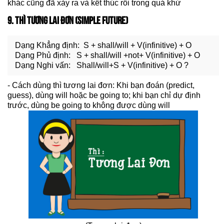
khác cũng đã xảy ra và kết thúc rồi trong quá khứ
9. THÌ TƯƠNG LAI ĐƠN (SIMPLE FUTURE)
Dạng Khẳng định: S + shall/will + V(infinitive) + O
Dạng Phủ định: S + shall/will +not+ V(infinitive) + O
Dạng Nghi vấn: Shall/will+S + V(infinitive) + O ?
- Cách dùng thì tương lai đơn: Khi bạn đoán (predict,
guess), dùng will hoặc be going to; khi bạn chỉ dự định
trước, dùng be going to không được dùng will