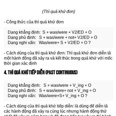
(Thì quá khứ đơn)
- Công thức của thì quá khứ đơn
Dạng khẳng định: S + was/were + V2/ED + O
Dạng phủ định: S + was/were + not+ V2/ED + O
Dạng nghi vấn: Was/were+ S + V2/ED + O ?
- Cách dùng của thì quá khứ đơn: Thì quá khứ đơn diễn tả
một hành động đã xảy ra và kết thúc trong quá khứ với mốc
thời gian xác định
4. THÌ QUÁ KHỨ TIẾP DIỄN (PAST CONTINUOUS)
Dạng khẳng định: S + was/were + V_ing + O
Dạng phủ định: S + was/were+ not + V_ing + O
Dạng nghi vấn: Was/were+S+ V_ing + O ?
- Cách dùng của thì quá khứ tiếp diễn: là dùng để diễn tả
các hành động đã xảy ra cùng lúc nhưng hành động thứ