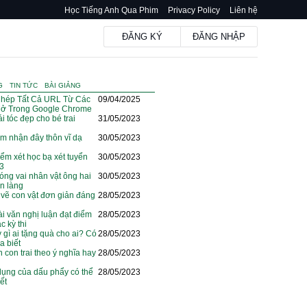
Học Tiếng Anh Qua Phim
Privacy Policy
Liên hệ
ĐĂNG KÝ
ĐĂNG NHẬP
G
TIN TỨC
BÀI GIẢNG
hép Tất Cả URL Từ Các
09/04/2025
ở Trong Google Chrome
i tóc đẹp cho bé trai
31/05/2023
m nhận đây thôn vĩ dạ
30/05/2023
iểm xét học bạ xét tuyển
30/05/2023
23
óng vai nhân vật ông hai
30/05/2023
ện làng
vẽ con vật đơn giản đáng
28/05/2023
i văn nghị luận đạt điểm
28/05/2023
c kỳ thi
y gì ai tặng quà cho ai? Có
28/05/2023
a biết
n con trai theo ý nghĩa hay
28/05/2023
dụng của dấu phẩy có thể
28/05/2023
ết