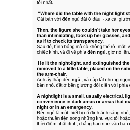
tôi nhất.
"Where did the table with the night-light s
Cái bàn với
đèn
ngủ đặt ở đâu, - xa cái giườ
Then, the figure she couldn't take her eye
than intimidating, took up her glasses, and
as if to check its transparency.
Sau đó, hình bóng mà cô không thể rời mắt, 
chiếc kính, và đi về phía
đèn ngủ,
giơ nó lên,
He lit the night-light, and extinguished th
removed to a little table, placed on the si
the arm-chair.
Anh ấy thắp đèn
ngủ
, và dập tắt những ngọn 
bàn nhỏ, đặt ở bên giường đối diện với phía
A nightlight is a small, usually electrical, l
convenience in dark areas or areas that m
night or in an emergency.
Đèn ngủ là một thiết bị cố định ánh sáng nhỏ,
hoặc thuận tiện trong những khu vực tối hoặ
thời điểm nhất định, chẳng hạn như vào ban