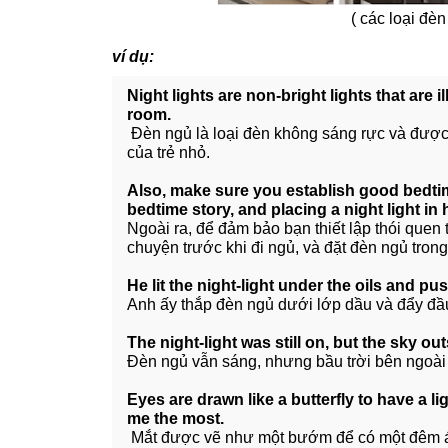
( các loại đè
ví dụ:
Night lights are non-bright lights that are i
room.
Đèn ngủ là loại đèn không sáng rực và được 
của trẻ nhỏ.
Also, make sure you establish good bedtim
bedtime story, and placing a night light in
Ngoài ra, để đảm bảo bạn thiết lập thói quen 
chuyện trước khi đi ngủ, và đặt đèn ngủ tron
He lit the night-light under the oils and pu
Anh ấy thắp đèn ngủ dưới lớp dầu và đẩy đầ
The night-light was still on, but the sky o
Đèn ngủ vẫn sáng, nhưng bầu trời bên ngoài
Eyes are drawn like a butterfly to have a li
me the most.
Mắt được vẽ như một bướm để có một đêm án