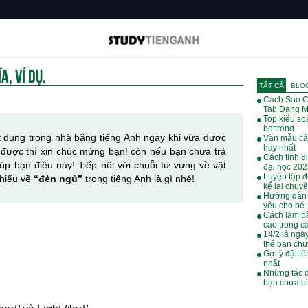
A, VÍ DỤ.
TẤT CẢ
BLO
Cách Sao C
Tab Đang M
Top kiểu soá
hottrend
ật dụng trong nhà bằng tiếng Anh ngay khi vừa được
Văn mẫu cả
hay nhất
i được thì xin chúc mừng bạn! còn nếu bạn chưa trả
Cách tính đ
iúp bạn điều này! Tiếp nối với chuỗi từ vựng về vật
đại học 20
Luyện tập đ
 hiểu về
“đèn ngủ”
trong tiếng Anh là gì nhé!
kể lại chuy
Hướng dẫn 
yêu cho bé
Cách làm bà
cao trong cá
14/2 là ngà
thể bạn chư
Gợi ý đặt tê
nhất
Những tác 
bạn chưa bi