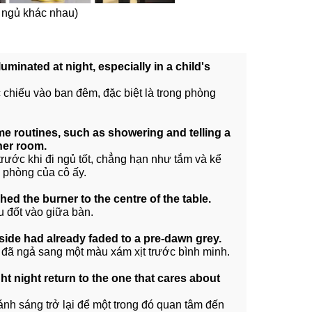
n ngủ khác nhau)
lluminated at night, especially in a child's
chiếu vào ban đêm, đặc biệt là trong phòng
e routines, such as showering and telling a
 her room.
trước khi đi ngủ tốt, chẳng hạn như tắm và kể
g phòng của cô ấy.
shed the burner to the centre of the table.
u đốt vào giữa bàn.
utside had already faded to a pre-dawn grey.
 đã ngả sang một màu xám xịt trước bình minh.
ght night return to the one that cares about
h sáng trở lại để một trong đó quan tâm đến