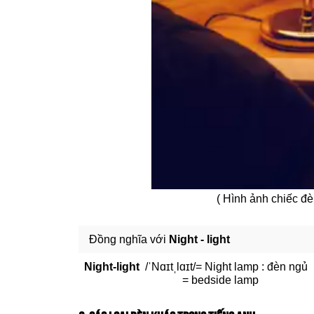
( Hình ảnh chiếc đ
Đồng nghĩa với
Night - light
Night-light
/ˈNɑɪtˌlɑɪt/= Night lamp : đèn ngủ
= bedside lamp