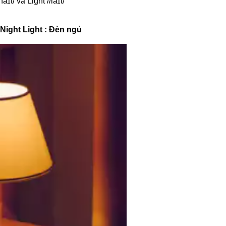
ɪt/ và Light //laɪt/
Night Light : Đèn ngủ