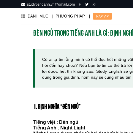
studytienganh.vn@gmail.com
DANH MỤC
| PHƯƠNG PHÁP
|
NẠP VIP
ĐÈN NGỦ TRONG TIẾNG ANH LÀ GÌ: ĐỊNH NGHĨ
Có ai tự tin rằng mình có thể đọc hết những v
hỏi đến hay chưa? Nếu bạn tự tin có thể trả lờ
lời được hết thì không sao, Study English sẽ g
dụng trong gia đình, hôm nay sẽ cùng nhau tìm
1. ĐỊNH NGHĨA “ĐÈN NGỦ”
Tiếng việt : Đèn ngủ
Tiếng Anh : Night Light