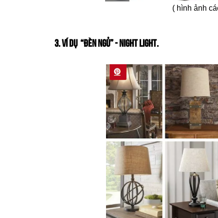
( hình ảnh cá
3. VÍ DỤ “ĐÈN NGỦ” - NIGHT LIGHT.