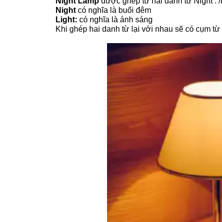
Night Lamp
được ghép từ hai danh từ Night : /na
Night
có nghĩa là buổi đêm
Light:
có nghĩa là ánh sáng
Khi ghép hai danh từ lại với nhau sẽ có cụm từ