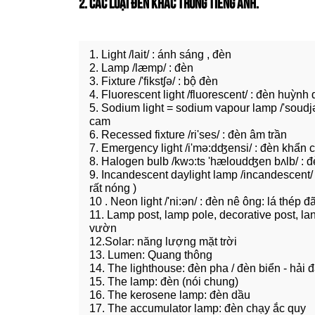
2. CÁC LOẠI ĐÈN KHÁC TRONG TIẾNG ANH.
1. Light /lait/ : ánh sáng , đèn
2. Lamp /læmp/ : đèn
3. Fixture /'fikstʃə/ : bộ đèn
4. Fluorescent light /fluorescent/ : đèn huỳn
5. Sodium light = sodium vapour lamp /'soudjə
cam
6. Recessed fixture /ri'ses/ : đèn âm trần
7. Emergency light /i'mə:dʤensi/ : đèn khẩn 
8. Halogen bulb /kwɔ:ts 'hæloudʤen bʌlb/ : 
9. Incandescent daylight lamp /incandescent/ :
rất nóng )
10 . Neon light /'ni:ən/ : đèn nê ông: lá thép 
11. Lamp post, lamp pole, decorative post, la
vườn
12.Solar: năng lượng mặt trời
13. Lumen: Quang thông
14. The lighthouse: đèn pha / đèn biển - hải 
15. The lamp: đèn (nói chung)
16. The kerosene lamp: đèn dầu
17. The accumulator lamp: đèn chạy ắc quy