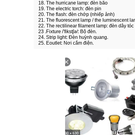
18. The hurricane lamp: đèn bão
19. The electric torch: đèn pin
20. The flash: đèn chớp (nhiếp ảnh)
21. The fluorescent lamp / the luminescent 
22. The rectilinear filament lamp: đèn dây tóc
23 .Fixture /'fikstʃə/: Bộ đèn.
24. Strip light: Đèn huỳnh quang.
25. Eoutlet: Nơi cắm điện.