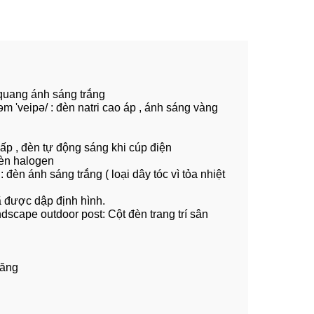
h quang ánh sáng trắng
m 'veipə/ : đèn natri cao áp , ánh sáng vàng
cấp , đèn tự động sáng khi cúp điện
đèn halogen
 đèn ánh sáng trắng ( loại dây tóc vì tỏa nhiệt
đã được dập định hình.
ndscape outdoor post: Cột đèn trang trí sân
đăng