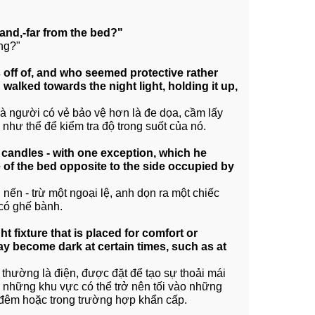
tand,-far from the bed?"
ng?"
s off of, and who seemed protective rather
 walked towards the night light, holding it up,
và người có vẻ bảo vệ hơn là đe dọa, cầm lấy
 như thể để kiểm tra độ trong suốt của nó.
e candles - with one exception, which he
de of the bed opposite to the side occupied by
nến - trừ một ngoại lệ, anh dọn ra một chiếc
 có ghế bành.
ight fixture that is placed for comfort or
ay become dark at certain times, such as at
 thường là điện, được đặt để tạo sự thoải mái
c những khu vực có thể trở nên tối vào những
 đêm hoặc trong trường hợp khẩn cấp.