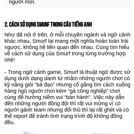
người mới.
2. CÁCH SỬ DỤNG SMURF TRONG CÂU TIẾNG ANH
Như đã nói ở trên, ở mỗi chuyên ngành và ngữ cảnh
khác nhau, Smurf lại mang một nghĩa hoàn toàn trái
ngược, không hề liên quan đến nhau. Cùng tìm hiểu
về cách sử dụng của Smurf trong từng trường hợp
nhé!
- Trong ngữ cảnh game, Smurf là thuật ngữ được sử
dụng dưới dạng danh từ nhằm những người chơi có
kỹ năng giỏi “bá đạo” nhưng cố gắng tìm cách xuống
hàng ngũ người chơi kém “gà công nghiệp” chơi
cùng để hưởng niềm vui “bán hành”. Việc này dẫn
đến những người đồng đội thì rất vui mừng vì có
người gánh team nhưng đối thủ thì lại rất ghét và có
thể report để tránh tình trạng trình độ không đồng
đều.