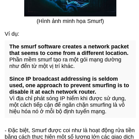
(Hình ảnh minh họa Smurf)
Ví dụ:
The smurf software creates a network packet
that seems to come from a different location.
Phần mềm smurf tạo ra một gói mạng dường
như đến từ một vị trí khác.
Since IP broadcast addressing is seldom
used, one approach to prevent smurfing is to
disable it at each network router.
Vì địa chỉ phát sóng IP hiếm khi được sử dụng,
một cách tiếp cận để ngăn chặn smurfing là vô
hiệu hóa nó ở mỗi bộ định tuyến mạng.
- Đặc biệt, Smurf được coi như là hoạt động rửa tiền
bằng cách thực hiện một số lượng lớn các giao dịch