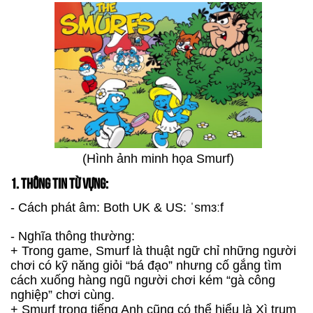
(Hình ảnh minh họa Smurf)
1. THÔNG TIN TỪ VỰNG:
- Cách phát âm: Both UK & US: ˈsmɜːf
- Nghĩa thông thường:
+ Trong game, Smurf là thuật ngữ chỉ những người
chơi có kỹ năng giỏi “bá đạo” nhưng cố gắng tìm
cách xuống hàng ngũ người chơi kém “gà công
nghiệp” chơi cùng.
+ Smurf trong tiếng Anh cũng có thể hiểu là Xì trum