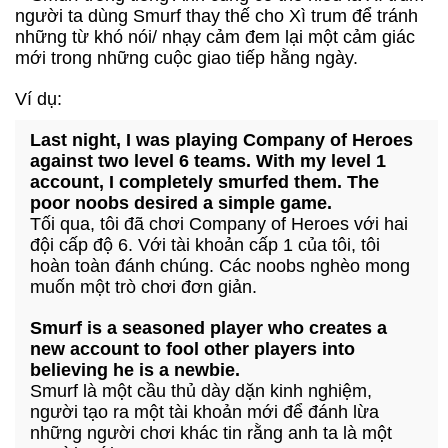
người ta dùng Smurf thay thế cho Xì trum để tránh
những từ khó nói/ nhạy cảm đem lại một cảm giác
mới trong những cuộc giao tiếp hằng ngày.
Ví dụ:
Last night, I was playing Company of Heroes
against two level 6 teams. With my level 1
account, I completely smurfed them. The
poor noobs desired a simple game.
Tối qua, tôi đã chơi Company of Heroes với hai
đội cấp độ 6. Với tài khoản cấp 1 của tôi, tôi
hoàn toàn đánh chúng. Các noobs nghèo mong
muốn một trò chơi đơn giản.
Smurf is a seasoned player who creates a
new account to fool other players into
believing he is a newbie.
Smurf là một cầu thủ dày dặn kinh nghiệm,
người tạo ra một tài khoản mới để đánh lừa
những người chơi khác tin rằng anh ta là một