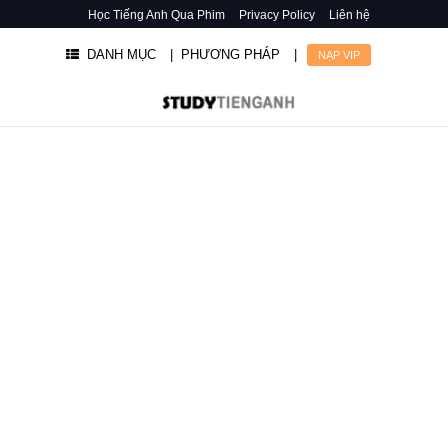
Học Tiếng Anh Qua Phim
Privacy Policy
Liên hệ
DANH MỤC
| PHƯƠNG PHÁP
|
NẠP VIP