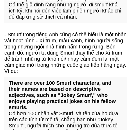
Có thể giả định rằng những người đi smurf khá
ích kỷ, khi nói đến việc làm phiền người khác chỉ
để đáp ứng sở thích cá nhân.
- Smurf trong tiếng Anh cũng có thể hiểu là một nhân
vật hoạt hình - Xì trum, màu xanh, hình người sống
trong những ngôi nhà hình nấm trong rừng. Bên
cạnh đó, người ta dùng Smurf thay thế cho Xì trum
để tránh những từ khó nói/ nhạy cảm đem lại một
cảm giác mới trong những cuộc giao tiếp hằng ngày.
Ví dụ:
There are over 100 Smurf characters, and
their names are based on descriptive
adjectives, such as "Jokey Smurf," who
enjoys playing practical jokes on his fellow
smurfs.
Có hơn 100 nhân vật Smurf, và tên của họ dựa
trên các tính từ mô tả, chẳng hạn như "Jokey
Smurf", người thích chơi những trò đùa thực tế