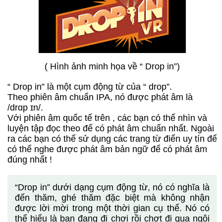
( Hình ảnh minh họa về “ Drop in”)
“ Drop in” là một cụm động từ của “ drop”.
Theo phiên âm chuẩn IPA, nó được phát âm là
/drɑp ɪn/.
Với phiên âm quốc tế trên , các bạn có thể nhìn và
luyện tập đọc theo để có phát âm chuẩn nhất. Ngoài
ra các bạn có thể sử dụng các trang từ điển uy tín để
có thể nghe được phát âm bản ngữ để có phát âm
đúng nhất !
“Drop in” dưới dạng cụm động từ, nó có nghĩa là
đến thăm, ghé thăm đặc biệt mà không nhận
được lời mời trong một thời gian cụ thể. Nó có
thể hiểu là bạn đang đi chơi rồi chợt đi qua ngôi