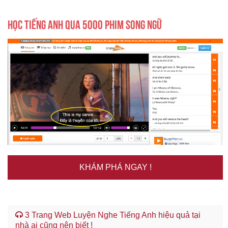
HỌC TIẾNG ANH QUA 5000 PHIM SONG NGỮ
KHÁM PHÁ NGAY !
3 Trang Web Luyện Nghe Tiếng Anh hiệu quả tại
nhà ai cũng nên biết !