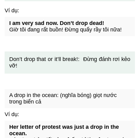
Ví dụ:
I am very sad now. Don’t drop dead!
Giờ tôi đang rất buồn! Đừng quấy rầy tôi nữa!
Don’t drop that or it’ll break!: Đừng đánh rơi kẻo
vỡ!
A drop in the ocean: (nghĩa bóng) giọt nước
trong biển cả
Ví dụ:
Her letter of protest was just a drop in the
ocean.