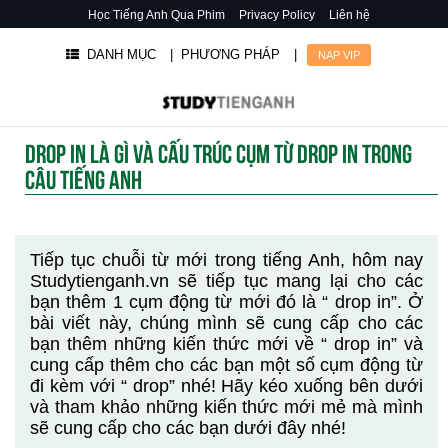
Học Tiếng Anh Qua Phim
Privacy Policy
Liên hệ
DANH MỤC
| PHƯƠNG PHÁP
|
NẠP VIP
DROP IN LÀ GÌ VÀ CẤU TRÚC CỤM TỪ DROP IN TRONG
CÂU TIẾNG ANH
Tiếp tục chuỗi từ mới trong tiếng Anh, hôm nay
Studytienganh.vn sẽ tiếp tục mang lại cho các
bạn thêm 1 cụm động từ mới đó là “ drop in”. Ở
bài viết này, chúng mình sẽ cung cấp cho các
bạn thêm những kiến thức mới về “ drop in” và
cung cấp thêm cho các bạn một số cụm động từ
đi kèm với “ drop” nhé! Hãy kéo xuống bên dưới
và tham khảo những kiến thức mới mẻ mà mình
sẽ cung cấp cho các bạn dưới đây nhé!