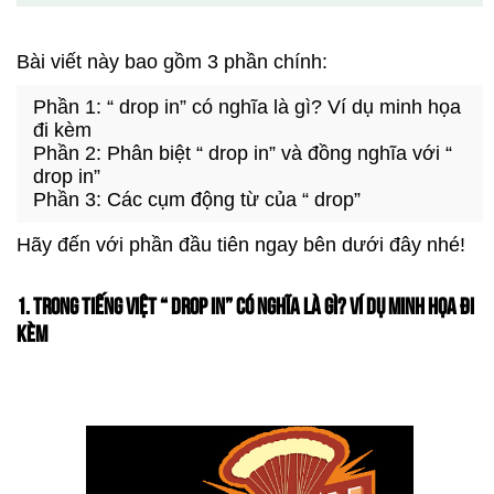
Bài viết này bao gồm 3 phần chính:
Phần 1: “ drop in” có nghĩa là gì? Ví dụ minh họa
đi kèm
Phần 2: Phân biệt “ drop in” và đồng nghĩa với “
drop in”
Phần 3: Các cụm động từ của “ drop”
Hãy đến với phần đầu tiên ngay bên dưới đây nhé!
1. TRONG TIẾNG VIỆT “ DROP IN” CÓ NGHĨA LÀ GÌ? VÍ DỤ MINH HỌA ĐI
KÈM