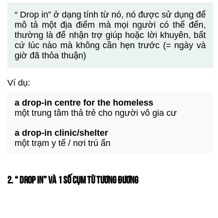
“ Drop in” ở dạng tính từ nó, nó được sử dụng để
mô tả một địa điểm mà mọi người có thể đến,
thường là để nhận trợ giúp hoặc lời khuyên, bất
cứ lúc nào mà không cần hẹn trước (= ngày và
giờ đã thỏa thuận)
Ví dụ:
a drop-in centre for the homeless
một trung tâm thả trẻ cho người vô gia cư
a drop-in clinic/shelter
một trạm y tế / nơi trú ẩn
2. “ DROP IN” VÀ 1 SỐ CỤM TỪ TƯƠNG ĐƯƠNG