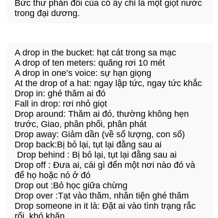
Bức thư phản đối của cô ấy chỉ là một giọt nước
trong đại dương.
A drop in the bucket: hạt cát trong sa mạc
A drop of ten meters: quãng rơi 10 mét
A drop in one’s voice: sự hạn giọng
At the drop of a hat: ngay lập tức, ngay tức khắc
Drop in: ghé thăm ai đó
Fall in drop: rơi nhỏ giọt
Drop around: Thăm ai đó, thường không hẹn
trước, Giao, phân phối, phân phát
Drop away: Giảm dần (về số lượng, con số)
Drop back:Bị bỏ lại, tụt lại đằng sau ai
Drop behind : Bị bỏ lại, tụt lại đằng sau ai
Drop off : Đưa ai, cái gì đến một nơi nào đó và
để họ hoặc nó ở đó
Drop out :Bỏ học giữa chừng
Drop over :Tạt vào thăm, nhân tiện ghé thăm
Drop someone in it là: Đặt ai vào tình trạng rắc
rối, khó khăn