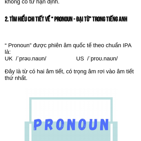
không có từ hạn định.
2. TÌM HIỂU CHI TIẾT VỀ “ PRONOUN - ĐẠI TỪ” TRONG TIẾNG ANH
“ Pronoun” được phiên âm quốc tế theo chuẩn IPA
là:
UK /ˈprəʊ.naʊn/ US /ˈproʊ.naʊn/
Đây là từ có hai âm tiết, có trọng âm rơi vào âm tiết
thứ nhất.