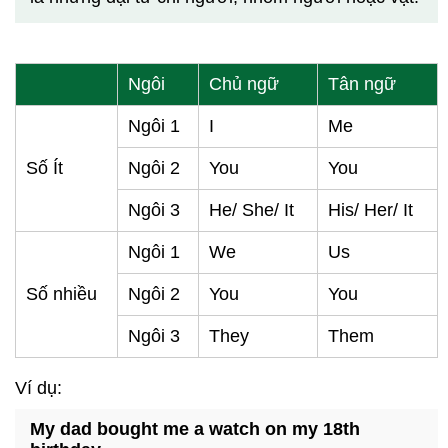
Ngôi
Chủ ngữ
Tân ngữ
Ngôi 1
I
Me
Số Ít
Ngôi 2
You
You
Ngôi 3
He/ She/ It
His/ Her/ It
Ngôi 1
We
Us
Số nhiều
Ngôi 2
You
You
Ngôi 3
They
Them
Ví dụ:
My dad bought me a watch on my 18th