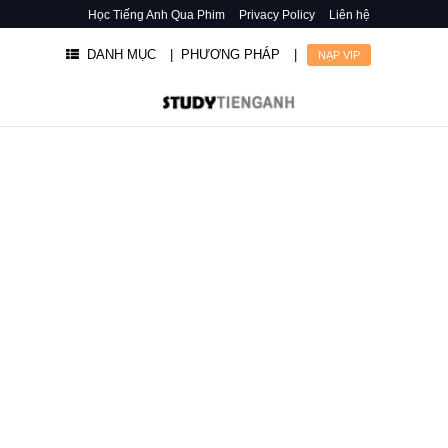
Học Tiếng Anh Qua Phim
Privacy Policy
Liên hệ
DANH MỤC
| PHƯƠNG PHÁP
|
NẠP VIP