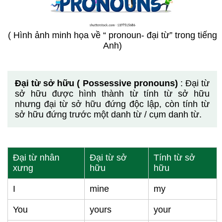
( Hình ảnh minh họa về “ pronoun- đại từ” trong tiếng
Anh)
Đại từ sở hữu ( Possessive pronouns)
: Đại từ
sở hữu được hình thành từ tính từ sở hữu
nhưng đại từ sở hữu đứng độc lập, còn tính từ
sở hữu đứng trước một danh từ / cụm danh từ.
Đại từ nhân
Đại từ sở
Tính từ sở
xưng
hữu
hữu
I
mine
my
You
yours
your