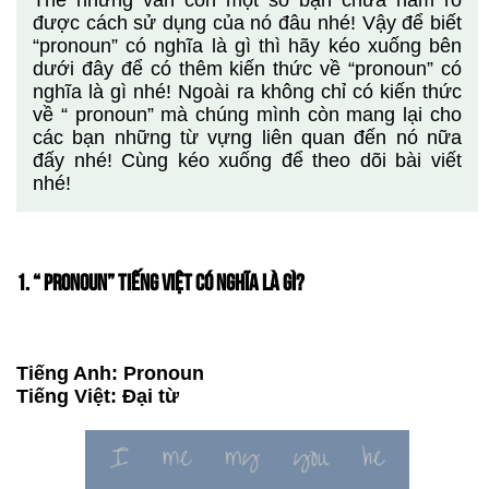
Thế nhưng vẫn còn một số bạn chưa nắm rõ
được cách sử dụng của nó đâu nhé! Vậy để biết
“pronoun” có nghĩa là gì thì hãy kéo xuống bên
dưới đây để có thêm kiến thức về “pronoun” có
nghĩa là gì nhé! Ngoài ra không chỉ có kiến thức
về “ pronoun” mà chúng mình còn mang lại cho
các bạn những từ vựng liên quan đến nó nữa
đấy nhé! Cùng kéo xuống để theo dõi bài viết
nhé!
1. “ PRONOUN” TIẾNG VIỆT CÓ NGHĨA LÀ GÌ?
Tiếng Anh: Pronoun
Tiếng Việt: Đại từ