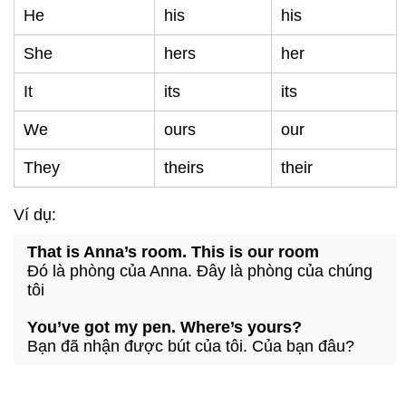
He
his
his
She
hers
her
It
its
its
We
ours
our
They
theirs
their
Ví dụ:
That is Anna’s room. This is our room
Đó là phòng của Anna. Đây là phòng của chúng
tôi
You’ve got my pen. Where’s yours?
Bạn đã nhận được bút của tôi. Của bạn đâu?