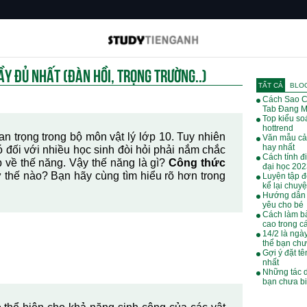
ẦY ĐỦ NHẤT (ĐÀN HỒI, TRỌNG TRƯỜNG..)
TẤT CẢ
BLO
Cách Sao C
Tab Đang M
Top kiểu soá
hottrend
n trọng trong bộ môn vật lý lớp 10. Tuy nhiên
Văn mẫu cả
hay nhất
ó đối với nhiều học sinh đòi hỏi phải nắm chắc
Cách tính đ
ập về thế năng. Vậy thế năng là gì?
Công thức
đại học 20
ư thế nào? Bạn hãy cùng tìm hiểu rõ hơn trong
Luyện tập đ
kể lại chuy
Hướng dẫn 
yêu cho bé
Cách làm bà
cao trong cá
14/2 là ngà
thể bạn chư
Gợi ý đặt tê
nhất
Những tác 
bạn chưa bi