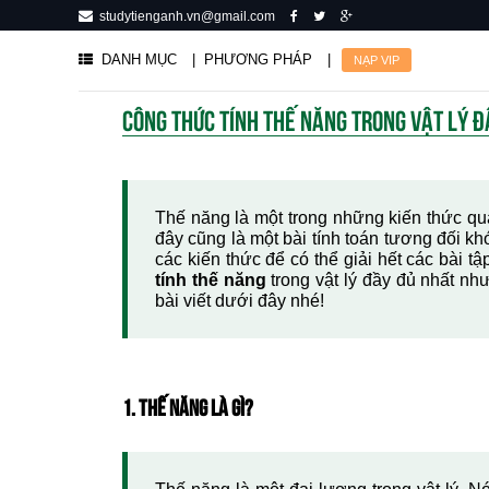
studytienganh.vn@gmail.com
DANH MỤC
| PHƯƠNG PHÁP
|
NẠP VIP
CÔNG THỨC TÍNH THẾ NĂNG TRONG VẬT LÝ Đ
Thế năng là một trong những kiến thức qua
đây cũng là một bài tính toán tương đối kh
các kiến thức để có thể giải hết các bài t
tính thế năng
trong vật lý đầy đủ nhất nh
bài viết dưới đây nhé!
1. THẾ NĂNG LÀ GÌ?