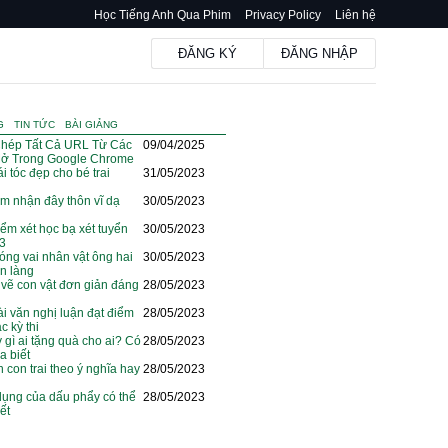
Học Tiếng Anh Qua Phim
Privacy Policy
Liên hệ
ĐĂNG KÝ
ĐĂNG NHẬP
G
TIN TỨC
BÀI GIẢNG
hép Tất Cả URL Từ Các
09/04/2025
ở Trong Google Chrome
i tóc đẹp cho bé trai
31/05/2023
m nhận đây thôn vĩ dạ
30/05/2023
iểm xét học bạ xét tuyển
30/05/2023
23
óng vai nhân vật ông hai
30/05/2023
ện làng
vẽ con vật đơn giản đáng
28/05/2023
i văn nghị luận đạt điểm
28/05/2023
c kỳ thi
y gì ai tặng quà cho ai? Có
28/05/2023
a biết
n con trai theo ý nghĩa hay
28/05/2023
dụng của dấu phẩy có thể
28/05/2023
ết