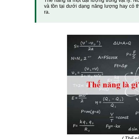
Thế năng là một đại lượng trong vật lý. N
và tồn tại dưới dạng năng lượng hay có t
ra.
( Thế nă