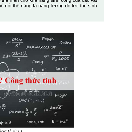
ó thể hiện cho khả năng sinh công của các vật
hể nói thế năng là năng lượng do lực thế sinh
ng là gì? )