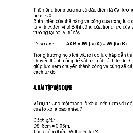
Thế năng trọng trường có đặc điểm là đại lượn
hoặc < 0.
Biến thiên của thế năng và công của trọng lực có
từ vị trí A đến vị trí B thì công của trọng lực c
trường tại hai vị trí này.
Công thức:
AAB = Wt (tại A) – Wt (tại B)
Trong trường hợp khi vật rơi do lực hấp dẫn th
chuyển thành công để vật rơi một cách tự do. 
giúp lực ném chuyển thành công và cũng sẽ cản t
cách tự do.
4. BÀI TẬP VẬN DỤNG
Ví dụ 1:
Cho một thanh lò xò bị nén 6cm với độ
của lò xo là bao nhiêu?
Cách giải:
Đổi 6cm = 0,06m.
Theo công thức: Wđh= ½ .k.x^2