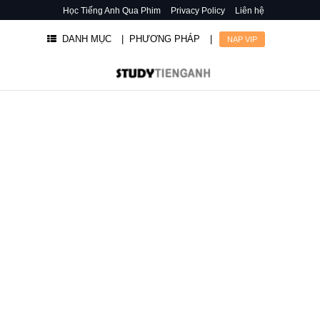
Học Tiếng Anh Qua Phim
Privacy Policy
Liên hệ
DANH MỤC
| PHƯƠNG PHÁP
|
NẠP VIP