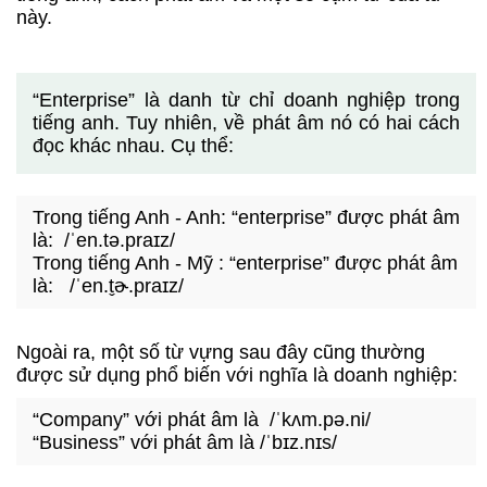
này.
“Enterprise” là danh từ chỉ doanh nghiệp trong
tiếng anh. Tuy nhiên, về phát âm nó có hai cách
đọc khác nhau. Cụ thể:
Trong tiếng Anh - Anh: “enterprise” được phát âm
là: /ˈen.tə.praɪz/
Trong tiếng Anh - Mỹ : “enterprise” được phát âm
là: /ˈen.t̬ɚ.praɪz/
Ngoài ra, một số từ vựng sau đây cũng thường
được sử dụng phổ biến với nghĩa là doanh nghiệp:
“Company” với phát âm là /ˈkʌm.pə.ni/
“Business” với phát âm là /ˈbɪz.nɪs/