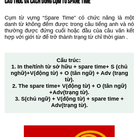
CẤU TRÚC VÀ CÁCH DÙNG CỤM TỪ SPARE TIME
Cụm từ vựng “Spare Time” có chức năng là một
danh từ không đếm được trong câu tiếng anh và nó
thường được đứng cuối hoặc đầu của câu văn kết
hợp với giới từ để trở thành trạng từ chỉ thời gian .
Cấu trúc:
1. In the/tính từ sở hữu + spare time+ S (chủ
nghữ)+V(động từ) + O (tân ngữ) + Adv (trạng
từ).
2. The spare time+ V(động từ) + O (tân ngữ)
+Adv(trạng từ).
3. S(chủ ngữ) + V(động từ) + spare time +
Adv(trạng từ).