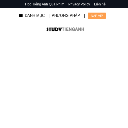
Học Tiếng Anh Qua Phim
Privacy Policy
Liên hệ
DANH MỤC
| PHƯƠNG PHÁP
|
NẠP VIP