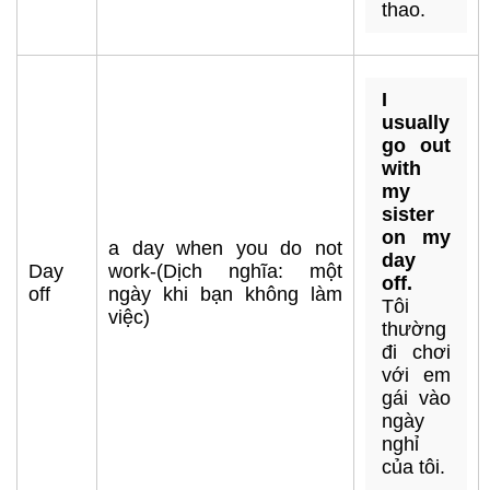
thao.
I
usually
go out
with
my
sister
on my
a day when you do not
day
Day
work-(Dịch nghĩa: một
off.
off
ngày khi bạn không làm
Tôi
việc)
thường
đi chơi
với em
gái vào
ngày
nghỉ
của tôi.