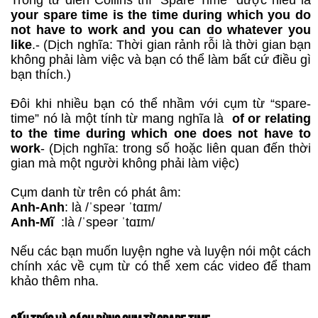
Trong từ điển Collins thì “Spare Time” được hiểu là
your spare time is the time during which you do
not have to work and you can do whatever you
like
.- (Dịch nghĩa: Thời gian rảnh rỗi là thời gian bạn
không phải làm việc và bạn có thể làm bất cứ điều gì
bạn thích.)
Đôi khi nhiều bạn có thể nhầm với cụm từ “spare-
time” nó là một tính từ mang nghĩa là
of or relating
to the time during which one does not have to
work
- (Dịch nghĩa: trong số hoặc liên quan đến thời
gian mà một người không phải làm việc)
Cụm danh từ trên có phát âm:
Anh-Anh
: là /ˈspeər ˈtɑɪm/
Anh-Mĩ
:là /ˈspeər ˈtɑɪm/
Nếu các bạn muốn luyện nghe và luyện nói một cách
chính xác về cụm từ có thể xem các video để tham
khảo thêm nha.