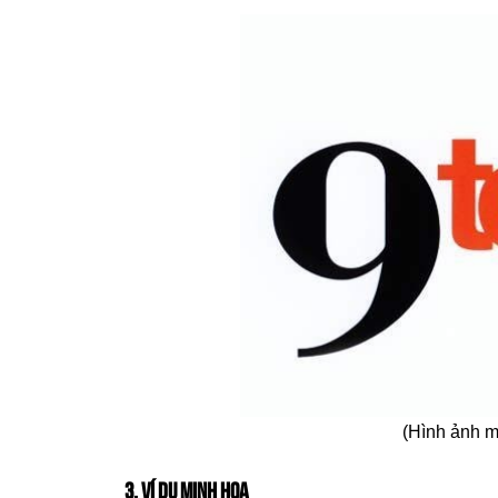
(Hình ảnh m
3. VÍ DỤ MINH HOẠ