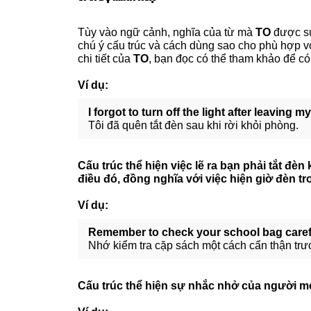
Tùy vào ngữ cảnh, nghĩa của từ mà
TO
được s
chú ý cấu trúc và cách dùng sao cho phù hợp v
chi tiết của
TO
, bạn đọc có thể tham khảo để c
Ví dụ:
I forgot to turn off the light after leaving m
Tôi đã quên tắt đèn sau khi rời khỏi phòng.
Cấu trúc thể hiện việc lẽ ra bạn phải tắt đè
điều đó, đồng nghĩa với việc hiện giờ đèn t
Ví dụ:
Remember to check your school bag caref
Nhớ kiểm tra cặp sách một cách cẩn thận trướ
Cấu trúc thể hiện sự nhắc nhở của người mẹ