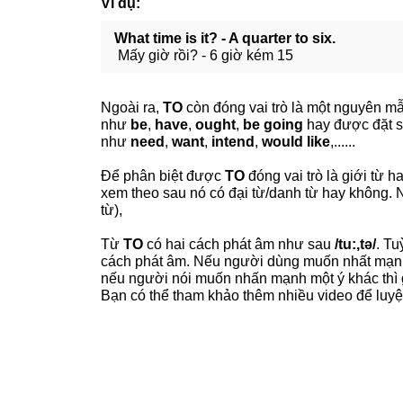
Ví dụ:
What time is it? - A quarter to six.
Mấy giờ rồi? - 6 giờ kém 15
Ngoài ra,
TO
còn đóng vai trò là một nguyên m
như
be
,
have
,
ought
,
be going
hay được đặt s
như
need
,
want
,
intend
,
would like
,......
Để phân biệt được
TO
đóng vai trò là giới từ
xem theo sau nó có đại từ/danh từ hay không. N
từ),
Từ
TO
có hai cách phát âm như sau
/tu:,tə/
. Tu
cách phát âm. Nếu người dùng muốn nhất mạnh
nếu người nói muốn nhấn mạnh một ý khác thì g
Bạn có thể tham khảo thêm nhiều video để luyệ