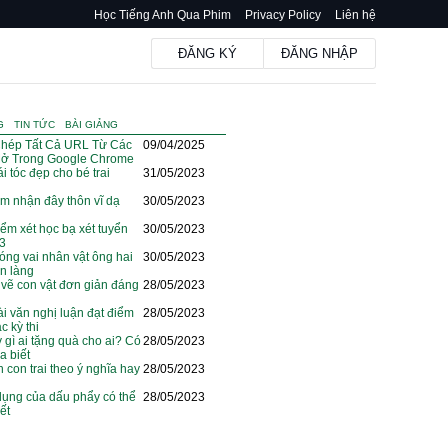
Học Tiếng Anh Qua Phim
Privacy Policy
Liên hệ
ĐĂNG KÝ
ĐĂNG NHẬP
G
TIN TỨC
BÀI GIẢNG
hép Tất Cả URL Từ Các
09/04/2025
ở Trong Google Chrome
i tóc đẹp cho bé trai
31/05/2023
m nhận đây thôn vĩ dạ
30/05/2023
iểm xét học bạ xét tuyển
30/05/2023
23
óng vai nhân vật ông hai
30/05/2023
ện làng
vẽ con vật đơn giản đáng
28/05/2023
i văn nghị luận đạt điểm
28/05/2023
c kỳ thi
y gì ai tặng quà cho ai? Có
28/05/2023
a biết
n con trai theo ý nghĩa hay
28/05/2023
dụng của dấu phẩy có thể
28/05/2023
ết