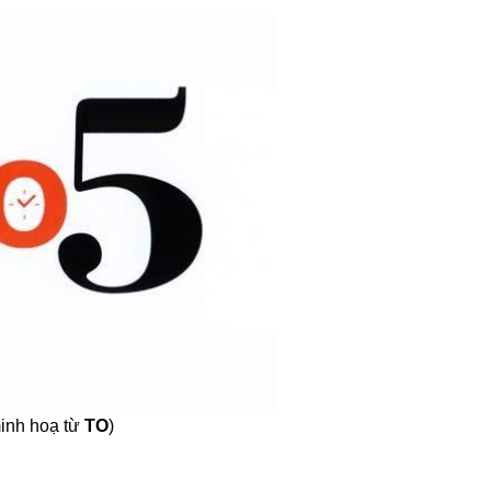
inh hoạ từ
TO
)