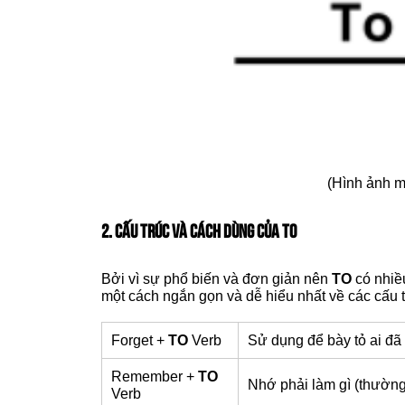
(Hình ảnh m
2. CẤU TRÚC VÀ CÁCH DÙNG CỦA TO
Bởi vì sự phổ biến và đơn giản nên
TO
có nhiề
một cách ngắn gọn và dễ hiểu nhất về các cấu 
Forget +
TO
Verb
Sử dụng để bày tỏ ai đã 
Remember +
TO
Nhớ phải làm gì (thườn
Verb