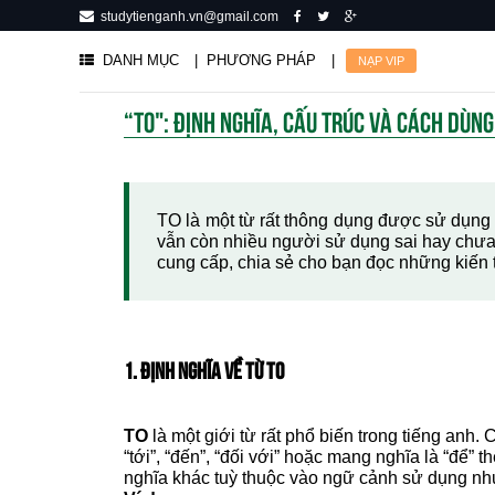
studytienganh.vn@gmail.com
DANH MỤC
| PHƯƠNG PHÁP
|
NẠP VIP
“TO": ĐỊNH NGHĨA, CẤU TRÚC VÀ CÁCH DÙN
TO là một từ rất thông dụng được sử dụng
vẫn còn nhiều người sử dụng sai hay chưa 
cung cấp, chia sẻ cho bạn đọc những kiến t
1. ĐỊNH NGHĨA VỀ TỪ TO
TO
là một giới từ rất phổ biến trong tiếng anh
“tới”, “đến”, “đối với” hoặc mang nghĩa là “để” 
nghĩa khác tuỳ thuộc vào ngữ cảnh sử dụng nh