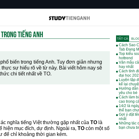
G TRONG TIẾNG ANH
TẤT CẢ
BLO
Cách Sao C
Tab Đang M
Top kiểu soá
hottrend
 phổ biến trong tiếng Anh. Tuy đơn giản nhưng
Văn mẫu cả
hay nhất
thực sự hiểu rõ về từ này. Bài viết hôm nay sẽ
Cách tính đ
hức chi tiết nhất về TO.
đại học 20
Luyện tập đ
kể lại chuy
Hướng dẫn 
yêu cho bé
Cách làm bà
cao trong cá
14/2 là ngà
thể bạn chư
Gợi ý đặt tê
nhất
. Các nghĩa tiếng Việt thường gặp nhất của
TO
là
Những tác 
bạn chưa bi
thể hiện mục đích, dự định. Ngoài ra,
TO
còn một số
ư để chỉ khoảng thời gian kém.