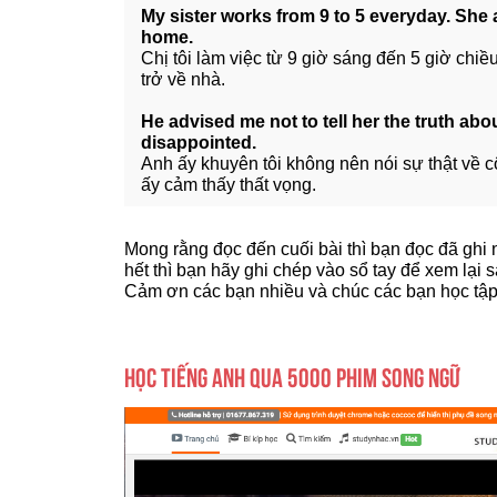
My sister works from 9 to 5 everyday. Sh
home.
Chị tôi làm việc từ 9 giờ sáng đến 5 giờ chiề
trở về nhà.
He advised me not to tell her the truth ab
disappointed.
Anh ấy khuyên tôi không nên nói sự thật về c
ấy cảm thấy thất vọng.
Mong rằng đọc đến cuối bài thì bạn đọc đã ghi
hết thì bạn hãy ghi chép vào sổ tay để xem lại 
Cảm ơn các bạn nhiều và chúc các bạn học tập 
HỌC TIẾNG ANH QUA 5000 PHIM SONG NGỮ