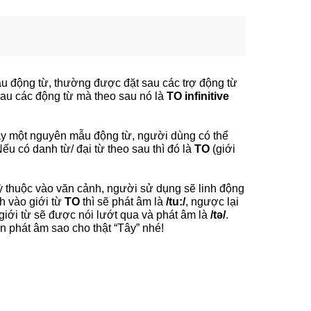
ẫu động từ, thường được đặt sau các trợ động từ
au các động từ mà theo sau nó là
TO infinitive
 hay một nguyên mẫu động từ, người dùng có thể
ếu có danh từ/ đại từ theo sau thì đó là
TO
(giới
ỳ thuộc vào văn cảnh, người sử dụng sẽ linh động
 vào giới từ
TO
thì sẽ phát âm là
/tu:/
, ngược lại
iới từ sẽ được nói lướt qua và phát âm là
/tə/
.
n phát âm sao cho thật “Tây” nhé!