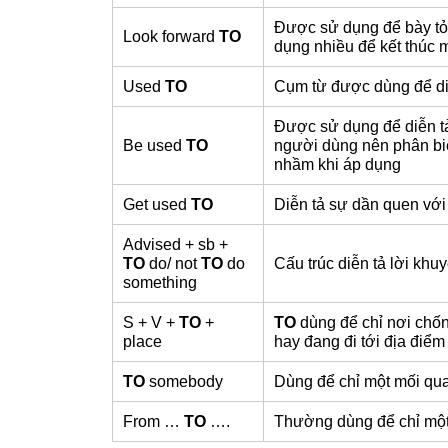
Được sử dụng để bày tỏ
Look forward
TO
dụng nhiều để kết thúc 
Used
TO
Cụm từ được dùng để diễ
Được sử dụng để diễn tả
Be used
TO
người dùng nên phân biệ
nhầm khi áp dụng
Get used
TO
Diễn tả sự dần quen với
Advised + sb +
TO
do/ not
TO
do
Cấu trúc diễn tả lời khu
something
S + V +
TO
+
TO
dùng để chỉ nơi chốn
place
hay đang đi tới địa điểm 
TO
somebody
Dùng để chỉ một mối qua
From …
TO
….
Thường dùng để chỉ một 