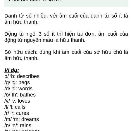
Danh từ số nhiều: với âm cuối của danh từ số ít là
âm hữu thanh.
Động từ ngôi 3 số ít thì hiện tại đơn: âm cuối của
động từ nguyên mẫu là hữu thanh.
Sở hữu cách: dùng khi âm cuối của sở hữu chủ là
âm hữu thanh.
Ví dụ:
b/ 'b: describes
/g/ 'g: begs
/d/ 'd: words
/ð/ th': bathes
/v/ 'v: loves
/l/ 'l: calls
/r/ 'r: cures
/m/ 'm: dreams
/n/ 'n/: rains