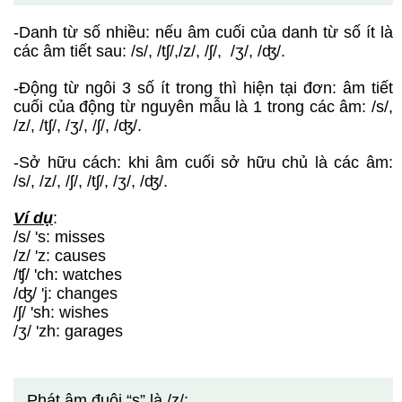
-Danh từ số nhiều: nếu âm cuối của danh từ số ít là
các âm tiết sau: /s/, /tʃ/,/z/, /ʃ/, /ʒ/, /ʤ/.
-Động từ ngôi 3 số ít trong thì hiện tại đơn: âm tiết
cuối của động từ nguyên mẫu là 1 trong các âm: /s/,
/z/, /tʃ/, /ʒ/, /ʃ/, /ʤ/.
-Sở hữu cách: khi âm cuối sở hữu chủ là các âm:
/s/, /z/, /ʃ/, /tʃ/, /ʒ/, /ʤ/.
Ví dụ
:
/s/ 's: misses
/z/ 'z: causes
/ʧ/ 'ch: watches
/ʤ/ 'j: changes
/ʃ/ 'sh: wishes
/ʒ/ 'zh: garages
Phát âm đuôi “s” là /z/: