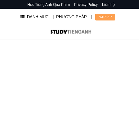
Học Tiếng Anh Qua Phim
Privacy Policy
Liên hệ
DANH MỤC
| PHƯƠNG PHÁP
|
NẠP VIP