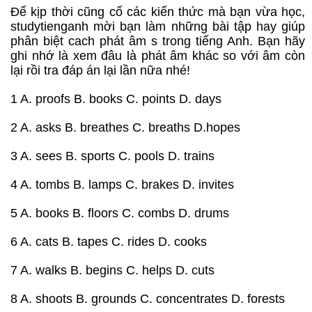
Để kịp thời cũng cố các kiến thức mà bạn vừa học,
studytienganh mời bạn làm những bài tập hay giúp
phân biệt cach phát âm s trong tiếng Anh. Bạn hãy
ghi nhớ là xem đâu là phát âm khác so với âm còn
lại rồi tra đáp án lại lần nữa nhé!
1 A. proofs B. books C. points D. days
2 A. asks B. breathes C. breaths D.hopes
3 A. sees B. sports C. pools D. trains
4 A. tombs B. lamps C. brakes D. invites
5 A. books B. floors C. combs D. drums
6 A. cats B. tapes C. rides D. cooks
7 A. walks B. begins C. helps D. cuts
8 A. shoots B. grounds C. concentrates D. forests