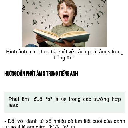
Hình ảnh minh họa bài viết về cách phát âm s trong
tiếng Anh
HƯỚNG DẪN PHÁT ÂM S TRONG TIẾNG ANH
Phát âm đuôi “s” là /s/ trong các trường hợp
sau:
- Đối với danh từ số nhiều có âm tiết cuối của danh
từ số ít là âm câm /k/,/f/, /p/, /t/