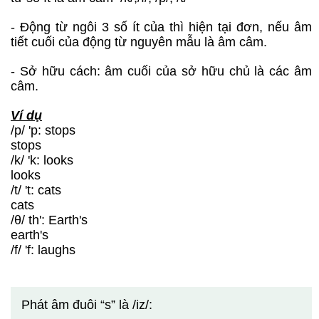
- Động từ ngôi 3 số ít của thì hiện tại đơn, nếu âm
tiết cuối của động từ nguyên mẫu là âm câm.
- Sở hữu cách: âm cuối của sở hữu chủ là các âm
câm.
Ví dụ
/p/ 'p: stops
stops
/k/ 'k: looks
looks
/t/ 't: cats
cats
/θ/ th': Earth's
earth's
/f/ 'f: laughs
Phát âm đuôi “s” là /iz/: