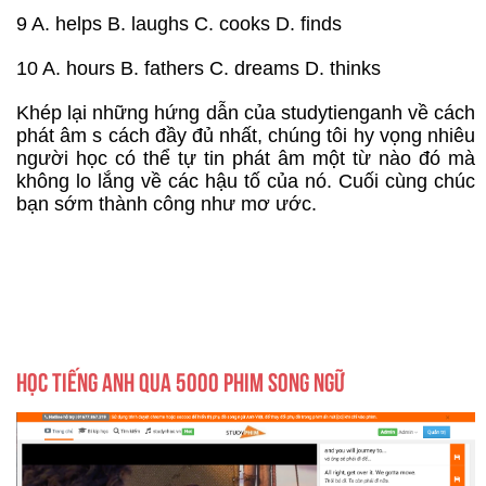
9 A. helps B. laughs C. cooks D. finds
10 A. hours B. fathers C. dreams D. thinks
Khép lại những hứng dẫn của studytienganh về cách
phát âm s cách đầy đủ nhất, chúng tôi hy vọng nhiêu
người học có thể tự tin phát âm một từ nào đó mà
không lo lắng về các hậu tố của nó. Cuối cùng chúc
bạn sớm thành công như mơ ước.
HỌC TIẾNG ANH QUA 5000 PHIM SONG NGỮ