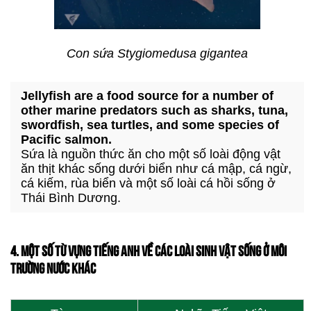
Con sứa Stygiomedusa gigantea
Jellyfish are a food source for a number of
other marine predators such as sharks, tuna,
swordfish, sea turtles, and some species of
Pacific salmon.
Sứa là nguồn thức ăn cho một số loài động vật
ăn thịt khác sống dưới biển như cá mập, cá ngừ,
cá kiếm, rùa biển và một số loài cá hồi sống ở
Thái Bình Dương.
4. MỘT SỐ TỪ VỰNG TIẾNG ANH VỀ CÁC LOÀI SINH VẬT SỐNG Ở MÔI
TRƯỜNG NƯỚC KHÁC