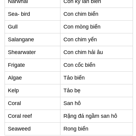
Narwhal
Con kỳ lân biển
Sea- bird
Con chim biển
Gull
Con mòng biển
Salangane
Con chim yến
Shearwater
Con chim hải âu
Frigate
Con cốc biển
Algae
Tảo biển
Kelp
Tảo bẹ
Coral
San hô
Coral reef
Rặng đá ngầm san hô
Seaweed
Rong biển