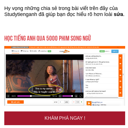
Hy vọng những chia sẻ trong bài viết trên đây của
Studytienganh đã giúp bạn đọc hiểu rõ hơn loài
sứa
.
HỌC TIẾNG ANH QUA 5000 PHIM SONG NGỮ
KHÁM PHÁ NGAY !