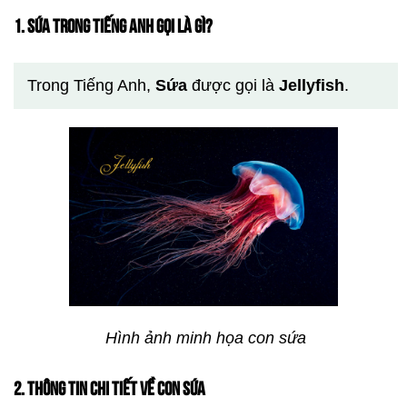
1. SỨA TRONG TIẾNG ANH GỌI LÀ GÌ?
Trong Tiếng Anh,
Sứa
được gọi là
Jellyfish
.
Hình ảnh minh họa con sứa
2. THÔNG TIN CHI TIẾT VỀ CON SỨA