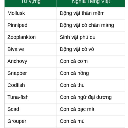
Từ vựng
Nghĩa Tiếng Việt
Mollusk
Động vật thân mềm
Pinniped
Động vật có chân màng
Zooplankton
Sinh vật phù du
Bivalve
Động vật có vỏ
Anchovy
Con cá cơm
Snapper
Con cá hồng
Codfish
Con cá thu
Tuna-fish
Con cá ngừ đại dương
Scad
Con cá bạc má
Grouper
Con cá mú