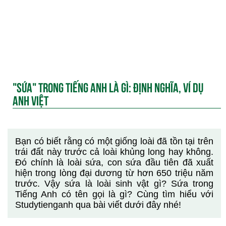
"SỨA" TRONG TIẾNG ANH LÀ GÌ: ĐỊNH NGHĨA, VÍ DỤ
ANH VIỆT
Bạn có biết rằng có một giống loài đã tồn tại trên
trái đất này trước cả loài khủng long hay không.
Đó chính là loài sứa, con sứa đầu tiên đã xuất
hiện trong lòng đại dương từ hơn 650 triệu năm
trước. Vậy sứa là loài sinh vật gì? Sứa trong
Tiếng Anh có tên gọi là gì? Cùng tìm hiểu với
Studytienganh qua bài viết dưới đây nhé!