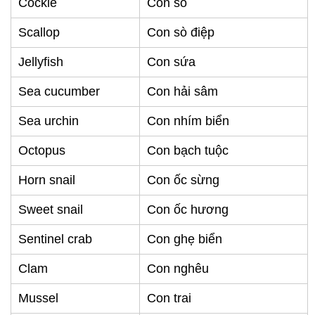
Cockle
Con sò
Scallop
Con sò điệp
Jellyfish
Con sứa
Sea cucumber
Con hải sâm
Sea urchin
Con nhím biển
Octopus
Con bạch tuộc
Horn snail
Con ốc sừng
Sweet snail
Con ốc hương
Sentinel crab
Con ghẹ biển
Clam
Con nghêu
Mussel
Con trai