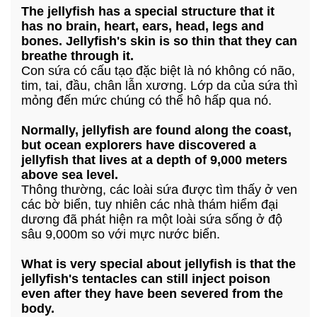
The jellyfish has a special structure that it
has no brain, heart, ears, head, legs and
bones. Jellyfish's skin is so thin that they can
breathe through it.
Con sứa có cấu tạo đặc biệt là nó không có não,
tim, tai, đầu, chân lẫn xương. Lớp da của sứa thì
mỏng đến mức chúng có thể hô hấp qua nó.
Normally, jellyfish are found along the coast,
but ocean explorers have discovered a
jellyfish that lives at a depth of 9,000 meters
above sea level.
Thông thường, các loài sứa được tìm thấy ở ven
các bờ biển, tuy nhiên các nhà thám hiểm đại
dương đã phát hiện ra một loài sứa sống ở độ
sâu 9,000m so với mực nước biển.
What is very special about jellyfish is that the
jellyfish's tentacles can still inject poison
even after they have been severed from the
body.