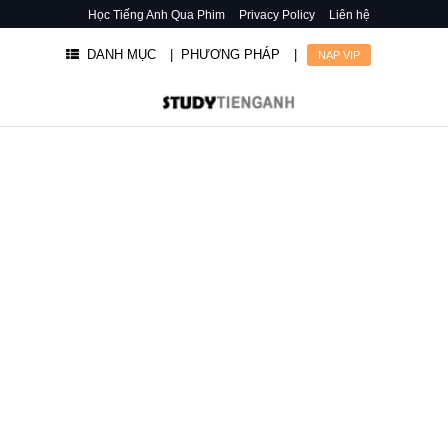
Học Tiếng Anh Qua Phim
Privacy Policy
Liên hệ
DANH MỤC
| PHƯƠNG PHÁP
|
NẠP VIP